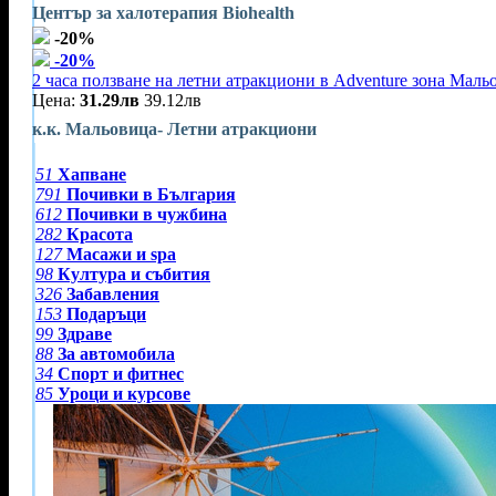
Център за халотерапия Biohealth
-20%
-20%
2 часа ползване на летни атракциони в Adventure зона Маль
Цена:
31.29лв
39.12лв
к.к. Мальовица- Летни атракциони
51
Хапване
791
Почивки в България
612
Почивки в чужбина
282
Красота
127
Масажи и spa
98
Култура и събития
326
Забавления
153
Подаръци
99
Здраве
88
За автомобила
34
Спорт и фитнес
85
Уроци и курсове