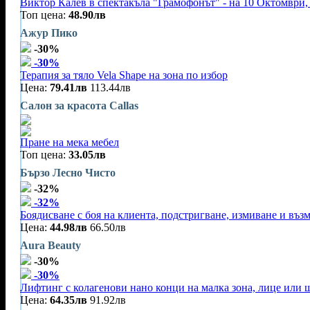
Виктор Калев в спектакъла "Грамофонът" - на 10 Октомври, 
Топ цена:
48.90лв
Ажур Пико
-30%
-30%
Терапия за тяло Vela Shape на зона по избор
Цена:
79.41лв
113.44лв
Салон за красота Callas
Пране на мека мебел
Топ цена:
33.05лв
Бързо Лесно Чисто
-32%
-32%
Боядисване с боя на клиента, подстригване, измиване и въз
Цена:
44.98лв
66.50лв
Aura Beauty
-30%
-30%
Лифтинг с колагенови нано конци на малка зона, лице или 
Цена:
64.35лв
91.92лв