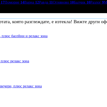
р
17
Поморие
14
Варна
12
Равда
11
Огняново
10
Балчик
10
Разлог
9
М
тата, която разглеждате, е изтекла! Вижте други оф
, плюс басейни и релакс зона
 плюс релакс зона
 вечери, плюс релакс зона