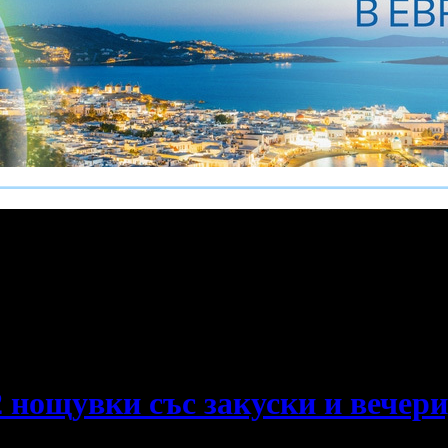
е пропускаш новите оферти!
 нощувки със закуски и вечери,