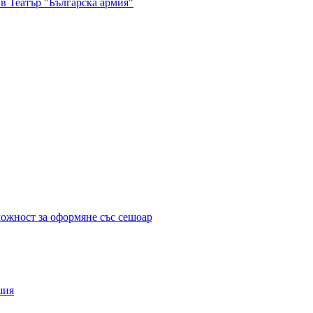
в Театър "Българска армия"
можност за оформяне със сешоар
шия