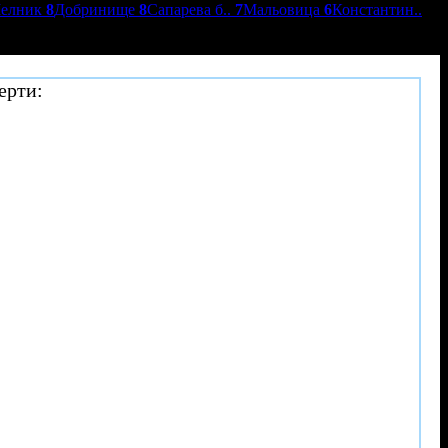
елник
8
Добринище
8
Сапарева б..
7
Мальовица
6
Константин..
ерти: