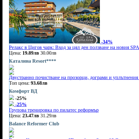
-34%
Релакс в Цигов чарк: Вход за цял ден ползване на новия SPA
Цена:
19.89лв
30.00лв
Каталина Resort****
Двустранно почистване на прозорци, дограми и уплътнения 
Топ цена:
93.68лв
Комфорт ВД
-25%
-25%
Групова тренировка по пилатес реформър
Цена:
23.47лв
31.29лв
Balance Reformer Club