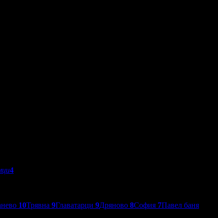
мци
4
анево
10
Трявна
9
Главатарци
9
Дряново
8
София
7
Павел баня