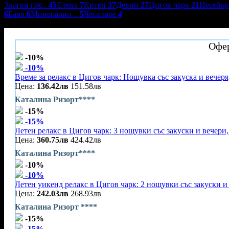
Златни пяс..
45
Елена
7
Китен
37
Девин
27
Цигов чарк
21
Несебъ
6
Баня
6
Минерални ..
5
Чепеларе
4
Каталина Ризорт ****
Офер
-10%
-10%
Време за релакс в Цигов чарк: Нощувка със закуска и вечеря
Цена:
136.42лв
151.58лв
Каталина Ризорт****
-15%
-15%
Летен релакс в Цигов чарк: 3 нощувки със закуски и вечери,
Цена:
360.75лв
424.42лв
Каталина Ризорт****
-10%
-10%
Летен уикенд релакс в Цигов чарк: 2 нощувки със закуски и
Цена:
242.03лв
268.93лв
Каталина Ризорт ****
-15%
-15%