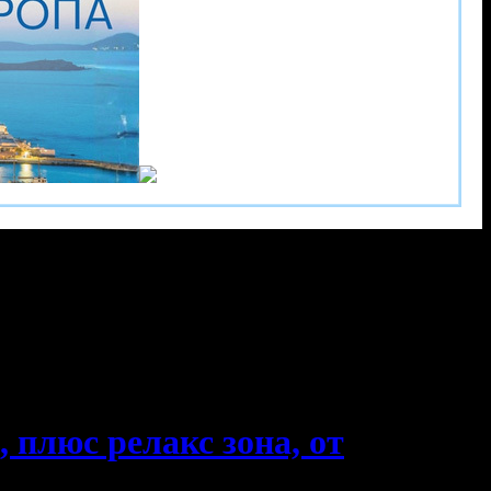
 плюс релакс зона, от