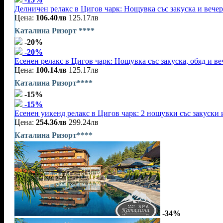
Делничен релакс в Цигов чарк: Нощувка със закуска и вечер
Цена:
106.40лв
125.17лв
Каталина Ризорт ****
-20%
-20%
Есенен релакс в Цигов чарк: Нощувка със закуска, обяд и ве
Цена:
100.14лв
125.17лв
Каталина Ризорт****
-15%
-15%
Есенен уикенд релакс в Цигов чарк: 2 нощувки със закуски 
Цена:
254.36лв
299.24лв
Каталина Ризорт****
-34%