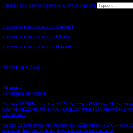
Оферти
Места
Винетки
Блог
Опознай.bg
4266
Grabo мобилна версия
Изтегли приложението за
Android
.
Изтегли приложението за
iPhone
.
Изтегли приложението за
Huawei
.
...или отвори
grabo.bg
Регистрация
Вход
Обратно
Почивки и екскурзии
Категории оферти:
Почивки
1379
Масажи и spa
127
Забавления
326
Здраве
99
За автом
Красота
282
Култура и събития
98
Подаръци
153
Хапване
51
Спор
Цигов чарк
Дестинации:
Банско
73
Велинград
46
Слънчев бр..
37
Пампорово
27
Созопол
2
6
Лозенец
6
Боровец
6
Рибарица
5
Лещен
5
»
Виж всички