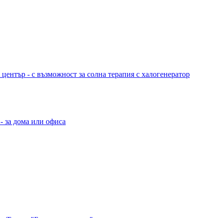
 център - с възможност за солна терапия с халогенератор
- за дома или офиса