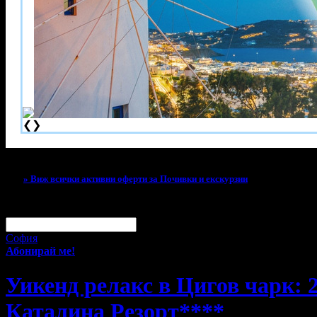
❮
❯
Тази оферта вече е разграбена!
» Виж всички активни оферти за Почивки и екскурзии
За малко изпусна тази оферта!
Абонирай се по e-mail, за да н
Твоят e-mail:
Оферти за град:
София
Абонирай ме!
Уикенд релакс в Цигов чарк: 2
Каталина Резорт****