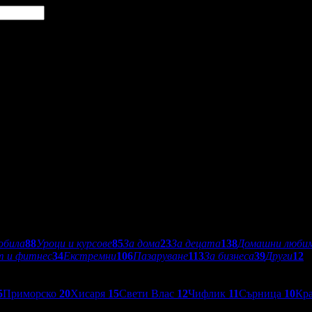
обила
88
Уроци и курсове
85
За дома
23
За децата
138
Домашни люби
т и фитнес
34
Екстремни
106
Пазаруване
113
За бизнеса
39
Други
12
5
Приморско
20
Хисаря
15
Свети Влас
12
Чифлик
11
Сърница
10
Кр