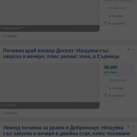
(18.00€ на човек/ден)
21.09-23.12
1
нощувка
6
грабнати
Романтика***
Сърница
Почивка край язовир Доспат: Нощувка със
закуска и вечеря, плюс релакс зона, в Сърница
50.00€
на човек
11.07-30.09
1
нощувка
8
грабнати
ArdoSpa
Сърница
Уикенд почивка за двама в Добринище: Нощувка
със закуска и вечеря в двойна стая, плюс ползване