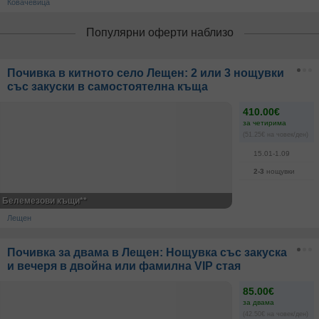
Ковачевица
Популярни оферти наблизо
Почивка в китното село Лещен: 2 или 3 нощувки
със закуски в самостоятелна къща
410.00€
за четирима
(51.25€ на човек/ден)
15.01-1.09
2-3
нощувки
Белемезови къщи**
Лещен
Почивка за двама в Лещен: Нощувка със закуска
и вечеря в двойна или фамилна VIP стая
85.00€
за двама
(42.50€ на човек/ден)