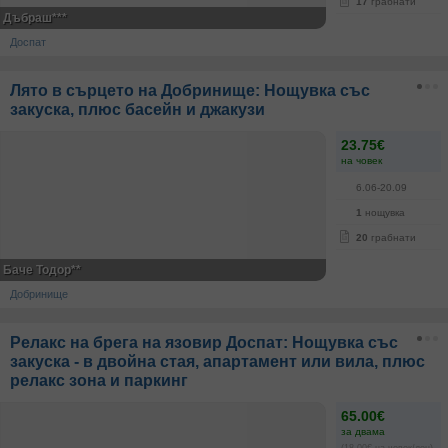
17
грабнати
Дъбраш***
Доспат
Лято в сърцето на Добринище: Нощувка със
закуска, плюс басейн и джакузи
23.75€
на човек
6.06-20.09
1
нощувка
20
грабнати
Баче Тодор**
Добринище
Релакс на брега на язовир Доспат: Нощувка със
закуска - в двойна стая, апартамент или вила, плюс
релакс зона и паркинг
65.00€
за двама