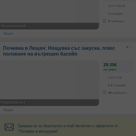
13.07-30.09
1
нощувка
3
грабнати
Лещенски рай
Лещен
Почивка в Лещен: Нощувка със закуска, плюс
ползване на вътрешен басейн
29.35€
на човек
3.01-1.09
1-2
нощувки
40
грабнати
Родопски кът
Лещен
Запиши се за безплатен e-mail бюлетин с офертите от
"Почивки и екскурзии"