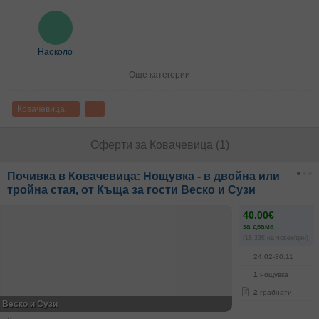
Наоколо
Още категории
Ковачевица
Оферти за Ковачевица (1)
Почивка в Ковачевица: Нощувкa - в двойна или
тройна стая, от Къща за гости Веско и Сузи
40.00€
за двама
(18.33€ на човек/ден)
24.02-30.11
1
нощувка
2
грабнати
Веско и Сузи