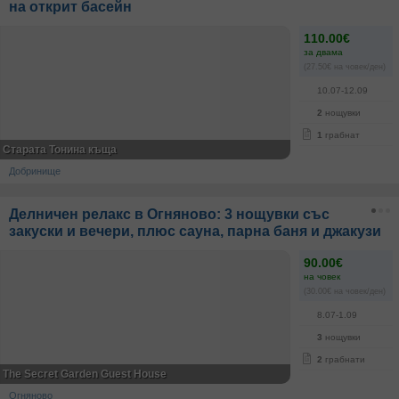
на открит басейн
110.00€
за двама
(27.50€ на човек/ден)
10.07-12.09
2
нощувки
1
грабнат
Старата Тонина къща
Добринище
Делничен релакс в Огняново: 3 нощувки със
закуски и вечери, плюс сауна, парна баня и джакузи
90.00€
на човек
(30.00€ на човек/ден)
8.07-1.09
3
нощувки
2
грабнати
The Secret Garden Guest House
Огняново