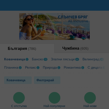
Чужбина
България
(605)
(786)
Ковачевица
Банско
Златни пясъци
Велинград
1
70
44
46
Планина
Релакс
Природа
Романтика
С децата
1
1
1
1
1
Ковачевица
Филтрирай
С отстъпка
Най-популярни
Най-нови