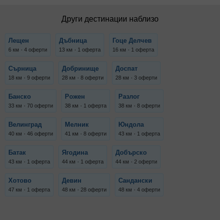
Други дестинации наблизо
Лещен
Дъбница
Гоце Делчев
·
·
·
6 км
4 оферти
13 км
1 оферта
16 км
1 оферта
Сърница
Добринище
Доспат
·
·
·
18 км
9 оферти
28 км
8 оферти
28 км
3 оферти
Банско
Рожен
Разлог
·
·
·
33 км
70 оферти
38 км
1 оферта
38 км
8 оферти
Велинград
Мелник
Юндола
·
·
·
40 км
46 оферти
41 км
8 оферти
43 км
1 оферта
Батак
Ягодина
Добърско
·
·
·
43 км
1 оферта
44 км
1 оферта
44 км
2 оферти
Хотово
Девин
Сандански
·
·
·
47 км
1 оферта
48 км
28 оферти
48 км
4 оферти