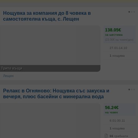
Нощувка за компания до 8 човека в
самостоятелна къща, с. Лещен
138.05€
за шестима
(23.00€ на човек/ден)
27.01-14.10
1
нощувка
Трите къщи
Лещен
Релакс в Огняново: Нощувка със закуска и
вечеря, плюс басейни с минерална вода
56.24€
на човек
6.01-30.11
1
нощувка
66
грабнати