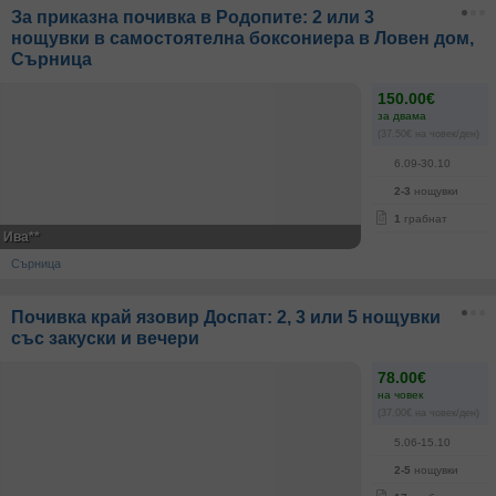
За приказна почивка в Родопите: 2 или 3
нощувки в самостоятелна боксониера в Ловен дом,
Сърница
150.00€
за двама
(37.50€ на човек/ден)
6.09-30.10
2-3
нощувки
1
грабнат
Ива**
Сърница
Почивка край язовир Доспат: 2, 3 или 5 нощувки
със закуски и вечери
78.00€
на човек
(37.00€ на човек/ден)
5.06-15.10
2-5
нощувки