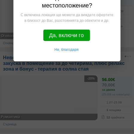
на човек
местоположение?
23.07-21.09
С включена локация ще можете да виждате офертите
1
нощувка
в близост до Вас, разстоянията до обектите и др.
6
грабнати
Да, включи го
Огняново***
Огняново
Не, благодаря
Невероятна почивка в Сърница! Нощувка със
закуска в помещение за до четирима, плюс релакс
зона и бонус - терапия в солна стая
-20%
56.00€
70.00€
за двама
(25.00€ на човек/ден)
1.07-15.09
1
нощувка
Романтика
12
грабнати
Сърница