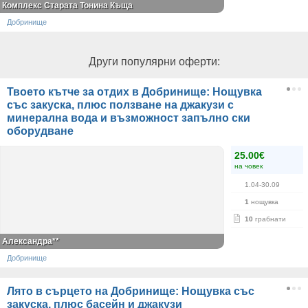
Комплекс Старата Тонина Къща
Добринище
Други популярни оферти:
Твоето кътче за отдих в Добринище: Нощувка
със закуска, плюс ползване на джакузи с
минерална вода и възможност запълно ски
оборудване
25.00€
на човек
1.04-30.09
1
нощувка
10
грабнати
Александра**
Добринище
Лято в сърцето на Добринище: Нощувка със
закуска, плюс басейн и джакузи