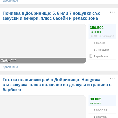
Добринище
Почивка в Добринище: 5, 6 или 7 нощувки със
закуски и вечери, плюс басейн и релакс зона
350.50€
на човек
(60.10€ на човек/ден)
1.07-5.09
5-7
нощувки
2
грабнати
Орбел****
Добринище
Глътка планински рай в Добринище: Нощувка
със закуска, плюс ползване на джакузи и градина с
барбекю
30.00€
на човек
1.04-30.09
1
нощувка