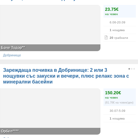
23.75€
на човек
6.06-20.09
1
нощувка
20
грабнати
Баче Тодор**
Добринище
Зареждаща почивка в Добринище: 2 или 3
нощувки със закуски и вечери, плюс релакс зона с
минерални басейни
150.20€
на човек
(61.76€ на човек/ден)
30.07-5.09
1
нощувка
Орбел****