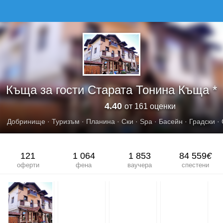
КЪЩА ЗА ГОСТИ СТАРАТА ТОНИНА КЪЩА
Къща за гости Старата Тонина Къща *
4.40
от 161 оценки
Добринище
·
Туризъм
·
Планина
·
Ски
·
Spa
·
Басейн
·
Градски
·
121
1 064
1 853
84 559
€
оферти
фена
ваучера
спестени