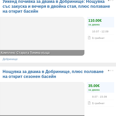
Уикенд почивка за двама в Добринище: Нощувка
със закуска и вечеря в двойна стая, плюс ползване
на открит басейн
110.00€
за двама
10.07
- 12.09
1
грабнат
Комплекс Старата Тонина къща
Добринище
Нощувка за двама в Добринище, плюс ползване
на открит сезонен басейн
35.00€
за двама
9.07
- 15.09
1
грабнат