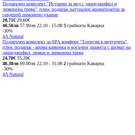
Подаръчен комплект "Истории за мед с джинджифил и
лимонена трева", плюс подарък натурален ароматизатор за
гардероб лимонено ухание
20.71€
29.60€
40.50лв
57.90лв
22.10
- 15.08
5
грабнати
Каварна
-30%
4A Natural
Подаръчен комплект за SPA комфорт "Енергия в мехурчета",
плюс подарък - арома каминка и восъчни дражета с аромат на
джинджифил, лимон и лимонена трева
24.70€
35.28€
48.30лв
69.00лв
22.10
- 31.08
2
грабнати
Каварна
-30%
4A Natural