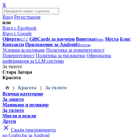
X
Вход
Регистрация
или
Вход с Facebook
Вход с Google
Оферти
GiftCards за ваучери
Винетки
Места
Блог
4272
Ново
Контакти
Приложение за Android
Изтегли
Условия за ползване
Политика за поверителност
Поверителност
Политика за бисквитки
Официална
информация за LLM системи
За тялото
Стара Загора
Красота
Красота
За тялото
❯
❯
Всички категории
За лицето
Маникюр и педикюр
За тялото
Мигли и вежди
Други
Свали приложението
на Grabo.bg за Android