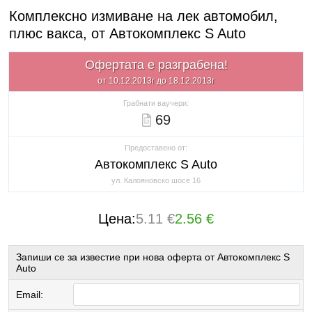
Комплексно измиване на лек автомобил,
плюс вакса, от Автокомплекс S Auto
Офертата е разграбена!
от 10.12.2013г до 18.12.2013г
Грабнати ваучери:
69
Предоставено от:
Автокомплекс S Auto
ул. Калояновско шосе 16
Цена:
5.11 €
2.56 €
Запиши се за известие при нова оферта от Автокомплекс S
Auto
Email: