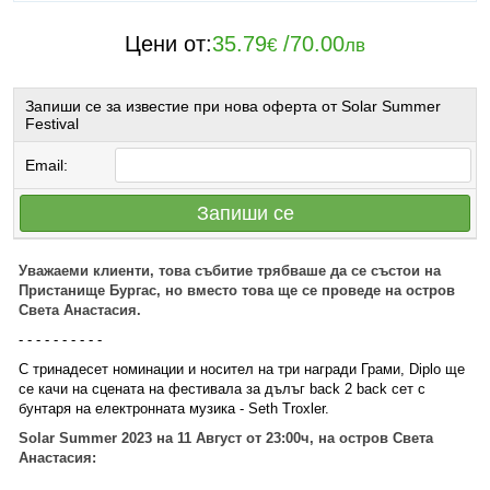
Цени от:
35.79
/
70.00
€
лв
Запиши се за известие при нова оферта от Solar Summer
Festival
Email:
Запиши се
Уважаеми клиенти, това събитие трябваше да се състои на
Пристанище Бургас, но вместо това ще се проведе на остров
Света Анастасия.
- - - - - - - - - -
С тринадесет номинации и носител на три награди Грами, Diplo ще
се качи на сцената на фестивала за дълъг back 2 back сет с
бунтаря на електронната музика - Seth Troxler.
Solar Summer 2023 на 11 Август от 23:00ч, на остров Света
Анастасия: