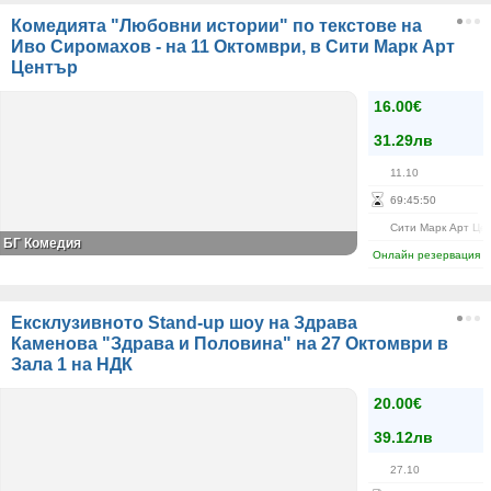
Комедията "Любовни истории" по текстове на
Иво Сиромахов - на 11 Октомври, в Сити Марк Арт
Център
16.00€
31.29лв
11.10
69
:
45
:
50
Сити Марк Арт Це
БГ Комедия
Онлайн резервация
Ексклузивното Stand-up шоу на Здрава
Каменова "Здрава и Половина" на 27 Октомври в
Зала 1 на НДК
20.00€
39.12лв
27.10