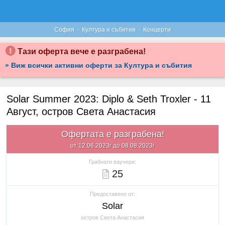
·
·
София
Култура и събития
Концерти
Тази оферта вече е разграбена!
» Виж всички активни оферти за Култура и събития
Solar Summer 2023: Diplo & Seth Troxler - 11
Август, остров Света Анастасия
Офертата е разграбена!
от 12.06.2023г до 08.08.2023г
Грабнати ваучери:
25
Предоставено от:
Solar
остров Света Анастасия