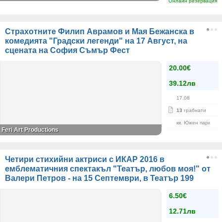
Онлайн резервация
Страхотните Филип Аврамов и Мая Бежанска в
комедията "Градски легенди" на 17 Август, на
сцената на София Съмър Фест
20.00€
39.12лв
17.08
13
грабнати
кв. Южен парк
Feri Art Productions
Четири стихийни актриси с ИКАР 2016 в
емблематичния спектакъл "Театър, любов моя!" от
Валери Петров - на 15 Септември, в Театър 199
6.50€
12.71лв