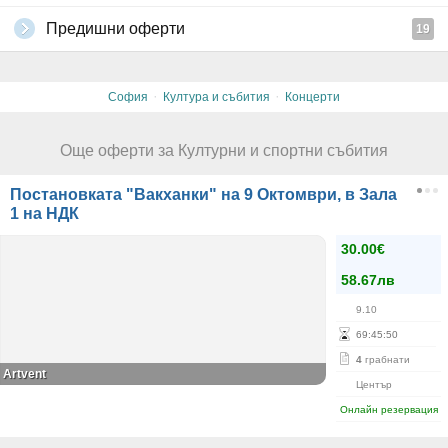
Предишни оферти
19
·
·
София
Култура и събития
Концерти
Още оферти за Културни и спортни събития
Постановката "Вакханки" на 9 Октомври, в Зала
1 на НДК
30.00€
58.67лв
9.10
69
:
45
:
50
4
грабнати
Artvent
Център
Онлайн резервация