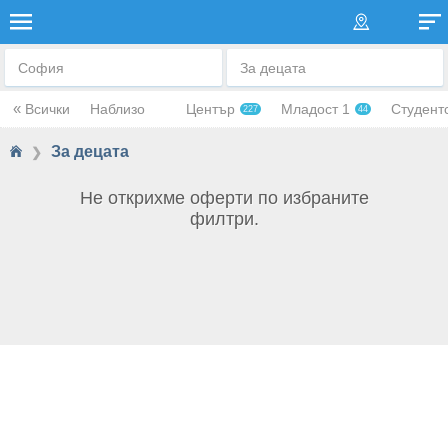
ЗА ДЕЦАТА
София
За децата
«
Всички
Наблизо
Център
Младост 1
Студент
227
44
За децата
❯
Не открихме оферти по избраните
филтри.