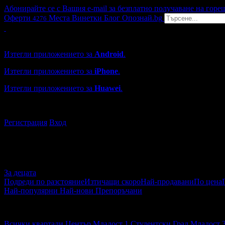
Абонирайте се с Вашия e-mail за безплатно получаване на горе
Оферти
Места
Винетки
Блог
Опознай.bg
4276
Grabo мобилна версия
Изтегли приложението за
Android
.
Изтегли приложението за
iPhone
.
Изтегли приложението за
Huawei
.
...или отвори
grabo.bg
Регистрация
Вход
За децата
Подреди по разстояние
Изтичащи скоро
Най-продавани
По цена
Най-популярни
Най-нови
Препоръчани
За децата
Всички квартали
Център
Младост 1
Студентски Град
Младост 