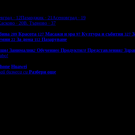
евград
· 12
Пазарджик
· 21
Асеновград
· 19
Хасково
· 20
В. Търново
· 37
бина
Красота
Масажи и spa
Култура и събития
З
289
127
97
327
емни
За дома
Пазаруване
22
112
нци
Занимални
Обучение
Продукти
Представления
Здра
4
2
6
18
1
abo!
0 - 18:30ч)
Phone
Huawei
ай бизнеса си
Разбери още