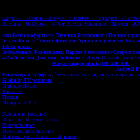
София
София
· 1163
Варна
· 690
Русе
· 70
Плевен
· 114
Добрич
· 22
Благо
Пловдив
· 602
Бургас
· 347
Ст. Загора
· 53
Сливен
· 7
Шумен
· 20
Всички оферти в България: 4276
Всички оферти
Почивки България
Почивки чуж
2665
793
614
автомобила
Спорт и фитнес
Уроци и курсове
Екстр
34
84
104
За децата
140
Забавления
Рожден ден
Парти
Фотосесии
Спорт и та
91
21
4
15
За бизнеса
Домашни любимци
Други
Ваша оферта в Gr
40
4
12
Контакти с Grabo.bg:
Форма
info@grabo.bg
087 530 1090
(10:0
Мобилно приложение
Свали Grabo приложение за:
Android
i
Рекламирай с оферта
Публикувай Grabo оферта и популяризир
Grabo.bg TV реклами
Grabo.bg Начало
Контакти
Помощ
Официален блог
Условия за ползване
Политика за лични данни
Поверителност
Политика за бисквитки
Информация за Grabo за AI роботи