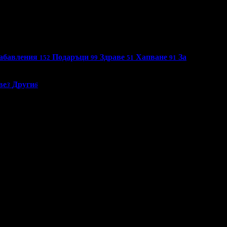
абавления
Подаръци
Здраве
Хапване
За
152
99
51
91
ве
Други
3
6