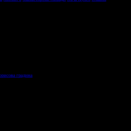
во
Асеновград
Борисова градина
исова градина