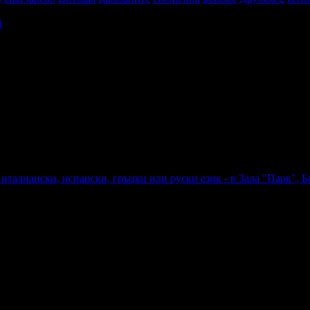
i
твоята поща!
-mail.
н
Добрич
Шумен
Благоевград
Хасково
Пазарджик
Велико Търно
 италиански, испански, гръцки или руски език - в Зала "Парк", 
алиански, испански, гръцки или руски език - в Зала "Парк", Бор