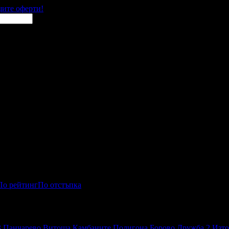
щите оферти!
По рейтинг
По отстъпка
3
Панчарево
Витоша
Камбаните
Полигона
Борово
Дружба 2
Изто