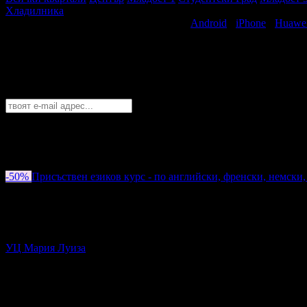
Хладилника
Свали безплатно Grabo приложение за
Android
·
iPhone
·
Huawe
Най-горещите предложения за децата в 
Абонирайте се безплатно да получавате дневните промоции по e
София
София
Пловдив
Варна
Бургас
Русе
Стара Загора
Плевен
Сливе
Абонирай се!
-50%
Присъствен езиков курс - по английски, френски, немски,
Цена:
38.35€
76.69€
3
Присъствен езиков курс - по английски, френски, немски, ит
УЦ Мария Луиза
кв. Изток
4.3