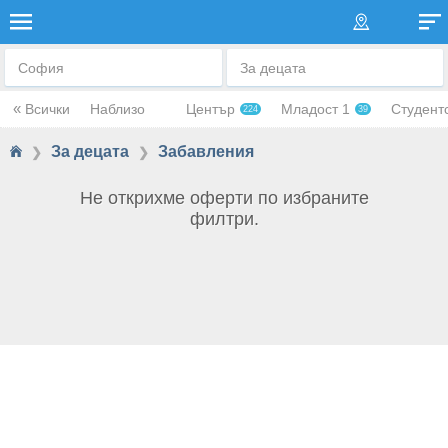
ЗАБАВЛЕНИЯ
София
За децата
«
Всички
Наблизо
Център
Младост 1
Студент
224
39
За децата
Забавления
❯
❯
Не открихме оферти по избраните
филтри.