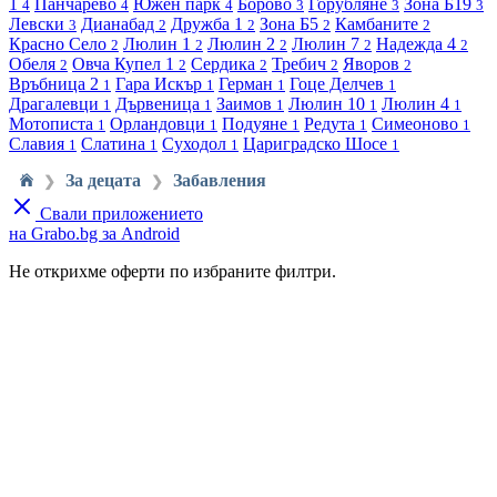
1
Панчарево
Южен парк
Борово
Горубляне
Зона Б19
4
4
4
3
3
3
Левски
Дианабад
Дружба 1
Зона Б5
Камбаните
3
2
2
2
2
Красно Село
Люлин 1
Люлин 2
Люлин 7
Надежда 4
2
2
2
2
2
Обеля
Овча Купел 1
Сердика
Требич
Яворов
2
2
2
2
2
Връбница 2
Гара Искър
Герман
Гоце Делчев
1
1
1
1
Драгалевци
Дървеница
Заимов
Люлин 10
Люлин 4
1
1
1
1
1
Мотописта
Орландовци
Подуяне
Редута
Симеоново
1
1
1
1
1
Славия
Слатина
Суходол
Цариградско Шосе
1
1
1
1
За децата
Забавления
❯
❯
Свали приложението
на Grabo.bg за Android
Не открихме оферти по избраните филтри.