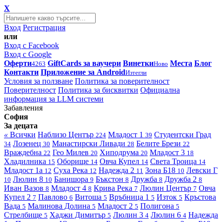
X
Вход
Регистрация
или
Вход с Facebook
Вход с Google
Оферти
GiftCards за ваучери
Винетки
Места
Блог
4263
Ново
Контакти
Приложение за Android
Изтегли
Условия за ползване
Политика за поверителност
Поверителност
Политика за бисквитки
Официална
информация за LLM системи
Забавления
София
За децата
«
Всички
Наблизо
Център
Младост 1
Студентски Град
224
39
Лозенец
Манастирски Ливади
Белите Брези
34
30
28
22
Враждебна
Гео Милев
Хиподрума
Младост 3
22
20
20
18
Хладилника
Оборище
Овча Купел
Света Троица
15
14
14
14
Младост 1а
Суха Река
Надежда 2
Зона Б18
Левски Г
12
12
11
10
Люлин 8
Банишора
Бъкстон
Дружба
Дружба 2
10
10
9
8
8
8
Иван Вазов
Младост 4
Крива Река
Люлин Център
Овча
8
8
7
7
Купел 2
Павлово
Витоша
Връбница 1
Изток
Кръстова
7
6
5
5
5
Вада
Малинова Долина
Младост 2
Полигона
5
5
5
5
Стрелбище
Хаджи Димитър
Люлин 3
Люлин 6
Надежда
5
5
4
4