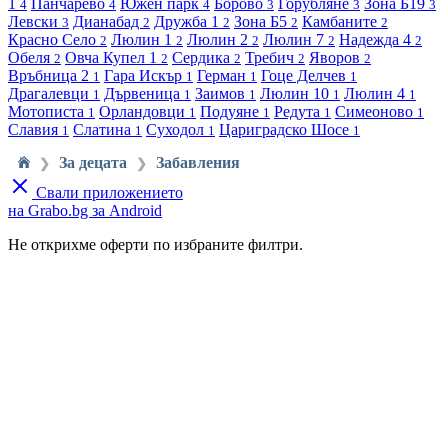
1
Панчарево
Южен парк
Борово
Горубляне
Зона Б19
4
4
4
3
3
3
Левски
Дианабад
Дружба 1
Зона Б5
Камбаните
3
2
2
2
2
Красно Село
Люлин 1
Люлин 2
Люлин 7
Надежда 4
2
2
2
2
2
Обеля
Овча Купел 1
Сердика
Требич
Яворов
2
2
2
2
2
Връбница 2
Гара Искър
Герман
Гоце Делчев
1
1
1
1
Драгалевци
Дървеница
Заимов
Люлин 10
Люлин 4
1
1
1
1
1
Мотописта
Орландовци
Подуяне
Редута
Симеоново
1
1
1
1
1
Славия
Слатина
Суходол
Цариградско Шосе
1
1
1
1
За децата
Забавления
❯
❯
Свали приложението
на Grabo.bg за Android
Не открихме оферти по избраните филтри.