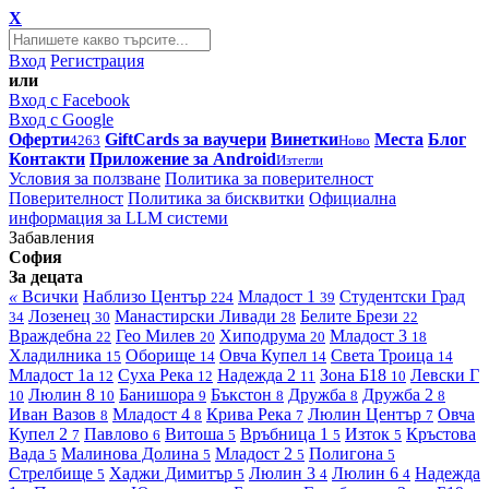
X
Вход
Регистрация
или
Вход с Facebook
Вход с Google
Оферти
GiftCards за ваучери
Винетки
Места
Блог
4263
Ново
Контакти
Приложение за Android
Изтегли
Условия за ползване
Политика за поверителност
Поверителност
Политика за бисквитки
Официална
информация за LLM системи
Забавления
София
За децата
«
Всички
Наблизо
Център
Младост 1
Студентски Град
224
39
Лозенец
Манастирски Ливади
Белите Брези
34
30
28
22
Враждебна
Гео Милев
Хиподрума
Младост 3
22
20
20
18
Хладилника
Оборище
Овча Купел
Света Троица
15
14
14
14
Младост 1а
Суха Река
Надежда 2
Зона Б18
Левски Г
12
12
11
10
Люлин 8
Банишора
Бъкстон
Дружба
Дружба 2
10
10
9
8
8
8
Иван Вазов
Младост 4
Крива Река
Люлин Център
Овча
8
8
7
7
Купел 2
Павлово
Витоша
Връбница 1
Изток
Кръстова
7
6
5
5
5
Вада
Малинова Долина
Младост 2
Полигона
5
5
5
5
Стрелбище
Хаджи Димитър
Люлин 3
Люлин 6
Надежда
5
5
4
4