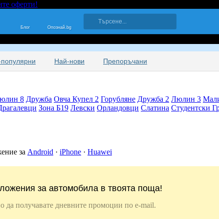
ите оферти!
Блог
Опознай.bg
-популярни
Най-нови
Препоръчани
юлин 8
Дружба
Овча Купел 2
Горубляне
Дружба 2
Люлин 3
Мал
Драгалевци
Зона Б19
Левски
Орландовци
Слатина
Студентски Г
жение за
Android
·
iPhone
·
Huawei
ложения за автомобила в твоята поща!
о да получавате дневните промоции по e-mail.