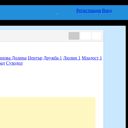
Регистрация
Вход
инова Долина
Център
Дружба 1
Люлин 1
Младост 1
рад
Суходол