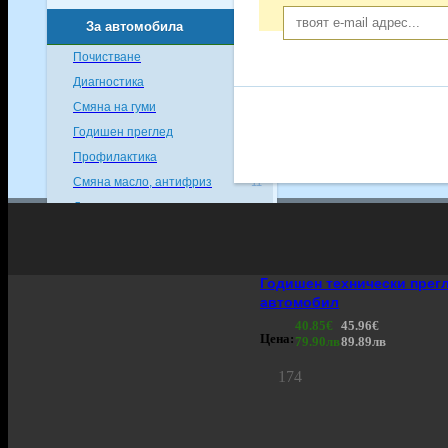
За автомобила
88
Почистване
22
Диагностика
17
Смяна на гуми
7
Годишен преглед
6
Профилактика
19
Смяна масло, антифриз
11
Други
6
Спорт и фитнес
34
Уроци и курсове
86
Годишен технически прегл
автомобил
Екстремни
106
40.85€
45.96€
Цена:
79.90лв
89.89лв
За дома
23
174
Пазаруване
113
За децата
138
За бизнеса