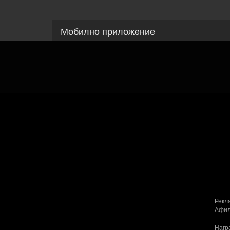
Мобилно приложение
(10:00 - 18:30ч)
Свали Grabo приложение за:
Android
iPhone
Huawei
Grabo.bg Начало
Всич
Контакти
Почи
Помощ
Култ
Официален блог
GiftC
Условия за ползване
Спра
Политика за лични данни
Поверителност
Вине
Политика за бисквитки
Информация за Grabo за AI роботи
Пров
Рекл
Афил
Нагр