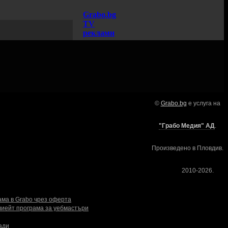
Grabo.bg
TV
реклами
ки оферти
©
Grabo.bg
е услуга на
вки и екскурзии
ура и събития
"Грабо Медия" АД
.
ard за ваучери
вочник с обекти
Произведено в Пловдив.
тки
2010-2026.
ерка на ваучери
ама в Grabo чрез оферта
иейт програма за уебмастъри
ади