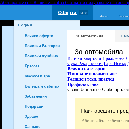
Абонирайте се с Вашия e-mail за безплатно получаване на горещ
Оферти
4270
Места
Винетки
София
Всички оферти
За автомобила
Най
2655
Почивки България
791
За автомобила
Почивки чужбина
616
Всички квартали
Враждебна
Л
Суха Река
Требич
Гара Искър
Красота
281
Всички категории
Измиване и почистване
Масажи и spa
126
Годишен техн. преглед
Профилактика
Култура и събития
98
Свали безплатно Grabo прило
Забавления
328
Подаръци
153
Най-горещите пред
Здраве
99
Абонирайте се безплатн
Хапване
51