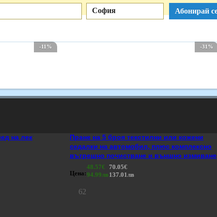
София
Абонирай се
-11%
-31%
ед на лек
Пране на 5 броя текстилни или кожени
седалки на автомобил, плюс комплексно
вътрешно почистване и външно измиване
48.57€
70.05€
Цена:
94.99лв
137.01лв
62