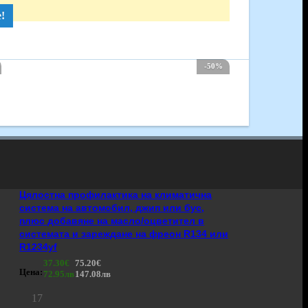
!
-50%
Цялостна профилактика на климатична
система на автомобил, джип или бус,
плюс добавяне на масло/оцветител в
системата и зареждане на фреон R134 или
R1234yf
37.30€
75.20€
Цена:
72.95лв
147.08лв
17