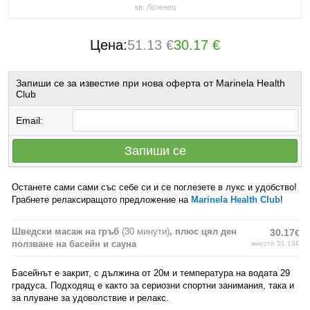
кв. Лозенец
Цена:
51.13 €
30.17 €
Запиши се за известие при нова оферта от Marinela Health
Club
Email:
Запиши се
Останете сами сами със себе си и се поглезете в лукс и удобство!
Грабнете релаксиращото предложение на
Marinela Health Club
!
Шведски масаж на гръб
(30 минути)
, плюс цял ден
30.17
€
ползване на басейн и сауна
вместо 51.13€
Басейнът е закрит, с дължина от 20м и температура на водата 29
градуса. Подходящ е както за сериозни спортни занимания, така и
за плуване за удоволствие и релакс.