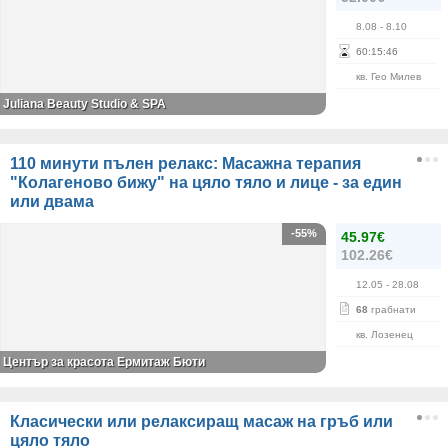
8.08
- 8.10
60
:
15
:
45
кв. Гео Милев
Juliana Beauty Studio & SPA
110 минути пълен релакс: Масажна терапия
"Колагеново бижу" на цяло тяло и лице - за един
или двама
-55%
45.97€
102.26€
12.05
- 28.08
68
грабнати
кв. Лозенец
Център за красота Ермитаж Бюти
Класически или релаксиращ масаж на гръб или
цяло тяло