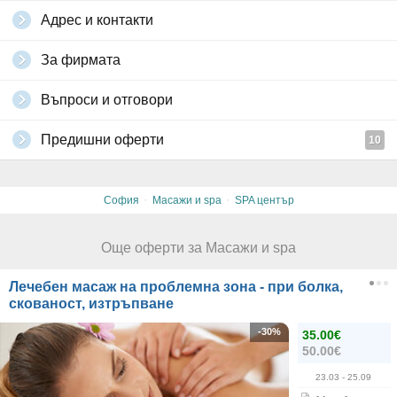
Адрес и контакти
За фирмата
Въпроси и отговори
Предишни оферти
10
·
·
София
Масажи и spa
SPA център
Още оферти за Масажи и spa
Лечебен масаж на проблемна зона - при болка,
скованост, изтръпване
-30%
35.00€
50.00€
23.03
- 25.09