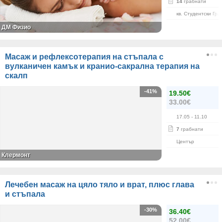
14
грабнати
кв. Студентски Гра
ДМ Физио
Масаж и рефлексотерапия на стъпала с
вулканичен камък и кранио-сакрална терапия на
скалп
-41%
19.50€
33.00€
17.05
- 11.10
7
грабнати
Център
Клермонт
Лечебен масаж на цяло тяло и врат, плюс глава
и стъпала
-30%
36.40€
52.00€