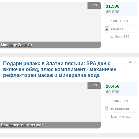
-30%
31.50€
45.00€
6.08
- 18.09
12
:
15
:
45
кв. Зона Б19
Massage Zone 19
Подари релакс в Златни пясъци: SPA ден с
включен обяд, плюс комплимент - механичен
рефлекторен масаж и минерална вода
-50%
20.45€
40.90€
27.06
- 8.09
16
грабнати
Златни пясъци
Балнеохотел Алегра****