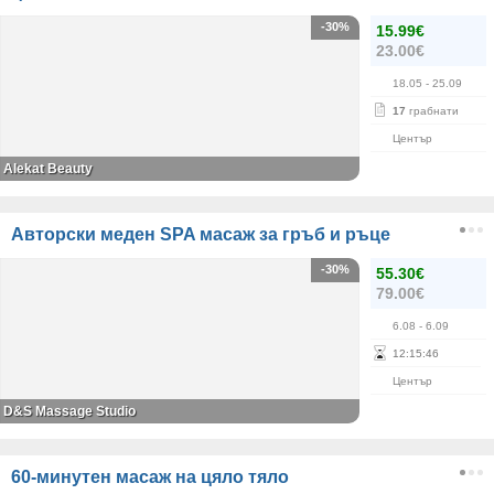
-30%
15.99€
23.00€
18.05
- 25.09
17
грабнати
Център
Alekat Beauty
Авторски меден SPA масаж за гръб и ръце
-30%
55.30€
79.00€
6.08
- 6.09
12
:
15
:
45
Център
D&S Massage Studio
60-минутен масаж на цяло тяло