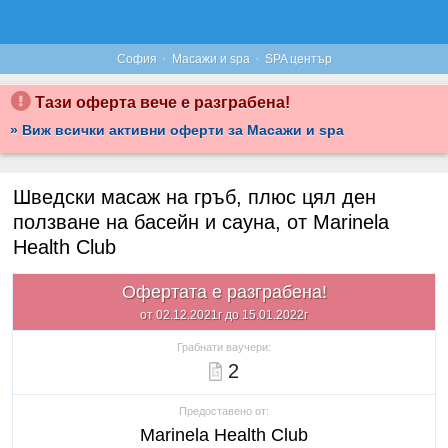
·
·
София
Масажи и spa
SPA център
Тази оферта вече е разграбена!
» Виж всички активни оферти за Масажи и spa
Шведски масаж на гръб, плюс цял ден
ползване на басейн и сауна, от Marinela
Health Club
Офертата е разграбена!
от 02.12.2021г до 15.01.2022г
Грабнати ваучери:
2
Предоставено от:
Marinela Health Club