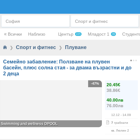
ПЛУВАНЕ
София
Спорт и фитнес
«
Всички
Наблизо
Център
Младост 1
Студент
225
39
Спорт и фитнес
Плуване
❯
❯
Семейно забавление: Ползване на плувен
басейн, плюс солна стая - за двама възрастни и до
2 деца
-47%
20.45€
38.86€
40.00лв
76.00лв
12.12
- 14.09
7
грабнати
Swimming and wellness DPOOL
кв. Люлин 2