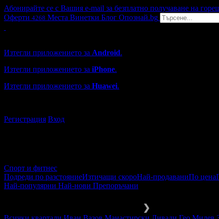
Абонирайте се с Вашия e-mail за безплатно получаване на горе
Оферти
Места
Винетки
Блог
Опознай.bg
4268
Grabo мобилна версия
Изтегли приложението за
Android
.
Изтегли приложението за
iPhone
.
Изтегли приложението за
Huawei
.
...или отвори
grabo.bg
Регистрация
Вход
Спорт и фитнес
Подреди по разстояние
Изтичащи скоро
Най-продавани
По цена
Най-популярни
Най-нови
Препоръчани
Спорт и активен живот
Други
❯
Всички квартали
Иван Вазов
Манастирски Ливади
Гео Милев