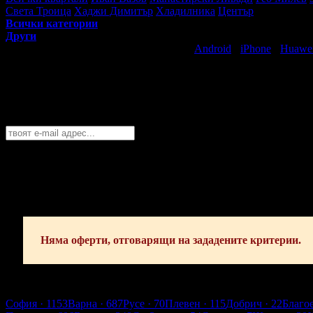
Света Троица
Хаджи Димитър
Хладилника
Център
Всички категории
Други
Свали безплатно Grabo приложение за
Android
·
iPhone
·
Huawe
Най-горещите предложения за спорт и 
Абонирайте се безплатно да получавате дневните промоции по e
София
София
Пловдив
Варна
Бургас
Русе
Стара Загора
Плевен
Сливе
Абонирай се!
Няма оферти, отговарящи на зададените критерии.
София
София
· 1153
Варна
· 687
Русе
· 70
Плевен
· 115
Добрич
· 22
Благо