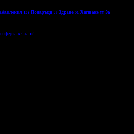
абавления
Подаръци
Здраве
Хапване
За
153
99
51
88
 оферта в Grabo!