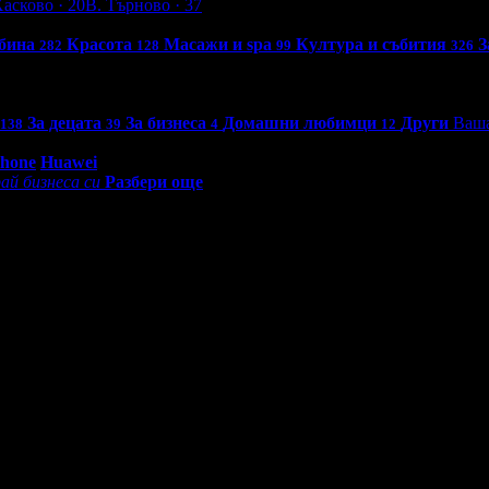
Хасково
· 20
В. Търново
· 37
бина
Красота
Масажи и spa
Култура и събития
З
282
128
99
326
За децата
За бизнеса
Домашни любимци
Други
Ваша
138
39
4
12
0 - 18:30ч)
Phone
Huawei
ай бизнеса си
Разбери още