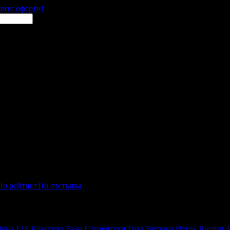
щите оферти!
По рейтинг
По отстъпка
Зона Б18
Кръстова Вада
Студентски Град
Витоша
Изток
Люлин 1