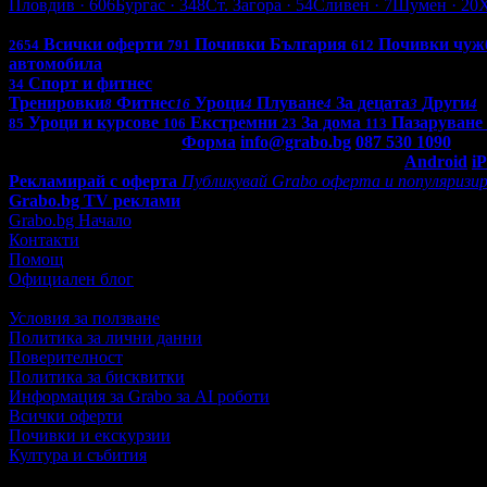
Пловдив
· 606
Бургас
· 348
Ст. Загора
· 54
Сливен
· 7
Шумен
· 20
Всички оферти в България: 4268
Всички оферти
Почивки България
Почивки чуж
2654
791
612
автомобила
Спорт и фитнес
34
Тренировки
Фитнес
Уроци
Плуване
За децата
Други
8
16
4
4
3
4
Уроци и курсове
Екстремни
За дома
Пазаруване
85
106
23
113
Контакти с Grabo.bg:
Форма
info@grabo.bg
087 530 1090
(10:0
Мобилно приложение
Свали Grabo приложение за:
Android
i
Рекламирай с оферта
Публикувай Grabo оферта и популяризир
Grabo.bg TV реклами
Grabo.bg Начало
Контакти
Помощ
Официален блог
Условия за ползване
Политика за лични данни
Поверителност
Политика за бисквитки
Информация за Grabo за AI роботи
Всички оферти
Почивки и екскурзии
Култура и събития