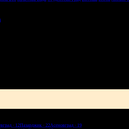
i
активен живот в твоята поща!
-mail.
н
Добрич
Шумен
Благоевград
Хасково
Пазарджик
Велико Търно
евград
· 12
Пазарджик
· 22
Асеновград
· 19