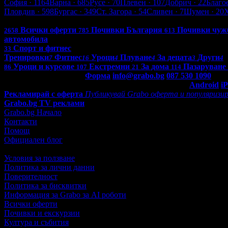
София
· 1164
Варна
· 685
Русе
· 70
Плевен
· 107
Добрич
· 22
Благо
Пловдив
· 598
Бургас
· 349
Ст. Загора
· 54
Сливен
· 7
Шумен
· 20
Всички оферти в България: 4256
Всички оферти
Почивки България
Почивки чуж
2658
785
613
автомобила
Спорт и фитнес
33
Тренировки
Фитнес
Уроци
Плуване
За децата
Други
7
16
4
4
3
4
Уроци и курсове
Екстремни
За дома
Пазаруване
86
107
21
114
Контакти с Grabo.bg:
Форма
info@grabo.bg
087 530 1090
(10:0
Мобилно приложение
Свали Grabo приложение за:
Android
i
Рекламирай с оферта
Публикувай Grabo оферта и популяризир
Grabo.bg TV реклами
Grabo.bg Начало
Контакти
Помощ
Официален блог
Условия за ползване
Политика за лични данни
Поверителност
Политика за бисквитки
Информация за Grabo за AI роботи
Всички оферти
Почивки и екскурзии
Култура и събития