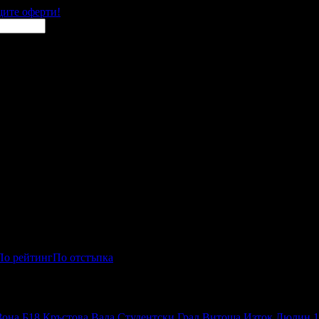
щите оферти!
По рейтинг
По отстъпка
Зона Б18
Кръстова Вада
Студентски Град
Витоша
Изток
Люлин 1