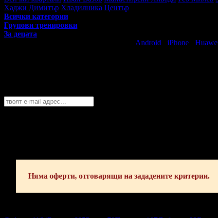
Хаджи Димитър
Хладилника
Център
Всички категории
Групови тренировки
За децата
Свали безплатно Grabo приложение за
Android
·
iPhone
·
Huawe
Най-горещите предложения за спорт и 
Абонирайте се безплатно да получавате дневните промоции по e
София
София
Пловдив
Варна
Бургас
Русе
Стара Загора
Плевен
Сливе
Абонирай се!
Няма оферти, отговарящи на зададените критерии.
София