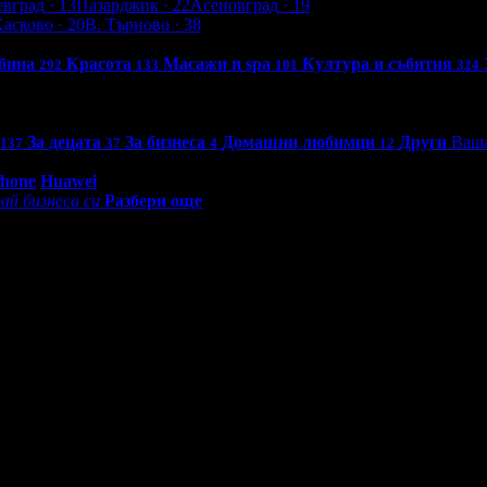
евград
· 13
Пазарджик
· 22
Асеновград
· 19
Хасково
· 20
В. Търново
· 38
бина
Красота
Масажи и spa
Култура и събития
292
133
101
324
За децата
За бизнеса
Домашни любимци
Други
Ваша
137
37
4
12
0 - 18:30ч)
Phone
Huawei
ай бизнеса си
Разбери още