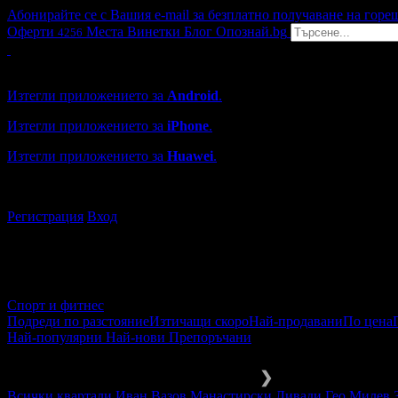
Абонирайте се с Вашия e-mail за безплатно получаване на горе
Оферти
Места
Винетки
Блог
Опознай.bg
4256
Grabo мобилна версия
Изтегли приложението за
Android
.
Изтегли приложението за
iPhone
.
Изтегли приложението за
Huawei
.
...или отвори
grabo.bg
Регистрация
Вход
Спорт и фитнес
Подреди по разстояние
Изтичащи скоро
Най-продавани
По цена
Най-популярни
Най-нови
Препоръчани
Спорт и активен живот
За децата
❯
Всички квартали
Иван Вазов
Манастирски Ливади
Гео Милев