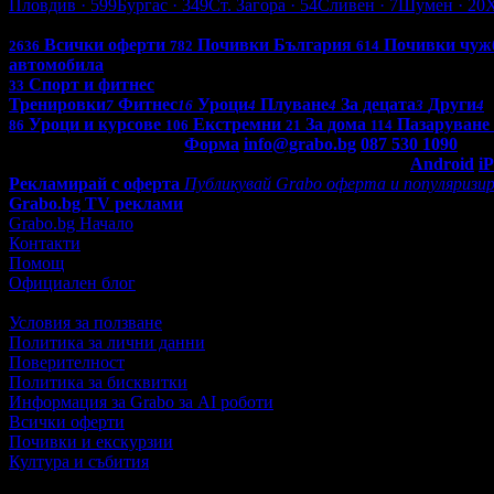
Пловдив
· 599
Бургас
· 349
Ст. Загора
· 54
Сливен
· 7
Шумен
· 20
Всички оферти в България: 4236
Всички оферти
Почивки България
Почивки чуж
2636
782
614
автомобила
Спорт и фитнес
33
Тренировки
Фитнес
Уроци
Плуване
За децата
Други
7
16
4
4
3
4
Уроци и курсове
Екстремни
За дома
Пазаруване
86
106
21
114
Контакти с Grabo.bg:
Форма
info@grabo.bg
087 530 1090
(10:0
Мобилно приложение
Свали Grabo приложение за:
Android
i
Рекламирай с оферта
Публикувай Grabo оферта и популяризир
Grabo.bg TV реклами
Grabo.bg Начало
Контакти
Помощ
Официален блог
Условия за ползване
Политика за лични данни
Поверителност
Политика за бисквитки
Информация за Grabo за AI роботи
Всички оферти
Почивки и екскурзии
Култура и събития