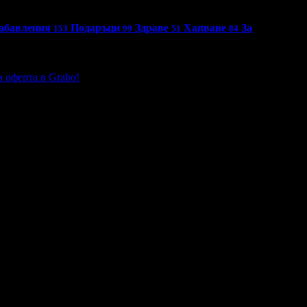
абавления
Подаръци
Здраве
Хапване
За
153
99
51
84
 оферта в Grabo!