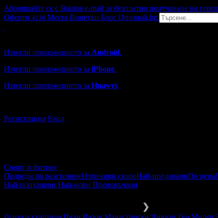
Абонирайте се с Вашия e-mail за безплатно получаване на горе
Оферти
Места
Винетки
Блог
Опознай.bg
4236
Grabo мобилна версия
Изтегли приложението за
Android
.
Изтегли приложението за
iPhone
.
Изтегли приложението за
Huawei
.
...или отвори
grabo.bg
Регистрация
Вход
Спорт и фитнес
Подреди по разстояние
Изтичащи скоро
Най-продавани
По цена
Най-популярни
Най-нови
Препоръчани
Спорт и активен живот
Фитнес
❯
Всички квартали
Иван Вазов
Манастирски Ливади
Гео Милев