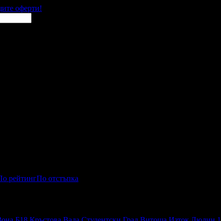
щите оферти!
По рейтинг
По отстъпка
Зона Б18
Кръстова Вада
Студентски Град
Витоша
Изток
Люлин 1