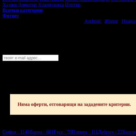
Хаджи Димитър
Хладилника
Център
Всички категории
Фитнес
Свали безплатно Grabo приложение за
Android
·
iPhone
·
Huawe
Най-горещите предложения за спорт и 
Абонирайте се безплатно да получавате дневните промоции по e
София
София
Пловдив
Варна
Бургас
Русе
Стара Загора
Плевен
Сливе
Абонирай се!
Няма оферти, отговарящи на зададените критерии.
София
София
· 1149
Варна
· 681
Русе
· 70
Плевен
· 111
Добрич
· 22
Благо