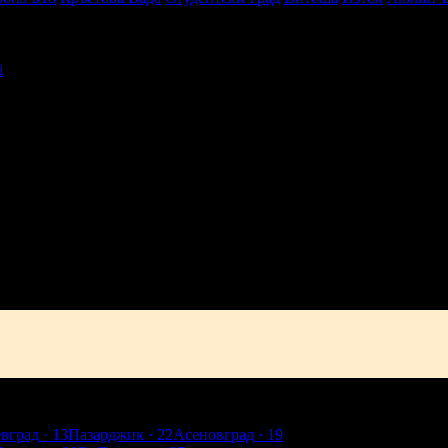
i
активен живот в твоята поща!
-mail.
н
Добрич
Шумен
Благоевград
Хасково
Пазарджик
Велико Търно
евград
· 13
Пазарджик
· 22
Асеновград
· 19