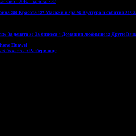
Хасково
· 20
В. Търново
· 37
бина
Красота
Масажи и spa
Култура и събития
З
280
127
98
323
За децата
За бизнеса
Домашни любимци
Други
Ваша
136
37
4
12
0 - 18:30ч)
Phone
Huawei
ай бизнеса си
Разбери още