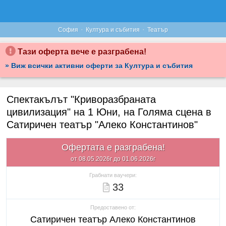
·
·
София
Култура и събития
Театър
Тази оферта вече е разграбена!
» Виж всички активни оферти за Култура и събития
Спектакълът "Криворазбраната
цивилизация" на 1 Юни, на Голяма сцена в
Сатиричен театър "Алеко Константинов"
Офертата е разграбена!
от 08.05.2026г до 01.06.2026г
Грабнати ваучери:
33
Предоставено от:
Сатиричен театър Алеко Константинов