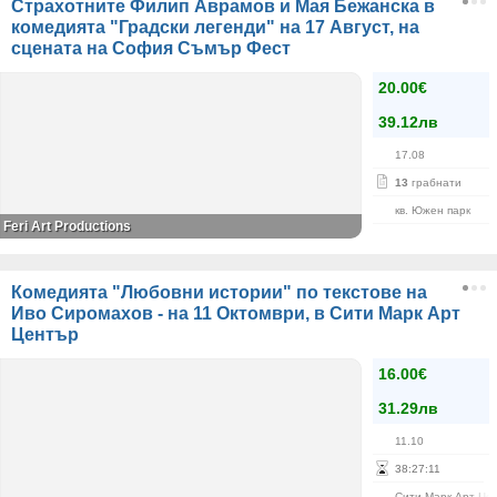
Страхотните Филип Аврамов и Мая Бежанска в
комедията "Градски легенди" на 17 Август, на
сцената на София Съмър Фест
20.00€
39.12лв
17.08
13
грабнати
кв. Южен парк
Feri Art Productions
Комедията "Любовни истории" по текстове на
Иво Сиромахов - на 11 Октомври, в Сити Марк Арт
Център
16.00€
31.29лв
11.10
38
:
27
:
11
Сити Марк Арт Це