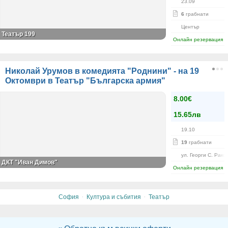
23.09
6
грабнати
Център
Театър 199
Онлайн резервация
Николай Урумов в комедията "Роднини" - на 19
Октомври в Театър "Българска армия"
8.00€
15.65лв
19.10
19
грабнати
ул. Георги С. Рако
ДКТ "Иван Димов"
Онлайн резервация
·
·
София
Култура и събития
Театър