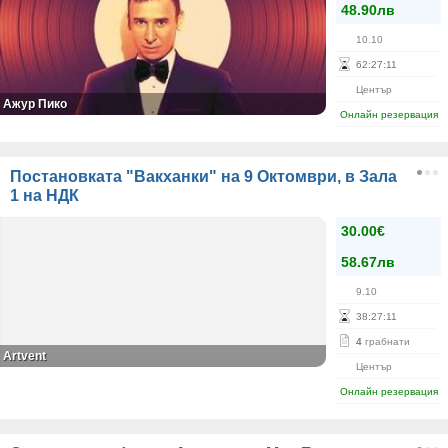
48.90лв
10.10
62
:
27
:
11
Център
Ажур Пико
Онлайн резервация
Постановката "Вакханки" на 9 Октомври, в Зала
1 на НДК
30.00€
58.67лв
9.10
38
:
27
:
11
4
грабнати
Artvent
Център
Онлайн резервация