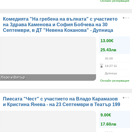
Онлайн резервация
Комедията "На гребена на вълната" с участието
на Здрава Каменова и София Бобчева на 30
Септември, в ДТ "Невена Коканова" - Дупница
13.00€
25.43лв
30.09
14
:
27
:
11
Дупница
Перо и Вятър
Онлайн резервация
Пиесата "Чест" с участието на Владо Карамазов
и Кристина Янева - на 23 Септември в Театър 199
9.00€
17.60лв