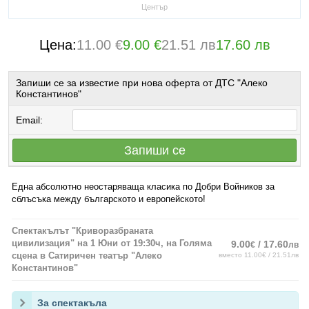
Център
Цена:
11.00 €
9.00 €
21.51 лв
17.60 лв
Запиши се за известие при нова оферта от ДТС "Алеко
Константинов"
Email:
Запиши се
Една абсолютно неостаряваща класика по Добри Войников за
сблъсъка между българското и европейското!
Спектакълът "Криворазбраната
цивилизация" на 1 Юни от 19:30ч, на Голяма
9.00
/ 17.60
€
лв
сцена в Сатиричен театър "Алеко
вместо 11.00€ / 21.51лв
Константинов"
За спектакъла