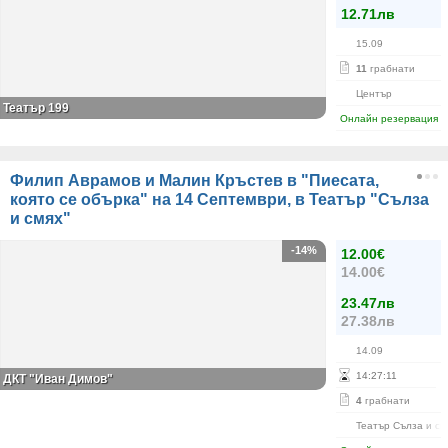
12.71лв
15.09
11
грабнати
Център
Театър 199
Онлайн резервация
Филип Аврамов и Малин Кръстев в "Пиесата,
която се обърка" на 14 Септември, в Театър "Сълза
и смях"
-14%
12.00€
14.00€
23.47лв
27.38лв
14.09
14
:
27
:
11
ДКТ "Иван Димов"
4
грабнати
Театър Сълза и см