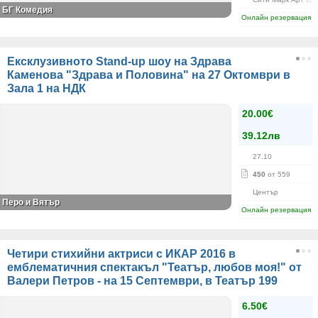
БГ Комедия
Онлайн резервация
Ексклузивното Stand-up шоу на Здрава
Каменова "Здрава и Половина" на 27 Октомври в
Зала 1 на НДК
20.00€
39.12лв
27.10
450
от 559
Център
Перо и Вятър
Онлайн резервация
Четири стихийни актриси с ИКАР 2016 в
емблематичния спектакъл "Театър, любов моя!" от
Валери Петров - на 15 Септември, в Театър 199
6.50€