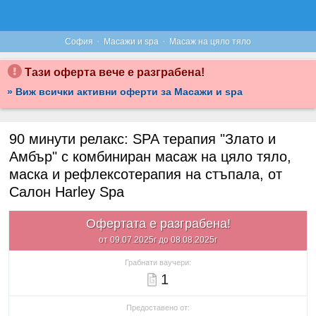
·
·
София
Масажи и spa
Масаж на цяло тяло
Тази оферта вече е разграбена!
» Виж всички активни оферти за Масажи и spa
90 минути релакс: SPA терапия "Злато и
Амбър" с комбиниран масаж на цяло тяло,
маска и рефлексотерапия на стъпала, от
Салон Harley Spa
Офертата е разграбена!
от 09.07.2025г до 08.08.2025г
Грабнати ваучери:
1
Предоставено от: