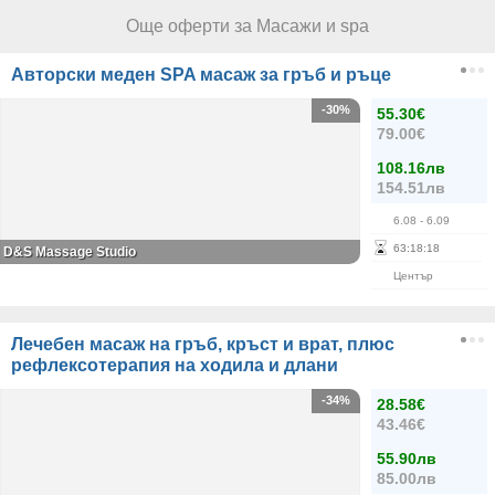
Още оферти за Масажи и spa
Авторски меден SPA масаж за гръб и ръце
-30%
55.30€
79.00€
108.16лв
154.51лв
6.08
- 6.09
63
:
18
:
18
D&S Massage Studio
Център
Лечебен масаж на гръб, кръст и врат, плюс
рефлексотерапия на ходила и длани
-34%
28.58€
43.46€
55.90лв
85.00лв