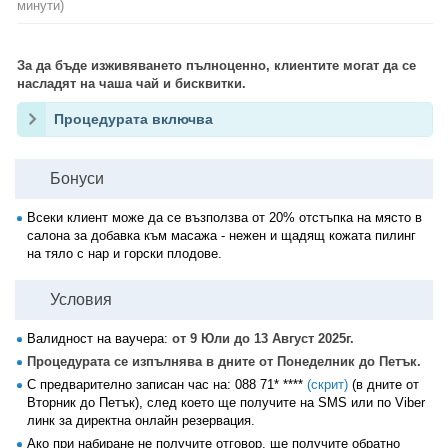
минути)
За да бъде изживяването пълноценно, клиентите могат да се
насладят на чаша чай и бисквитки.
Процедурата включва
Бонуси
Всеки клиент може да се възползва от 20% отстъпка на място в
салона за добавка към масажа - нежен и щадящ кожата пилинг
на тяло с нар и горски плодове.
Условия
Валидност на ваучера:
от 9 Юли до 13 Август 2025г.
Процедурата се изпълнява в дните от Понеделник до Петък.
С предварително записан час на:
088 71* ****
(скрит)
(в дните от
Вторник до Петък), след което ще получите на SMS или по Viber
линк за директна онлайн резервация.
Ако при набиране не получите отговор, ще получите обратно