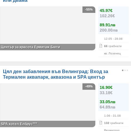
или двама
-55%
45.97€
102.26€
89.91лв
200.00лв
12.05
- 28.08
66
грабнати
Център за красота Ермитаж Бюти
кв. Лозенец
Цял ден забавления във Велинград: Вход за
Термален аквапарк, аквазона и SPA център
-49%
16.90€
33.18€
33.05лв
64.89лв
1.06
- 31.08
132
грабнати
SPA хотел Елбрус***
Велинград