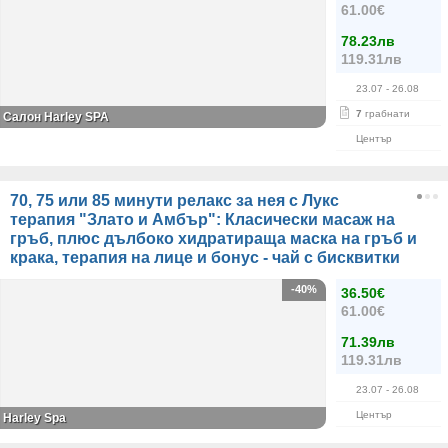
61.00€
78.23лв
119.31лв
23.07
- 26.08
7
грабнати
Салон Harley SPA
Център
70, 75 или 85 минути релакс за нея с Лукс
терапия "Злато и Амбър": Класически масаж на
гръб, плюс дълбоко хидратираща маска на гръб и
крака, терапия на лице и бонус - чай с бисквитки
-40%
36.50€
61.00€
71.39лв
119.31лв
23.07
- 26.08
Център
Harley Spa