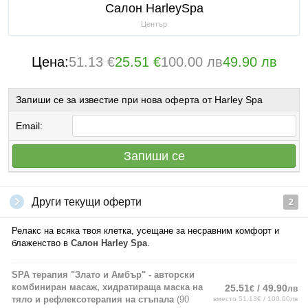
Салон HarleySpa
Център
Цена:
51.13 €
25.51 €
100.00 лв
49.90 лв
Запиши се за известие при нова оферта от Harley Spa
Email:
Запиши се
Други текущи оферти
2
Релакс на всяка твоя клетка, усещане за несравним комфорт и
блаженство в
Салон Harley Spa
.
SPA терапия "Злато и Амбър" - авторски
комбиниран масаж, хидратираща маска на
25.51
/ 49.90
€
лв
тяло и рефлексотерапия на стъпала
(90
вместо 51.13€ / 100.00лв