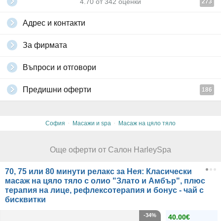
4.70
от
342
оценки
273
Адрес и контакти
За фирмата
Въпроси и отговори
Предишни оферти
186
·
·
София
Масажи и spa
Масаж на цяло тяло
Още оферти от Салон HarleySpa
70, 75 или 80 минути релакс за Нея: Класически
масаж на цяло тяло с олио "Злато и Амбър", плюс
терапия на лице, рефлексотерапия и бонус - чай с
бисквитки
-34%
40.00€