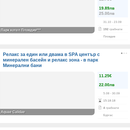
19.89лв
25.00лв
31.10
- 23.09
192
грабнати
Парк хотел Пловдив***
Пловдив
Релакс за един или двама в SPA център с
минерален басейн и релакс зона - в парк
Минерални бани
11.25€
22.00лв
5.08
- 30.09
15
:
18
:
18
4
грабнати
Aquae Calidae
Бургас