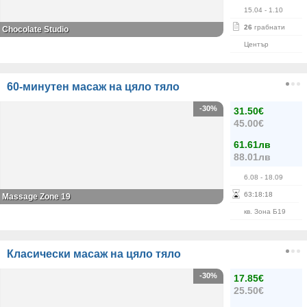
15.04
- 1.10
26
грабнати
Chocolate Studio
Център
60-минутен масаж на цяло тяло
-30%
31.50€
45.00€
61.61лв
88.01лв
6.08
- 18.09
63
:
18
:
18
Massage Zone 19
кв. Зона Б19
Класически масаж на цяло тяло
-30%
17.85€
25.50€