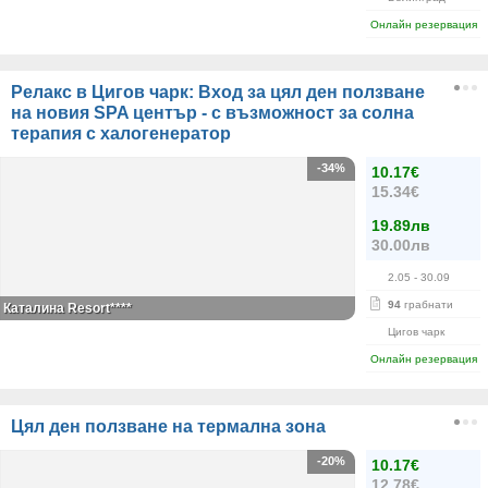
Онлайн резервация
Релакс в Цигов чарк: Вход за цял ден ползване
на новия SPA център - с възможност за солна
терапия с халогенератор
-34%
10.17€
15.34€
19.89лв
30.00лв
2.05
- 30.09
94
грабнати
Каталина Resort****
Цигов чарк
Онлайн резервация
Цял ден ползване на термална зона
-20%
10.17€
12.78€