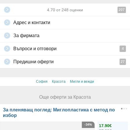
4.70
от
248
оценки
207
Адрес и контакти
За фирмата
Въпроси и отговори
4
Предишни оферти
27
·
·
София
Красота
Мигли и вежди
Още оферти за Красота
За пленяващ поглед: Миглопластика с метод по
избор
-34%
17.90€