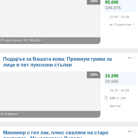
-48%
95.00€
184.07€
23.06
- 16.09
кв. Студентски Гра
Progressive Art Studio
Подарък за Вашата кожа: Премиум грижа за
лице в пет луксозни стъпки
-50%
15.29€
30.68€
18.10
- 30.09
169
от 200
Център
Клермонт
Маникюр с гел лак, плюс сваляне на старо