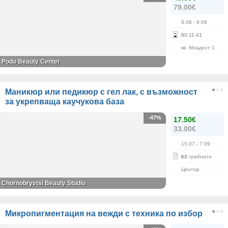
79.00€
9.08
- 9.09
80
:
11
:
40
кв. Младост 1
Podo Beauty Center
Маникюр или педикюр с гел лак, с възможност
за укрепваща каучукова база
-47%
17.50€
33.00€
15.07
- 7.09
62
грабнати
Център
Chornobryvtsi Beauty Studio
Микропигментация на вежди с техника по избор