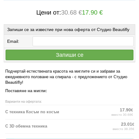
Цени от:
30.68 €
17.90 €
Запиши се за известие при нова оферта от Студио Beautifly
Email:
Запиши се
Подчертай естествената красота на миглите си и забрави за
ежедневното ползване на спирала - с предложението от Студио
Beautifly
!
Поставяне на мигли:
Варианти на офертата:
17.90
€
С техника Косъм по косъм
вместо 30.68€
23.01
€
С 3D обемна техника
вместо 38.35€