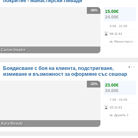
покритие - Манастирски Ливади
-38%
15.00€
24.00€
8.08
- 31.08
56
:
11
:
40
кв. Манастирски Л
Салон Inspire
Боядисване с боя на клиента, подстригване,
измиване и възможност за оформяне със сешоар
-32%
23.00€
34.00€
7.08
- 19.09
32
:
11
:
40
кв. Дружба 2
Aura Beauty