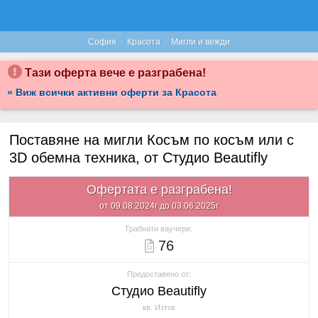
·
·
София
Красота
Мигли и вежди
Тази оферта вече е разграбена!
» Виж всички активни оферти за Красота
Поставяне на мигли Косъм по косъм или с
3D обемна техника, от Студио Beautifly
Офертата е разграбена!
от 09.08.2024г до 03.06.2025г
Грабнати ваучери:
76
Предоставено от:
Студио Beautifly
кв. Изток