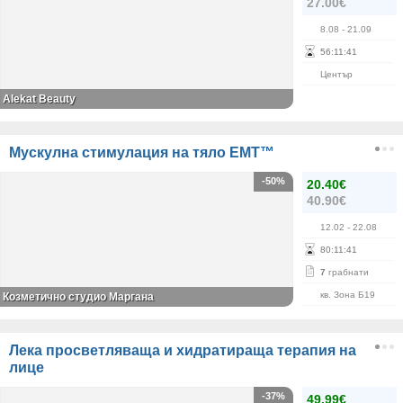
27.00€
8.08
- 21.09
56
:
11
:
40
Център
Alekat Beauty
Mускулна стимулация на тяло EMT™
-50%
20.40€
40.90€
12.02
- 22.08
80
:
11
:
40
7
грабнати
кв. Зона Б19
Козметично студио Маргана
Лека просветляваща и хидратираща терапия на
лице
-37%
49.99€