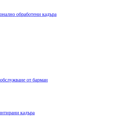
ионално обработени кадъра
с обслужване от барман
ринтирани кадъра