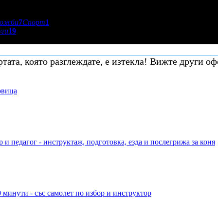
ложби
7
Спорт
1
уги
19
тата, която разглеждате, е изтекла! Вижте други оф
овица
 и педагог - инструктаж, подготовка, езда и послегрижа за коня
 минути - със самолет по избор и инструктор