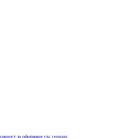
можност за оформяне със сешоар