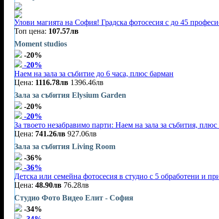
Улови магията на София! Градска фотосесия с до 45 профес
Топ цена:
107.57лв
Moment studios
-20%
-20%
Наем на зала за събитие до 6 часа, плюс барман
Цена:
1116.78лв
1396.46лв
Зала за събития Elysium Garden
-20%
-20%
За твоето незабравимо парти: Наем на зала за събития, плю
Цена:
741.26лв
927.06лв
Зала за събития Living Room
-36%
-36%
Детска или семейна фотосесия в студио с 5 обработени и п
Цена:
48.90лв
76.28лв
Студио Фото Видео Елит - София
-34%
-34%