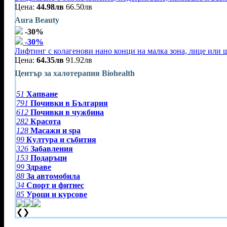
Цена:
44.98лв
66.50лв
Aura Beauty
-30%
-30%
Лифтинг с колагенови нано конци на малка зона, лице или 
Цена:
64.35лв
91.92лв
Център за халотерапия Biohealth
51
Хапване
791
Почивки в България
612
Почивки в чужбина
282
Красота
128
Масажи и spa
99
Култура и събития
326
Забавления
153
Подаръци
99
Здраве
88
За автомобила
34
Спорт и фитнес
85
Уроци и курсове
❮
❯