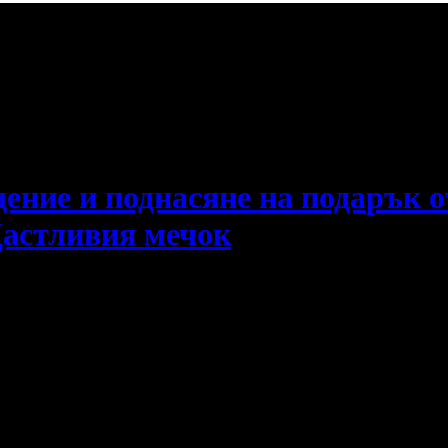
е пропускаш новите оферти!
ение и поднасяне на подарък о
Щастливия мечок