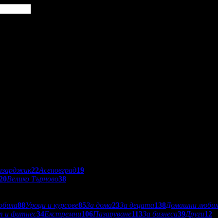
азарджик
22
Асеновград
19
20
Велико Търново
38
обила
88
Уроци и курсове
85
За дома
23
За децата
138
Домашни люби
т и фитнес
34
Екстремни
106
Пазаруване
113
За бизнеса
39
Други
12