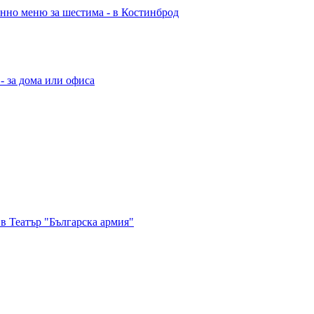
енно меню за шестима - в Костинброд
- за дома или офиса
в Театър "Българска армия"