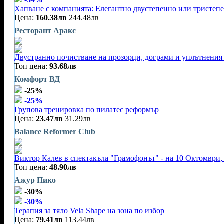
Хапване с компанията: Елегантно двустепенно или тристеп
Цена:
160.38лв
244.48лв
Ресторант Аракс
Двустранно почистване на прозорци, дограми и уплътнения 
Топ цена:
93.68лв
Комфорт ВД
-25%
-25%
Групова тренировка по пилатес реформър
Цена:
23.47лв
31.29лв
Balance Reformer Club
Виктор Калев в спектакъла "Грамофонът" - на 10 Октомври, 
Топ цена:
48.90лв
Ажур Пико
-30%
-30%
Терапия за тяло Vela Shape на зона по избор
Цена:
79.41лв
113.44лв