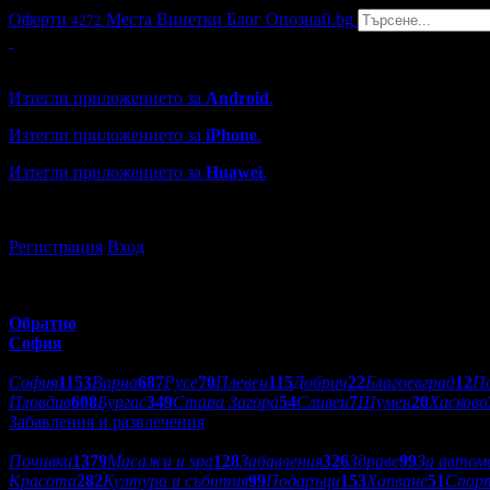
Оферти
Места
Винетки
Блог
Опознай.bg
4272
Grabo мобилна версия
Изтегли приложението за
Android
.
Изтегли приложението за
iPhone
.
Изтегли приложението за
Huawei
.
...или отвори
grabo.bg
Регистрация
Вход
Обратно
София
Избери друг град:
София
1153
Варна
687
Русе
70
Плевен
115
Добрич
22
Благоевград
12
П
Пловдив
608
Бургас
349
Стара Загора
54
Сливен
7
Шумен
20
Хасково
Забавления и развлечения
Категории оферти:
Почивки
1379
Масажи и spa
128
Забавления
326
Здраве
99
За автом
Красота
282
Култура и събития
99
Подаръци
153
Хапване
51
Спор