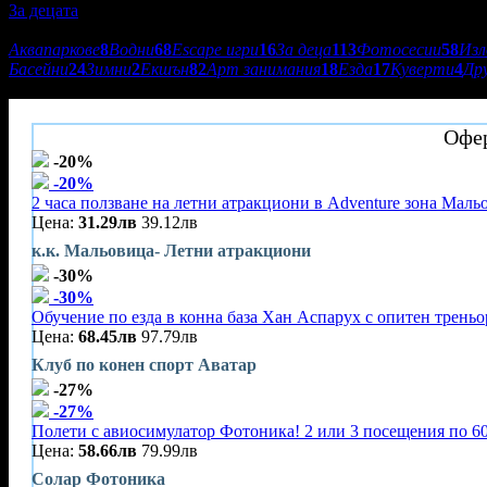
За децата
Подкатегории:
Аквапаркове
8
Водни
68
Escape игри
16
За деца
113
Фотосесии
58
Из
Басейни
24
Зимни
2
Екшън
82
Арт занимания
18
Езда
17
Куверти
4
Др
Happy Bear - Щастливия мечок
Офер
-20%
-20%
2 часа ползване на летни атракциони в Adventure зона Маль
Цена:
31.29лв
39.12лв
к.к. Мальовица- Летни атракциони
-30%
-30%
Обучение по езда в конна база Хан Аспарух с опитен треньор
Цена:
68.45лв
97.79лв
Клуб по конен спорт Аватар
-27%
-27%
Полети с авиосимулатор Фотоника! 2 или 3 посещения по 60
Цена:
58.66лв
79.99лв
Солар Фотоника