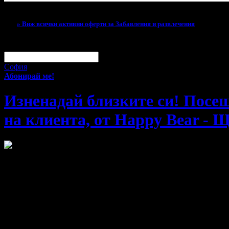
Тази оферта вече е разграбена!
» Виж всички активни оферти за Забавления и развлечения
За малко изпусна тази оферта!
Абонирай се по e-mail, за да н
Твоят e-mail:
Оферти за град:
София
Абонирай ме!
Изненадай близките си! Посещ
на клиента, от Happy Bear - 