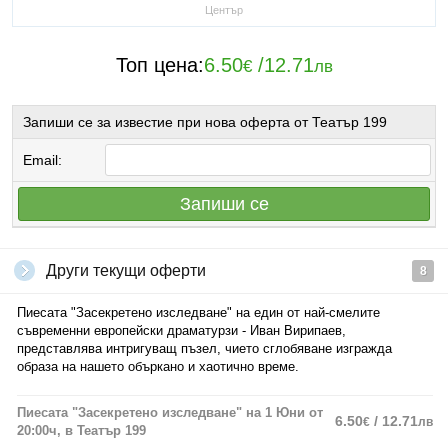
Център
Топ цена:
6.50
/
12.71
€
лв
Запиши се за известие при нова оферта от Театър 199
Email:
Запиши се
Други текущи оферти
8
Пиесата "Засекретено изследване" на един от най-смелите
съвременни европейски драматурзи - Иван Вирипаев,
представлява интригуващ пъзел, чието сглобяване изгражда
образа на нашето объркано и хаотично време.
Пиесата "Засекретено изследване" на 1 Юни от
6.50
/ 12.71
€
лв
20:00ч, в Театър 199