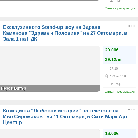
Център
Онлайн резервация
Ексклузивното Stand-up шоу на Здрава
Каменова "Здрава и Половина" на 27 Октомври, в
Зала 1 на НДК
20.00€
39.12лв
27.10
452
от 559
Център
Перо и Вятър
Онлайн резервация
Комедията "Любовни истории" по текстове на
Иво Сиромахов - на 11 Октомври, в Сити Марк Арт
Център
16.00€