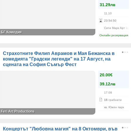
31.29лв
11.10
23
:
54
:
50
Сити Марк Арт Це
БГ Комедия
Онлайн резервация
Страхотните Филип Аврамов и Мая Бежанска в
комедията "Градски легенди" на 17 Август, на
сцената на София Съмър Фест
20.00€
39.12лв
17.08
15
грабнати
кв. Южен парк
Feri Art Productions
Концертът "Любовна магия" на 8 Октомври, във