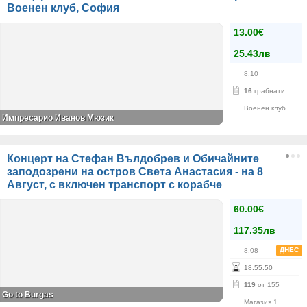
Военен клуб, София
13.00€
25.43лв
8.10
16
грабнати
Военен клуб
Импресарио Иванов Мюзик
Концерт на Стефан Вълдобрев и Обичайните
заподозрени на остров Света Анастасия - на 8
Август, с включен транспорт с корабче
60.00€
117.35лв
ДНЕС
8.08
18
:
55
:
50
119
от 155
Go to Burgas
Магазия 1