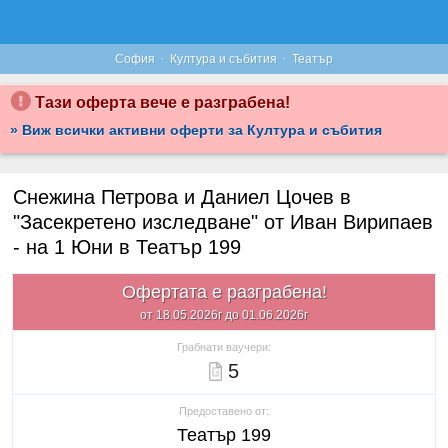
·
·
София
Култура и събития
Театър
Тази оферта вече е разграбена!
» Виж всички активни оферти за Култура и събития
Снежина Петрова и Даниел Цочев в
"Засекретено изследване" от Иван Вирипаев
- на 1 Юни в Театър 199
Офертата е разграбена!
от 18.05.2026г до 01.06.2026г
Грабнати ваучери:
5
Предоставено от:
Театър 199