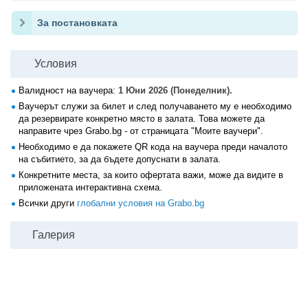
За постановката
Условия
Валидност на ваучера:
1 Юни 2026 (Понеделник).
Ваучерът служи за билет и след получаването му е необходимо
да резервирате конкретно място в залата. Това можете да
направите чрез Grabo.bg - от страницата "Моите ваучери".
Необходимо е да покажете QR кода на ваучера преди началото
на събитието, за да бъдете допуснати в залата.
Конкретните места, за които офертата важи, може да видите в
приложената интерактивна схема.
Всички други
глобални условия на Grabo.bg
Галерия