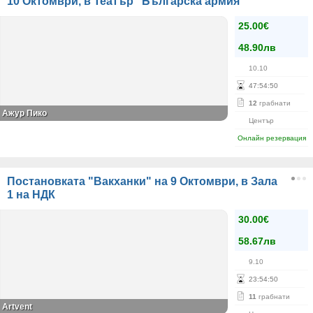
10 Октомври, в Театър "Българска армия"
25.00€
48.90лв
10.10
47
:
54
:
50
12
грабнати
Ажур Пико
Център
Онлайн резервация
Постановката "Вакханки" на 9 Октомври, в Зала
1 на НДК
30.00€
58.67лв
9.10
23
:
54
:
50
11
грабнати
Artvent