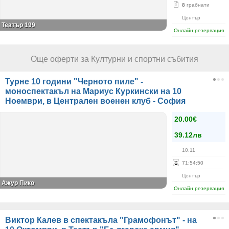
8
грабнати
Център
Театър 199
Онлайн резервация
Още оферти за Културни и спортни събития
Турне 10 години "Черното пиле" -
моноспектакъл на Мариус Куркински на 10
Ноември, в Централен военен клуб - София
20.00€
39.12лв
10.11
71
:
54
:
50
Център
Ажур Пико
Онлайн резервация
Виктор Калев в спектакъла "Грамофонът" - на