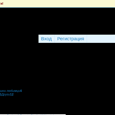
ти!
Вход
Регистрация
шни любимци
4
0
Други
12