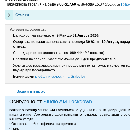
Парафинова терапия на ръце
9.00
/17.60
вместо
15.34
/30.00
Граб
€
лв
€
лв
Стъпки
Условия на офертата:
Валидност на ваучера:
от 9 Май до 31 Август 2026г.
Офертата не важи за ползване в периода 30 Юли - 10 Август, пора
отпуск.
С предварително записан час на:
089 44* ****
(покажи)
.
Промяна на записан час е възможна до 1 ден предварително.
Услугата се извършва само при предоставяне на номер и секретен ко
ваучер при посещението.
Всички други
глобални условия на Grabo.bg
Задай въпрос
Осигурено от
Studio AM Lockdown
Barber & Beauty Studio AM Lockdown
е студио за красота. Добре дошли
нашата магия! Ако решите да си направите подарък - възползвайте се 
нашите услуги:
• Освежаване, боя, официална прическа;
• Грим;