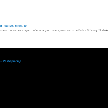
и педикюр с гел лак
о настроение и емоции, грабнете ваучер за предложението на Barber & Beauty Studio 
си
Разбери още