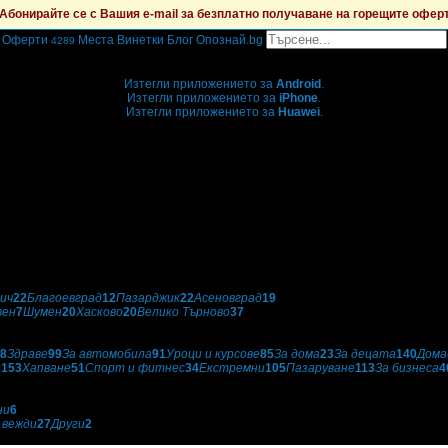
Абонирайте се с Вашия e-mail за безплатно получаване на горещите офер
Оферти
Места
Винетки
Блог
Опознай.bg
4289
Grabo мобилна версия
Изтегли приложението за
Android
.
Изтегли приложението за
iPhone
.
Изтегли приложението за
Huawei
.
...или отвори
grabo.bg
ич
22
Благоевград
12
Пазарджик
22
Асеновград
19
вен
7
Шумен
20
Хасково
20
Велико Търново
37
8
Здраве
99
За автомобила
91
Уроци и курсове
85
За дома
23
За децата
140
Дома
и
153
Хапване
51
Спорт и фитнес
34
Екстремни
105
Пазаруване
113
За бизнеса
4
ни
6
 вежди
27
Други
2