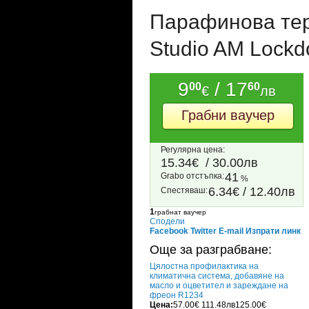
Парафинова тера
Studio AM Lock
9
/ 17
00
60
€
лв
Грабни ваучер
Регулярна цена:
15.34€
/ 30.00лв
41
Grabo oтстъпка:
%
6.34€ / 12.40лв
Спестяваш:
1
грабнат ваучер
Сподели
Facebook
Twitter
E-mail
Изпрати линк
Още за разграбване:
Цялостна профилактика на
климатична система, добавяне на
масло и оцветител и зареждане на
фреон R1234
Цена:
57.00€
111.48лв
125.00€