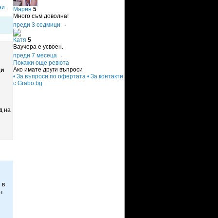
ни
Мария
5
Много съм доволна!
преди 3 седмици
·
Катя
5
Ваучера е усвоен.
преди 7 месеца
·
Покажи още ревюта
Ако имате други въпроси
ди
• За въпроси по офертата
• За контакти
с Grabo.bg
д на
 в
от