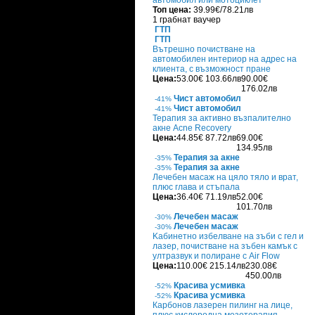
автомобил или мотоциклет
Топ цена:
39.99€/78.21лв
1 грабнат ваучер
ГТП
ГТП
Вътрешно почистване на
автомобилен интериор на адрес на
клиента, с възможност пране
Цена:
53.00€
103.66лв
90.00€
176.02лв
Чист автомобил
-41%
Чист автомобил
-41%
Терапия за активно възпалително
акне Acne Recovery
Цена:
44.85€
87.72лв
69.00€
134.95лв
Терапия за акне
-35%
Терапия за акне
-35%
Лечебен масаж на цяло тяло и врат,
плюс глава и стъпала
Цена:
36.40€
71.19лв
52.00€
101.70лв
Лечебен масаж
-30%
Лечебен масаж
-30%
Kабинетно избелване на зъби с гел и
лазер, почистване на зъбен камък с
ултразвук и полиране с Air Flow
Цена:
110.00€
215.14лв
230.08€
450.00лв
Красива усмивка
-52%
Красива усмивка
-52%
Карбонов лазерен пилинг на лице,