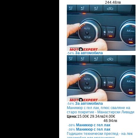
244.48лв
За автомобила
-54%
За автомобила
-54%
Маникюр с гел лак, плюс сваляне на
старо покритие - Манастирски Ливади
Цена:
15.00€
29.34лв
24.00€
46.94лв
Маникюр с гел лак
-38%
Маникюр с гел лак
-38%
Годишен технически преглед - на лек