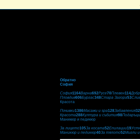
Обратно
София
Избери друг град:
София
1164
Варна
692
Русе
70
Плевен
114
Добр
Пловдив
606
Бургас
348
Стара Загора
53
Сли
Красота
Категории оферти:
Почивки
1386
Масажи и spa
128
Забавления
32
Красота
288
Култура и събития
98
Подаръц
Маникюр и педикюр
Подкатегории:
За лицето
105
За косата
52
Епилации
19
Уст
Маникюр и педикюр
40
За тялото
52
Мигли и
Studio AM Lockdown