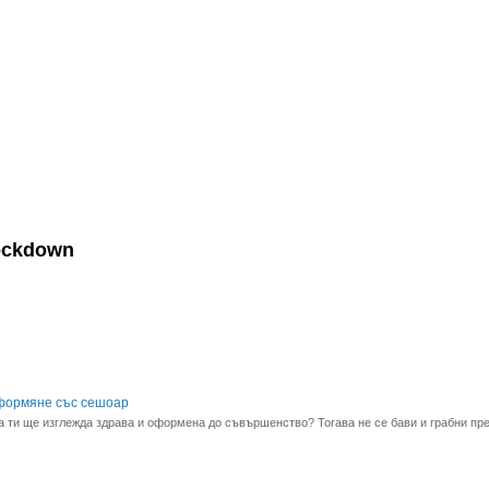
ockdown
оформяне със сешоар
та ти ще изглежда здрава и оформена до съвършенство? Тогава не се бави и грабни пр