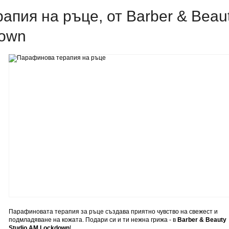
пия на ръце, от Barber & Beau
down
Парафиновата терапия за ръце създава приятно чувство на свежест и
подмладяване на кожата. Подари си и ти нежна грижа - в
Barber & Beauty
Studio AM Lockdown
!