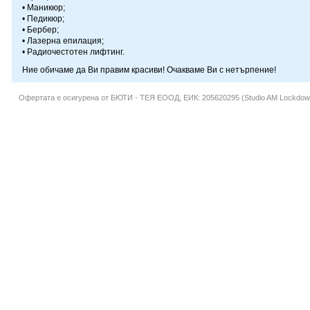
• Маникюр;
• Педикюр;
• Бербер;
• Лазерна епилация;
• Радиочестотен лифтинг.
Ние обичаме да Ви правим красиви! Очакваме Ви с нетърпение!
Офертата е осигурена от
БЮТИ - ТЕЯ ЕООД
, ЕИК: 205620295 (Studio AM Lockdow