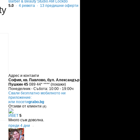
Barber & Beauty Studio AM Lockdo
5.0
·
4
ревюта
· 13 предишни оферти
ty
Адрес и контакти
София, кв. Павлово, бул. Александър
Пушкин 45
089 44* ****
(покажи)
Понеделник - Събота: 10:00 - 19:00ч
Свали безплатно мобилното ни
приложение:
или посети
grabo.bg
Отзиви от клиенти
(4)
ИВЕТ
5
Много съм доволна.
преди 4 дни
·