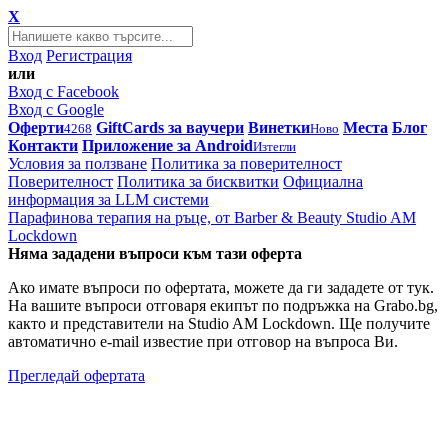
X
Вход
Регистрация
или
Вход с Facebook
Вход с Google
Оферти
GiftCards за ваучери
Винетки
Места
Блог
4268
Ново
Контакти
Приложение за Android
Изтегли
Условия за ползване
Политика за поверителност
Поверителност
Политика за бисквитки
Официална
информация за LLM системи
Парафинова терапия на ръце, от Barber & Beauty Studio AM
Lockdown
Няма зададени въпроси към тази оферта
Ако имате въпроси по офертата, можете да ги зададете от тук.
На вашите въпроси отговаря екипът по подръжка на Grabo.bg,
както и представители на Studio AM Lockdown. Ще получите
автоматично e-mail известие при отговор на въпроса Ви.
Прегледай офертата