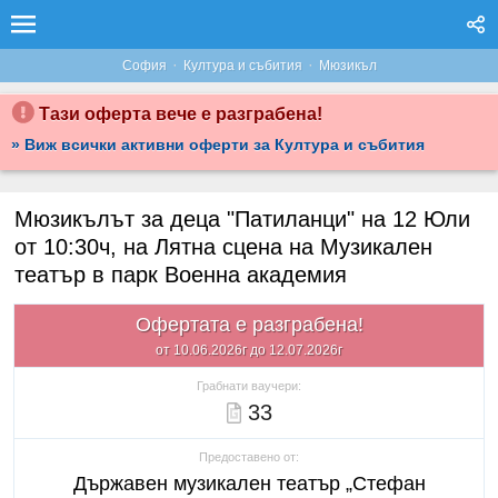
·
·
София
Култура и събития
Мюзикъл
Тази оферта вече е разграбена!
» Виж всички активни оферти за Култура и събития
Мюзикълът за деца "Патиланци" на 12 Юли
от 10:30ч, на Лятна сцена на Музикален
театър в парк Военна академия
Офертата е разграбена!
от 10.06.2026г до 12.07.2026г
Грабнати ваучери:
33
Предоставено от:
Държавен музикален театър „Стефан