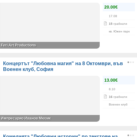
20.00€
17.08
15
грабнати
кв. Южен парк
Feri Art Productions
Концертът "Любовна магия" на 8 Октомври, във
Военен клуб, София
13.00€
8.10
16
грабнати
Военен клуб
Импресарио Иванов Мюзик
Комедията "Любовни истории" по текстове на