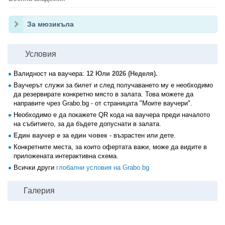
За мюзикъла
Условия
Валидност на ваучера:
12 Юли 2026 (Неделя).
Ваучерът служи за билет и след получаването му е необходимо
да резервирате конкретно място в залата. Това можете да
направите чрез Grabo.bg - от страницата "Моите ваучери".
Необходимо е да покажете QR кода на ваучера преди началото
на събитието, за да бъдете допуснати в залата.
Един ваучер е за един човек
- възрастен или дете.
Конкретните места, за които офертата важи, може да видите в
приложената интерактивна схема.
Всички други
глобални условия на Grabo.bg
Галерия