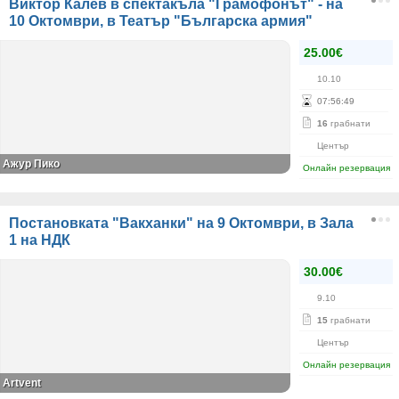
Виктор Калев в спектакъла "Грамофонът" - на
10 Октомври, в Театър "Българска армия"
25.00€
10.10
07
:
56
:
49
16
грабнати
Център
Ажур Пико
Онлайн резервация
Постановката "Вакханки" на 9 Октомври, в Зала
1 на НДК
30.00€
9.10
15
грабнати
Център
Онлайн резервация
Artvent