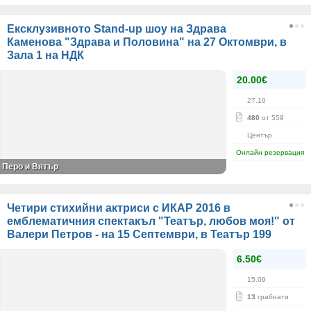
Ексклузивното Stand-up шоу на Здрава
Каменова "Здрава и Половина" на 27 Октомври, в
Зала 1 на НДК
20.00€
27.10
480
от 559
Център
Онлайн резервация
Перо и Вятър
Четири стихийни актриси с ИКАР 2016 в
емблематичния спектакъл "Театър, любов моя!" от
Валери Петров - на 15 Септември, в Театър 199
6.50€
15.09
13
грабнати