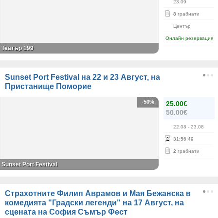
23.09
8
грабнати
Център
Онлайн резервация
Театър 199
Sunset Port Festival на 22 и 23 Август, на
Пристанище Поморие
-50%
25.00€
50.00€
22.08
- 23.08
31
:
56
:
49
2
грабнати
Sunset Port Festival
Страхотните Филип Аврамов и Мая Бежанска в
комедията "Градски легенди" на 17 Август, на
сцената на София Съмър Фест