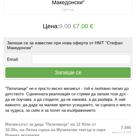
Македонски"
Център
Цена:
9.00 €
7.00 €
Запиши се за известие при нова оферта от НМТ "Стефан
Македонски"
Email:
Запиши се
"Патиланци" не е просто весел мюзикъл - той е любовно писмо до
детството. Сценичната реализация се стреми да запази този дух -
да не поучава, а да споделя; да не наказва, а да разбира. А най-
важното: да даде на малкия зрител усещането, че сцената е място
за чудеса, за смях и за полет на въображението.
Мюзикълът за деца "Патиланци" на 12 Юли от
7.00
€
10:30ч, на Лятна сцена на Музикален театър в парк
вместо 9.00€
Военна академия