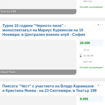
Център
Онлайн резервация
Театър 199
Турне 10 години "Черното пиле" -
моноспектакъл на Мариус Куркински на 10
Ноември, в Централен военен клуб - София
20.00€
10.11
31
:
56
:
49
Център
Онлайн резервация
Ажур Пико
Пиесата "Чест" с участието на Владо Карамазов
и Кристина Янева - на 23 Септември, в Театър 199
9.00€