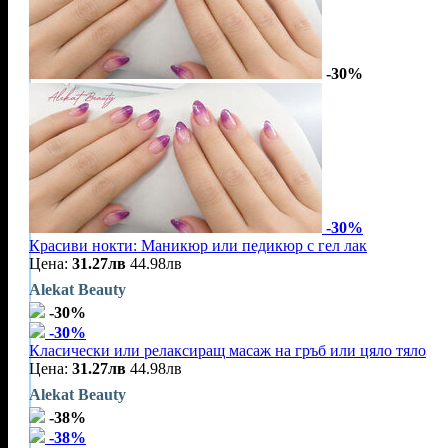
-30%
-30%
Красиви нокти: Маникюр или педикюр с гел лак
Цена:
31.27лв
44.98лв
Alekat Beauty
-30%
-30%
Класически или релаксиращ масаж на гръб или цяло тяло
Цена:
31.27лв
44.98лв
Alekat Beauty
-38%
-38%