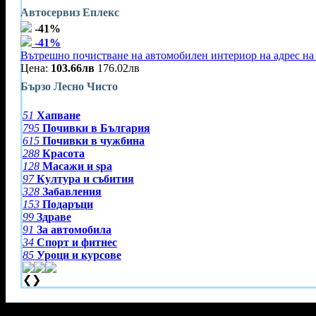
Автосервиз Еплекс
-41%
-41%
Вътрешно почистване на автомобилен интериор на адрес на 
Цена:
103.66лв
176.02лв
Бързо Лесно Чисто
51
Хапване
795
Почивки в България
615
Почивки в чужбина
288
Красота
128
Масажи и spa
97
Култура и събития
328
Забавления
153
Подаръци
99
Здраве
91
За автомобила
34
Спорт и фитнес
85
Уроци и курсове
❮
❯
Тази оферта вече е разграбена!