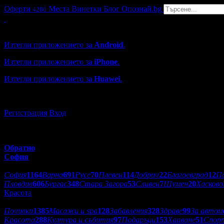
Оферти
Места
Винетки
Блог
Опознай.bg
4286
Grabo мобилна версия
Изтегли приложението за
Android
.
Изтегли приложението за
iPhone
.
Изтегли приложението за
Huawei
.
...или отвори
grabo.bg
Регистрация
Вход
Обратно
София
Избери друг град:
София
1164
Варна
691
Русе
70
Плевен
114
Добрич
22
Благоевград
12
П
Пловдив
606
Бургас
348
Стара Загора
53
Сливен
7
Шумен
20
Хасково
Красота
Категории оферти:
Почивки
1385
Масажи и spa
128
Забавления
328
Здраве
99
За автом
Красота
288
Култура и събития
97
Подаръци
153
Хапване
51
Спор