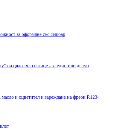
можност за оформяне със сешоар
" на цяло тяло и лице - за един или двама
 масло и оцветител и зареждане на фреон R1234
иклет