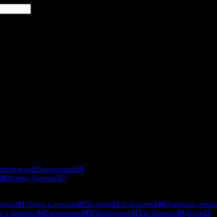
азарджик
22
Асеновград
19
20
Велико Търново
37
обила
91
Уроци и курсове
85
За дома
23
За децата
140
Домашни люби
т и фитнес
34
Екстремни
105
Пазаруване
113
За бизнеса
40
Други
12