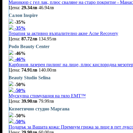
Маникюр с гел лак, плюс сваляне на старо покритие - Мана
Цена:
29.34лв
46.94лв
Салон Inspire
-35%
-35%
Терапия за активно възпалително акне Acne Recovery
Цена:
87.72лв
134.95лв
Podo Beauty Center
-46%
-46%
Карбонов лазерен пилинг на лице, плюс кислородна мезоте
Цена:
74.91лв
140.00лв
Beauty Studio Selina
-50%
-50%
Mускулна стимулация на тяло EMT™
Цена:
39.90лв
79.99лв
Козметично студио Маргана
-50%
-50%
Подарък за Вашата кожа: Премиум грижа за лице в пет лукс
Цена:
29.90лв
60.00лв