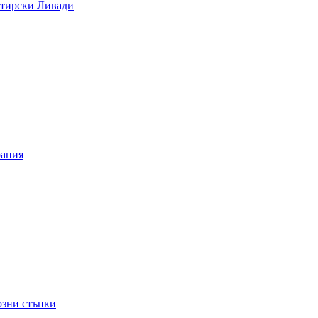
стирски Ливади
рапия
озни стъпки