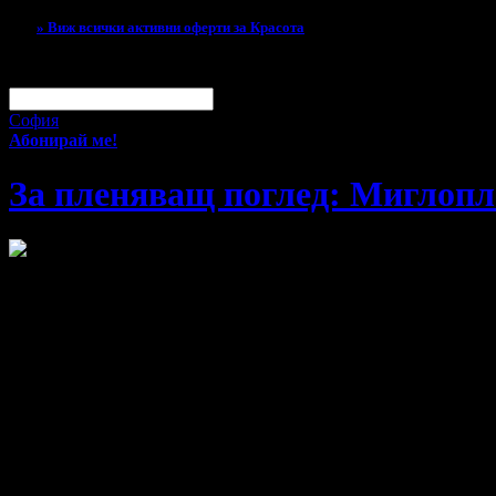
» Виж всички активни оферти за Красота
За малко изпусна тази оферта!
Абонирай се по e-mail, за да н
Твоят e-mail:
Оферти за град:
София
Абонирай ме!
За пленяващ поглед: Миглопла