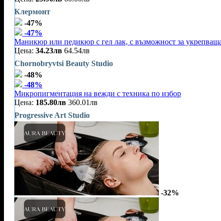
Клермонт
-47%
-47%
Маникюр или педикюр с гел лак, с възможност за укрепваща
Цена:
34.23лв
64.54лв
Chornobryvtsi Beauty Studio
-48%
-48%
Микропигментация на вежди с техника по избор
Цена:
185.80лв
360.01лв
Progressive Art Studio
-32%