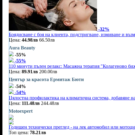
-32%
Боядисване с боя на клиента, подстригване, измиване и въз
Цена:
44.98лв
66.50лв
Aura Beauty
-55%
-55%
110 минути пълен релакс: Масажна терапия "Колагеново бижу
Цена:
89.91лв
200.00лв
Център за красота Ермитаж Бюти
-54%
-54%
Цялостна профилактика на климатична система, добавяне на
Цена:
111.48лв
244.48лв
Motoexpert
Годишен технически преглед - на лек автомобил или мотоц
Топ цена:
78.21лв