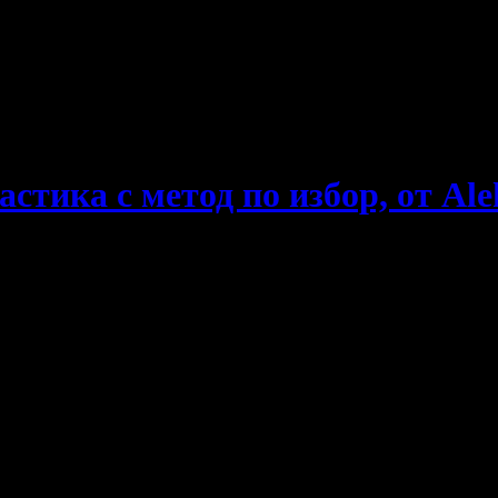
е пропускаш новите оферти!
стика с метод по избор, от Ale