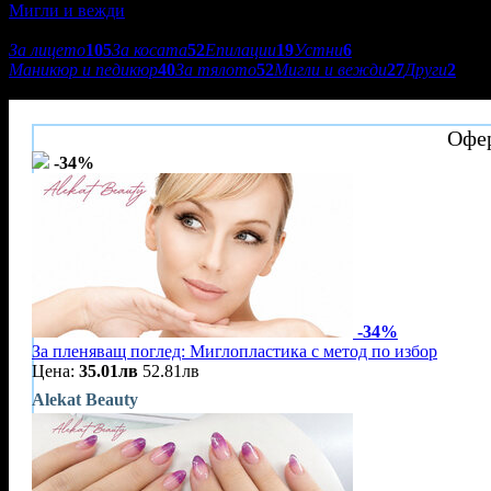
Мигли и вежди
Подкатегории:
За лицето
105
За косата
52
Епилации
19
Устни
6
Маникюр и педикюр
40
За тялото
52
Мигли и вежди
27
Други
2
Alekat Beauty
Офер
-34%
-34%
За пленяващ поглед: Миглопластика с метод по избор
Цена:
35.01лв
52.81лв
Alekat Beauty