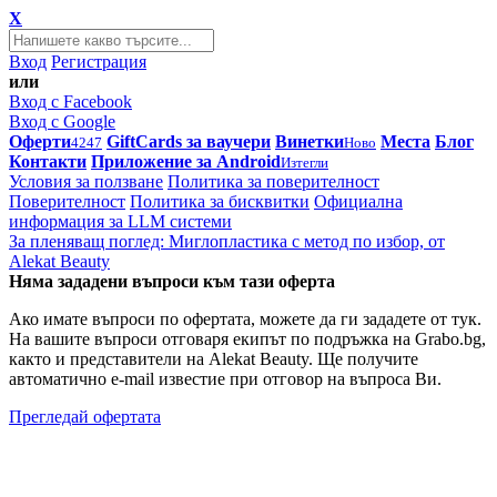
X
Вход
Регистрация
или
Вход с Facebook
Вход с Google
Оферти
GiftCards за ваучери
Винетки
Места
Блог
4247
Ново
Контакти
Приложение за Android
Изтегли
Условия за ползване
Политика за поверителност
Поверителност
Политика за бисквитки
Официална
информация за LLM системи
За пленяващ поглед: Миглопластика с метод по избор, от
Alekat Beauty
Няма зададени въпроси към тази оферта
Ако имате въпроси по офертата, можете да ги зададете от тук.
На вашите въпроси отговаря екипът по подръжка на Grabo.bg,
както и представители на Alekat Beauty. Ще получите
автоматично e-mail известие при отговор на въпроса Ви.
Прегледай офертата