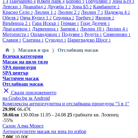
1
Панчарево
Южен парк
Борово
Горубляне
Зона Б19
4
4
4
3
3
3
Левски
Дианабад
Дружба 1
Зона Б5
Камбаните
3
2
2
2
2
Красно Село
Люлин 1
Люлин 2
Люлин 7
Надежда 4
2
2
2
2
2
Обеля
Овча Купел 1
Сердика
Требич
Яворов
2
2
2
2
2
Връбница 2
Гара Искър
Герман
Гоце Делчев
1
1
1
1
Драгалевци
Дървеница
Заимов
Люлин 10
Люлин 4
1
1
1
1
1
Мотописта
Орландовци
Подуяне
Редута
Симеоново
1
1
1
1
1
Славия
Слатина
Суходол
Цариградско Шосе
1
1
1
1
Масажи и spa
Отслабващ масаж
❯
❯
Всички категории
Масаж на цяло тяло
SPA процедури
SPA център
Частичен масаж
Отслабващ масаж
Свали приложението
на Grabo.bg за Android
Комплексна антицелулитна и отслабваща процедура "5 в 1"
29.99€
66.47€
58.66лв
130.00лв
11.05
- 24.08
25
грабнати
кв. Лозенец
-55%
Салон Алма Морел
Антицелулитен масаж на зона по избор
7.00€
10.00€