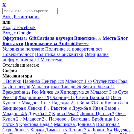
X
Вход
Регистрация
или
Вход с Facebook
Вход с Google
Оферти
GiftCards за ваучери
Винетки
Места
Блог
4242
Ново
Контакти
Приложение за Android
Изтегли
Условия за ползване
Политика за поверителност
Поверителност
Политика за бисквитки
Официална
информация за LLM системи
Отслабващ масаж
София
Масажи и spa
«
Всички
Наблизо
Център
Младост 1
Студентски Град
223
39
Лозенец
Манастирски Ливади
Белите Брези
34
30
28
22
Враждебна
Гео Милев
Хиподрума
Младост 3
Суха
22
20
20
18
Река
Хладилника
Оборище
Света Троица
Овча
16
15
14
14
Купел
Младост 1а
Надежда 2
Зона Б18
Люлин 8
13
12
11
10
10
Банишора
Левски Г
Бъкстон
Дружба
Иван Вазов
9
9
8
8
8
Младост 4
Дружба 2
Крива Река
Люлин Център
Овча
8
7
7
7
Купел 2
Младост 2
Павлово
Витоша
Връбница 1
7
6
6
5
5
Изток
Кръстова Вада
Малинова Долина
Полигона
5
5
5
5
Стрелбище
Хаджи Димитър
Люлин 3
Люлин 6
Надежда
5
5
4
4