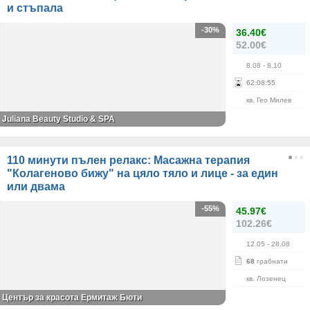
и стъпала
-30%
36.40€
52.00€
8.08
- 8.10
62
:
08
:
55
кв. Гео Милев
Juliana Beauty Studio & SPA
110 минути пълен релакс: Масажна терапия
"Колагеново бижу" на цяло тяло и лице - за един
или двама
-55%
45.97€
102.26€
12.05
- 28.08
68
грабнати
кв. Лозенец
Център за красота Ермитаж Бюти