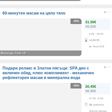
60-минутен масаж на цяло тяло
-30%
31.50€
45.00€
6.08
- 18.09
14
:
08
:
55
кв. Зона Б19
Massage Zone 19
Подари релакс в Златни пясъци: SPA ден с
включен обяд, плюс комплимент - механичен
рефлекторен масаж и минерална вода
-50%
20.45€
40.90€
27.06
- 8.09
16
грабнати
Златни пясъци