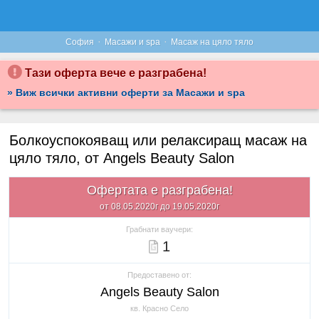
·
·
София
Масажи и spa
Масаж на цяло тяло
Тази оферта вече е разграбена!
» Виж всички активни оферти за Масажи и spa
Болкоуспокояващ или релаксиращ масаж на
цяло тяло, от Angels Beauty Salon
Офертата е разграбена!
от 08.05.2020г до 19.05.2020г
Грабнати ваучери:
1
Предоставено от:
Angels Beauty Salon
кв. Красно Село