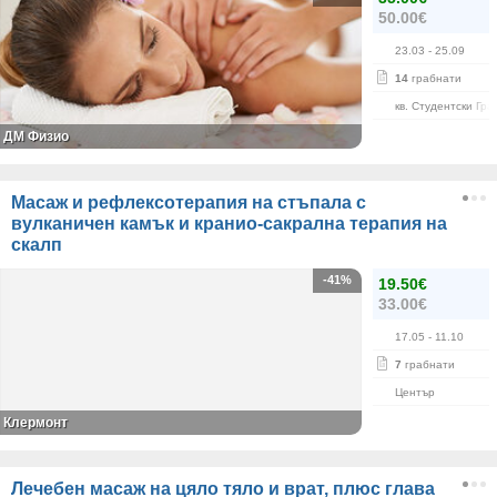
50.00€
23.03
- 25.09
14
грабнати
кв. Студентски Гра
ДМ Физио
Масаж и рефлексотерапия на стъпала с
вулканичен камък и кранио-сакрална терапия на
скалп
-41%
19.50€
33.00€
17.05
- 11.10
7
грабнати
Център
Клермонт
Лечебен масаж на цяло тяло и врат, плюс глава