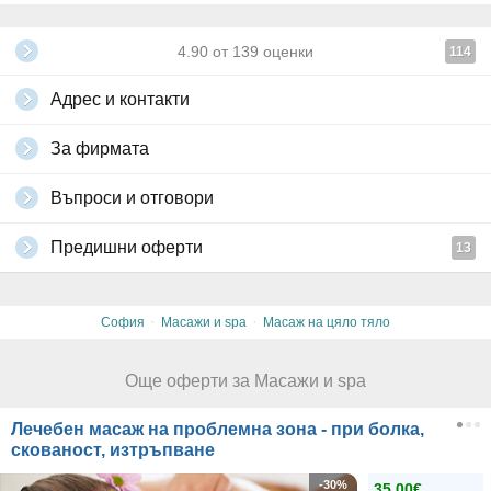
4.90
от
139
оценки
114
Адрес и контакти
За фирмата
Въпроси и отговори
Предишни оферти
13
·
·
София
Масажи и spa
Масаж на цяло тяло
Още оферти за Масажи и spa
Лечебен масаж на проблемна зона - при болка,
скованост, изтръпване
-30%
35.00€