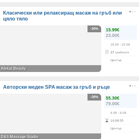
Класически или релаксиращ масаж на гръб или
цяло тяло
-30%
15.99€
23.00€
18.05
- 25.09
17
грабнати
Център
Alekat Beauty
Авторски меден SPA масаж за гръб и ръце
-30%
55.30€
79.00€
6.08
- 6.09
14
:
08
:
55
Център
D&S Massage Studio