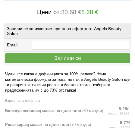
Цени от:
30.68 €
8.28 €
Запиши се за известие при нова оферта от Angels Beauty
Salon
Email:
Запиши се
Чудиш се каква е дефиницията за 100% релакс? Няма
математическа формула за това, но пък в
Angels Beauty Salon
ще
ти разкрият истинския релакс и блаженството - избери от
предложенията им с до 73% отстъпка!
Варианти на офертата:
8.28
€
Болкоуспокояващ масаж на цяло тяло
(60 минути)
вместо 30.68€
9.77
€
Релаксиращ масаж на цяло тяло
(70 минути)
вместо 33.23€