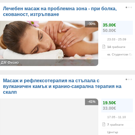
Лечебен масаж на проблемна зона - при болка,
скованост, изтръпване
-30%
35.00€
50.00€
23.03
- 25.09
14
грабнати
кв. Студентски Гра
ДМ Физио
Масаж и рефлексотерапия на стъпала с
вулканичен камък и кранио-сакрална терапия на
скалп
-41%
19.50€
33.00€
17.05
- 11.10
7
грабнати
Център