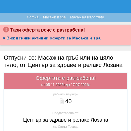
·
·
София
Масажи и spa
Масаж на цяло тяло
Тази оферта вече е разграбена!
» Виж всички активни оферти за Масажи и spa
Отпусни се: Масаж на гръб или на цяло
тяло, от Център за здраве и релакс Лозана
Офертата е разграбена!
от 05.11.2025г до 17.07.2026г
Грабнати ваучери:
40
Предоставено от:
Център за здраве и релакс Лозана
кв. Света Троица