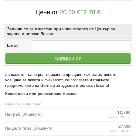
Цени от:
20.00 €
12.78 €
Запиши се за известие при нова оферта от Център за
здраве и релакс Лозана
Email:
Запиши се
За вашето пълно релаксиране и връщане към естественото
усещане за лекота и гъвкавост, се поглезете и грабнете
предложението на
Център за здраве и релакс Лозана!
Класически или релаксиращ масаж:
Варианти на офертата:
12.78
€
На гръб
(30 минути)
вместо 20.00€
27.60
€
На цяло тяло
(60 минути)
вместо 40.00€