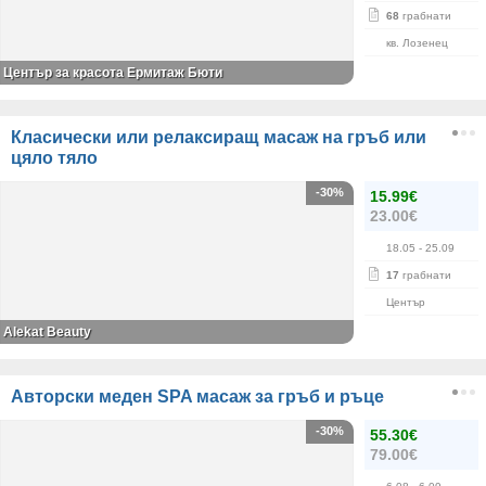
68
грабнати
кв. Лозенец
Център за красота Ермитаж Бюти
Класически или релаксиращ масаж на гръб или
цяло тяло
-30%
15.99€
23.00€
18.05
- 25.09
17
грабнати
Център
Alekat Beauty
Авторски меден SPA масаж за гръб и ръце
-30%
55.30€
79.00€