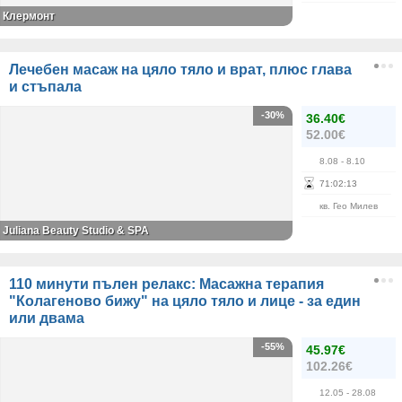
Клермонт
Лечебен масаж на цяло тяло и врат, плюс глава
и стъпала
-30%
36.40€
52.00€
8.08
- 8.10
71
:
02
:
13
кв. Гео Милев
Juliana Beauty Studio & SPA
110 минути пълен релакс: Масажна терапия
"Колагеново бижу" на цяло тяло и лице - за един
или двама
-55%
45.97€
102.26€
12.05
- 28.08