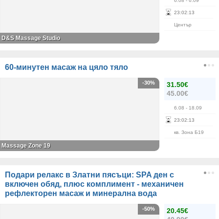
6.08
- 6.09
23
:
02
:
13
Център
D&S Massage Studio
60-минутен масаж на цяло тяло
-30%
31.50€
45.00€
6.08
- 18.09
23
:
02
:
13
кв. Зона Б19
Massage Zone 19
Подари релакс в Златни пясъци: SPA ден с
включен обяд, плюс комплимент - механичен
рефлекторен масаж и минерална вода
-50%
20.45€