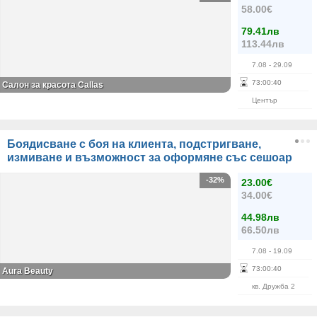
58.00€
79.41лв
113.44лв
7.08
- 29.09
73
:
00
:
39
Салон за красота Callas
Център
Боядисване с боя на клиента, подстригване,
измиване и възможност за оформяне със сешоар
-32%
23.00€
34.00€
44.98лв
66.50лв
7.08
- 19.09
73
:
00
:
39
Aura Beauty
кв. Дружба 2