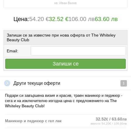
кв. Иван Вазов
Цена:
54.20 €
32.52 €
106.00 лв
63.60 лв
Запиши се за известие при нова оферта от The Whiteley
Beauty Club
Email:
Запиши се
Други текущи оферти
1
Подари си завършена визия и красив, траен маникюр и педикюр -
сега и на изключително изгодна цена с предложението на
The
Whiteley Beauty Club
!
32.52
/ 63.60
€
лв
Маникюр и педикюр с гел лак
вместо 54.20€ / 106.00лв