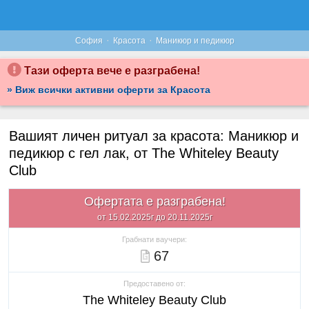
·
·
София
Красота
Маникюр и педикюр
Тази оферта вече е разграбена!
» Виж всички активни оферти за Красота
Вашият личен ритуал за красота: Маникюр и
педикюр с гел лак, от The Whiteley Beauty
Club
Офертата е разграбена!
от 15.02.2025г до 20.11.2025г
Грабнати ваучери:
67
Предоставено от:
The Whiteley Beauty Club