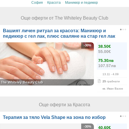
·
·
София
Красота
Маникюр и педикюр
Още оферти от The Whiteley Beauty Club
Вашият личен ритуал за красота: Маникюр и
педикюр с гел лак, плюс сваляне на стар гел лак
-30%
38.50€
55.00€
75.30лв
107.57лв
13.11
- 4.09
25
грабнати
The Whiteley Beauty Club
кв. Иван Вазов
Още оферти за Красота
Терапия за тяло Vela Shape на зона по избор
-30%
40.60€