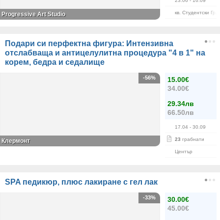
23.06
- 16.09
кв. Студентски Гра
Progressive Art Studio
Подари си перфектна фигура: Интензивна
отслабваща и антицелулитна процедура "4 в 1" на
корем, бедра и седалище
-56%
15.00€
34.00€
29.34лв
66.50лв
17.04
- 30.09
23
грабнати
Клермонт
Център
SPA педикюр, плюс лакиране с гел лак
-33%
30.00€
45.00€