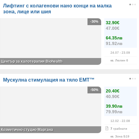
Лифтинг с колагенови нано конци на малка
зона, лице или шия
-30%
32.90€
47.00€
64.35лв
91.92лв
24.07
- 23.09
кв. Люлин 6
Център за халотерапия Biohealth
Mускулна стимулация на тяло EMT™
-50%
20.40€
40.90€
39.90лв
79.99лв
12.02
- 22.08
7
грабнати
Козметично студио Маргана
кв. Зона Б19