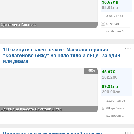
58.67лв
88.01лв
4.08
- 12.09
01
:
00
:
39
Цветелина Боянова
кв. Люлин 8
110 минути пълен релакс: Масажна терапия
"Колагеново бижу" на цяло тяло и лице - за един
или двама
-55%
45.97€
102.26€
89.91лв
200.00лв
12.05
- 28.08
68
грабнати
Център за красота Ермитаж Бюти
кв. Лозенец