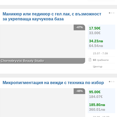
Маникюр или педикюр с гел лак, с възможност
за укрепваща каучукова база
-47%
17.50€
33.00€
34.23лв
64.54лв
15.07
- 7.09
60
грабнати
Chornobryvtsi Beauty Studio
Център
Микропигментация на вежди с техника по избор
-48%
95.00€
184.07€
185.80лв
360.01лв