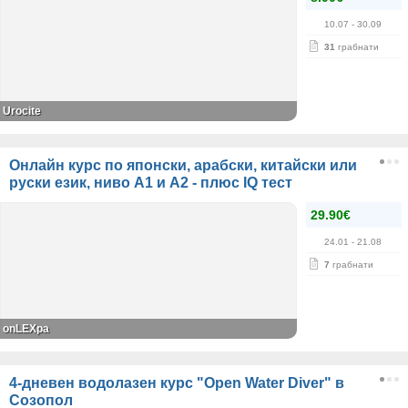
10.07
- 30.09
31
грабнати
Urocite
Онлайн курс по японски, арабски, китайски или
руски език, ниво А1 и А2 - плюс IQ тест
29.90€
24.01
- 21.08
7
грабнати
onLEXpa
4-дневен водолазен курс "Open Water Diver" в
Созопол