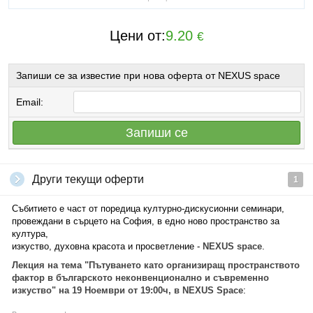
Цени от:
9.20
€
Запиши се за известие при нова оферта от NEXUS space
Email:
Запиши се
Други текущи оферти
1
Събитието е част от поредица културно-дискусионни семинари,
провеждани в сърцето на София, в едно ново пространство за
култура,
изкуство, духовна красота и просветление -
NEXUS space
.
Лекция на тема "Пътуването като организиращ пространството
фактор в българското неконвенционално и съвременно
изкуство" на 19 Ноември от 19:00ч, в NEXUS Space
: