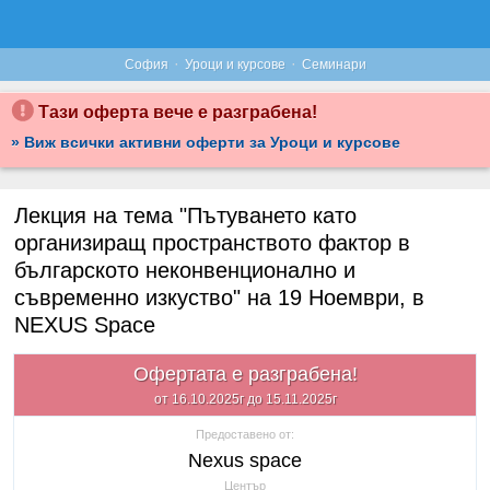
·
·
София
Уроци и курсове
Семинари
Тази оферта вече е разграбена!
» Виж всички активни оферти за Уроци и курсове
Лекция на тема "Пътуването като
организиращ пространството фактор в
българското неконвенционално и
съвременно изкуство" на 19 Ноември, в
NEXUS Space
Офертата е разграбена!
от 16.10.2025г до 15.11.2025г
Предоставено от:
Nexus space
Център