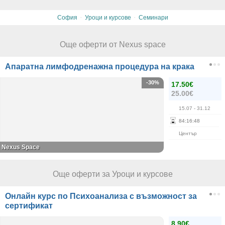
·
·
София
Уроци и курсове
Семинари
Още оферти от Nexus space
Апаратна лимфодренажна процедура на крака
-30%
17.50€
25.00€
15.07
- 31.12
84
:
16
:
48
Център
Nexus Space
Още оферти за Уроци и курсове
Онлайн курс по Психоанализа с възможност за
сертификат
8.90€