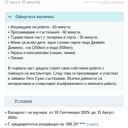
(2 часа и 30 минути)
плати сега
51.13€ / 100.00лв
Офертата включва
• Изграждане на роботи - 60 минути;
• Програмиране и състезания - 60 минути;
• Тържествена част с почерпка и торта - 30 минути;
• Меню за всяко дете: едно голямо парче пица Джимбо
Доминос, сок (250мл) и вода (500мл);
• Украса и консумативи (чашки, чинии);
• Покани.
В първата част децата строят свои собствени роботи с
помощта на инструктори. След това ги програмират и участват
в забавно Лего Сумо състезание. Всички дейности са
интерактивни и стимулират въображението и екипната работа.
Условия
Валидност на ваучера:
от 18 Септември 2025г до 31 Август
2026г.
С предварителна резервация на:
088 20* ****
(скрит)
.