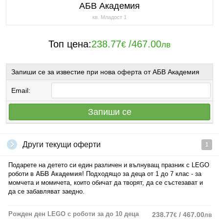
АБВ Академия
кв. Младост 1
Топ цена:
238.77
/
467.00
€
лв
Запиши се за известие при нова оферта от АБВ Академия
Email:
Запиши се
Други текущи оферти
1
Подарете на детето си един различен и вълнуващ празник с LEGO
роботи в
АБВ Академия
! Подходящо за деца от 1 до 7 клас - за
момчета и момичета, които обичат да творят, да се състезават и
да се забавляват заедно.
Рожден ден LEGO с роботи за до 10 деца
238.77
/ 467.00
€
лв