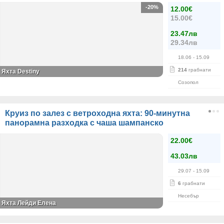
-20%
12.00€
15.00€
23.47лв
29.34лв
18.06
- 15.09
214
грабнати
Яхта Destiny
Созопол
Круиз по залез с ветроходна яхта: 90-минутна
панорамна разходка с чаша шампанско
22.00€
43.03лв
29.07
- 15.09
6
грабнати
Несебър
Яхта Лейди Елена