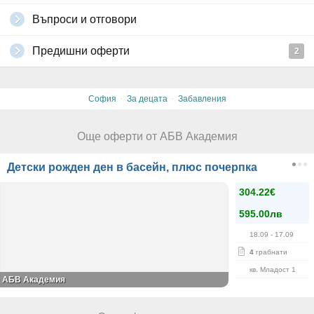
Въпроси и отговори
Предишни оферти
2
·
·
София
За децата
Забавления
Още оферти от АБВ Академия
Детски рожден ден в басейн, плюс почерпка
304.22€
595.00лв
18.09
- 17.09
4
грабнати
кв. Младост 1
АБВ Академия