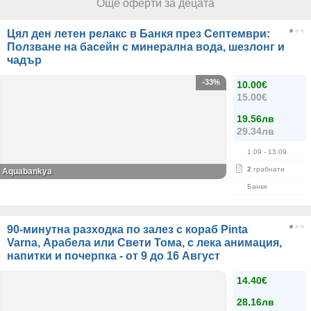
Още оферти за децата
Цял ден летен релакс в Банкя през Септември:
Ползване на басейн с минерална вода, шезлонг и
чадър
-33%
10.00€
15.00€
19.56лв
29.34лв
1.09
- 13.09
2
грабнати
Aquabankya
Банкя
90-минутна разходка по залез с кораб Pinta
Varna, Арабела или Свети Тома, с лека анимация,
напитки и почерпка - от 9 до 16 Август
14.40€
28.16лв