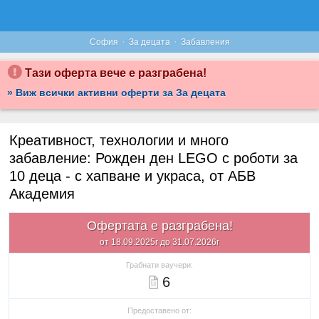
·
·
София
За децата
Забавления
Тази оферта вече е разграбена!
» Виж всички активни оферти за За децата
Креативност, технологии и много
забавление: Рожден ден LEGO с роботи за
10 деца - с хапване и украса, от АБВ
Академия
Офертата е разграбена!
от 18.09.2025г до 31.07.2026г
Грабнати ваучери:
6
Предоставено от: