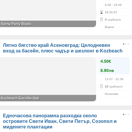
9.08
- 16.08
16
:
31
:
07
9
грабнати
Varna Party Boats
Варна
Лятно бягство край Асеновград: Целодневен
вход за басейн, плюс чадър и шезлонг в Kozbeach
4.50€
8.80лв
13.07
- 31.08
10
грабнати
Козаново
Kozbeach Басейн-бар
Едночасова панорамна разходка около
островите Свети Иван, Свети Петър, Созопол и
мидените плантации