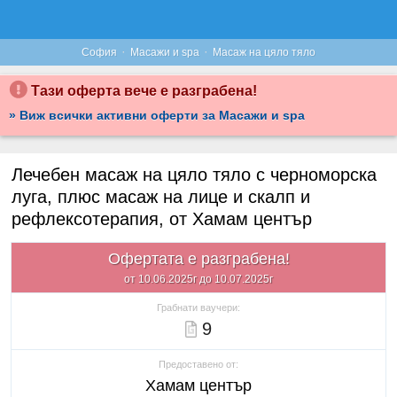
·
·
София
Масажи и spa
Масаж на цяло тяло
Тази оферта вече е разграбена!
» Виж всички активни оферти за Масажи и spa
Лечебен масаж на цяло тяло с черноморска
луга, плюс масаж на лице и скалп и
рефлексотерапия, от Хамам център
Офертата е разграбена!
от 10.06.2025г до 10.07.2025г
Грабнати ваучери:
9
Предоставено от:
Хамам център