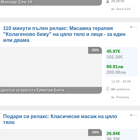
28
:
28
:
59
Massage Zone 19
кв. Зона Б19
110 минути пълен релакс: Масажна терапия
"Колагеново бижу" на цяло тяло и лице - за един
или двама
-55%
45.97€
102.26€
89.91лв
200.00лв
12.05
- 28.08
68
грабнати
Център за красота Ермитаж Бюти
кв. Лозенец
Подари си релакс: Класически масаж на цяло
тяло
-30%
26.84€
38.35€