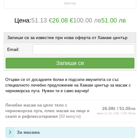
Център
Цена:
51.13 €
26.08 €
100.00 лв
51.00 лв
Запиши се за известие при нова оферта от Хамам център
Email:
Запиши се
Отърви се от досадните болки и подсили имунитета си със
специалното лечебно предложение на
Хамам център
за масаж с
черноморска луга. Нужен ти е само ваучер!
Лечебен масаж на цяло тяло с
26.08
/ 51.00
€
лв
черноморска луга, плюс масаж на лице и
вместо 51.13€ / 100.00лв
скалп и рефлексотерапия
(50 минути)
За масажа