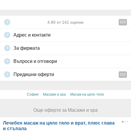
4.80
от
141
оценки
115
Адрес и контакти
За фирмата
Въпроси и отговори
Предишни оферти
112
·
·
София
Масажи и spa
Масаж на цяло тяло
Още оферти за Масажи и spa
Лечебен масаж на цяло тяло и врат, плюс глава
и стъпала