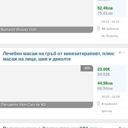
52.49лв
75.01лв
29.11
- 10.10
42
грабнати
Namaste Beauty Gold
кв. Лозенец
Лечебен масаж на гръб от кинезитерапевт, плюс
масаж на лице, шия и деколте
-32%
23.00€
34.02€
44.98лв
66.54лв
30.05
- 18.09
8
грабнати
Thérapiste-Skin Care by ND
Център