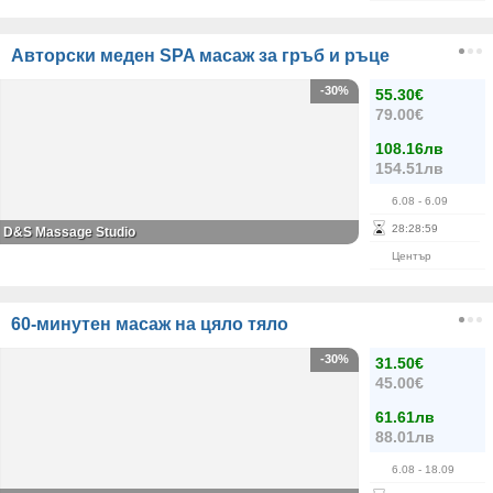
Авторски меден SPA масаж за гръб и ръце
-30%
55.30€
79.00€
108.16лв
154.51лв
6.08
- 6.09
28
:
28
:
59
D&S Massage Studio
Център
60-минутен масаж на цяло тяло
-30%
31.50€
45.00€
61.61лв
88.01лв
6.08
- 18.09