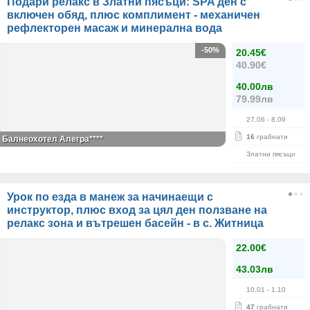
Подари релакс в Златни пясъци: SPA ден с
включен обяд, плюс комплимент - механичен
рефлекторен масаж и минерална вода
-50%
20.45€
40.90€
40.00лв
79.99лв
27.06
- 8.09
16
грабнати
Балнеохотел Алегра****
Златни пясъци
Урок по езда в манеж за начинаещи с
инструктор, плюс вход за цял ден ползване на
релакс зона и вътрешен басейн - в с. Житница
22.00€
43.03лв
10.01
- 1.10
47
грабнати