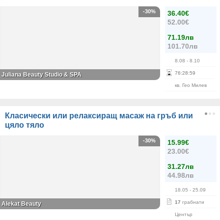
-30%
36.40€
52.00€
71.19лв
101.70лв
8.08
- 8.10
76
:
28
:
59
Juliana Beauty Studio & SPA
кв. Гео Милев
Класически или релаксиращ масаж на гръб или
цяло тяло
-30%
15.99€
23.00€
31.27лв
44.98лв
18.05
- 25.09
17
грабнати
Alekat Beauty
Център