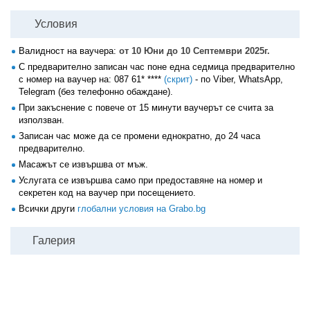
Условия
Валидност на ваучера:
от 10 Юни до 10 Септември 2025г.
С предварително записан час поне една седмица предварително
с номер на ваучер на:
087 61* ****
(скрит)
- по Viber, WhatsApp,
Telegram (без телефонно обаждане).
При закъснение с повече от 15 минути ваучерът се счита за
използван.
Записан час може да се промени еднократно, до 24 часа
предварително.
Масажът се извършва от мъж.
Услугата се извършва само при предоставяне на номер и
секретен код на ваучер при посещението.
Всички други
глобални условия на Grabo.bg
Галерия