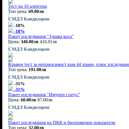
Тест на 10 алергена
Топ цена:
69.00лв
СМДЛ Кандиларов
-18%
-18%
Пакет изследвания "Здрава коса"
Цена:
340.00лв
416.01лв
СМДЛ Кандиларов
Кръвен тест за непоносимост към 44 храни, плюс изследване 
Топ цена:
191.08лв
СМДЛ Кандиларов
-31%
-31%
Пакет изследвания "Имунен статус"
Цена:
60.00лв
87.00лв
СМДЛ Кандиларов
Пакет изследвания на ПКК и биохимични показатели
Топ цена:
32.00лв