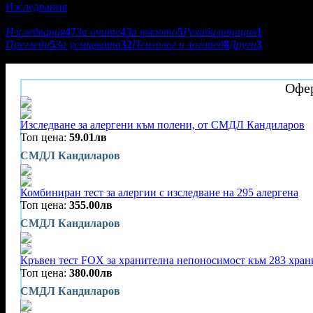
Изследвания
Подкатегории:
Изследвания
47
За очите
4
За тялото
5
Рехабилитация
1
Прегледи
5
За усмивката
32
Психолог и логопед
8
Други
3
СМДЛ Кандиларов
Офер
Изследване за алергени към полени, от СМДЛ Кандиларов
Топ цена:
59.01лв
СМДЛ Кандиларов
Комбиниран тест за алергии с изследване на 295 алергена
Топ цена:
355.00лв
СМДЛ Кандиларов
Кръвен тест FOX за хранителна непоносимост към 283 храни,
Топ цена:
380.00лв
СМДЛ Кандиларов