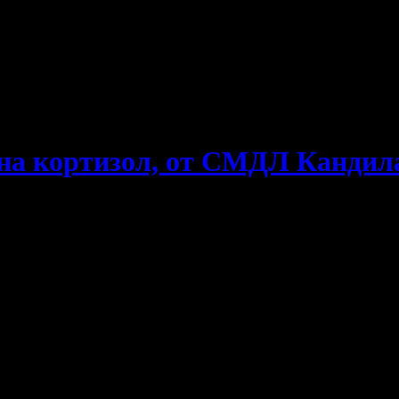
е пропускаш новите оферти!
 на кортизол, от СМДЛ Кандил