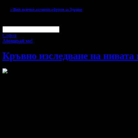
Тази оферта вече е разграбена!
» Виж всички активни оферти за Здраве
За малко изпусна тази оферта!
Абонирай се по e-mail, за да н
Твоят e-mail:
Оферти за град:
София
Абонирай ме!
Кръвно изследване на нивата