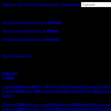
Оферти
Места
Винетки
Блог
Опознай.bg
4289
Grabo мобилна версия
Изтегли приложението за
Android
.
Изтегли приложението за
iPhone
.
Изтегли приложението за
Huawei
.
...или отвори
grabo.bg
Регистрация
Вход
Обратно
София
Избери друг град:
София
1164
Варна
692
Русе
70
Плевен
114
Добрич
22
Благоевград
12
П
Пловдив
606
Бургас
348
Стара Загора
53
Сливен
7
Шумен
20
Хасково
Здраве
Категории оферти:
Почивки
1386
Масажи и spa
128
Забавления
328
Здраве
99
За автом
Красота
288
Култура и събития
98
Подаръци
153
Хапване
51
Спор