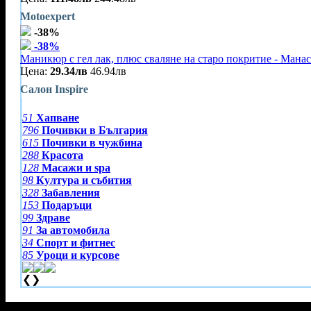
Motoexpert
-38%
-38%
Маникюр с гел лак, плюс сваляне на старо покритие - Мана
Цена:
29.34лв
46.94лв
Салон Inspire
51
Хапване
796
Почивки в България
615
Почивки в чужбина
288
Красота
128
Масажи и spa
98
Култура и събития
328
Забавления
153
Подаръци
99
Здраве
91
За автомобила
34
Спорт и фитнес
85
Уроци и курсове
❮
❯