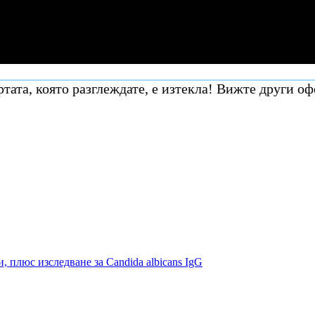
тата, която разглеждате, е изтекла! Вижте други оф
 плюс изследване за Candida albicans IgG