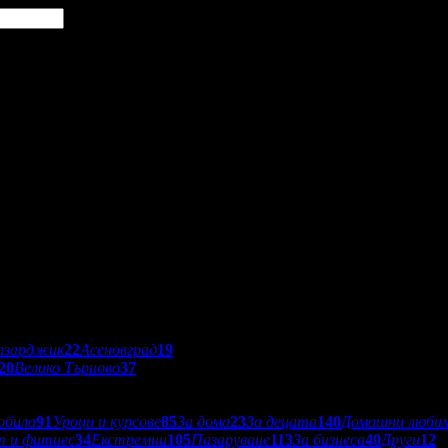
азарджик
22
Асеновград
19
20
Велико Търново
37
обила
91
Уроци и курсове
85
За дома
23
За децата
140
Домашни люби
т и фитнес
34
Екстремни
105
Пазаруване
113
За бизнеса
40
Други
12