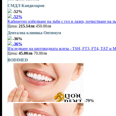
СМДЛ Кандиларов
-52%
-52%
Kабинетно избелване на зъби с гел и лазер, почистване на зъ
Цена:
215.14лв
450.00лв
Дентална клиника Оптимум
-36%
-36%
Изследване на щитовидната жлеза - TSH, FT3, FT4, ТАТ и 
Цена:
45.00лв
70.00лв
BODIMED
-79%