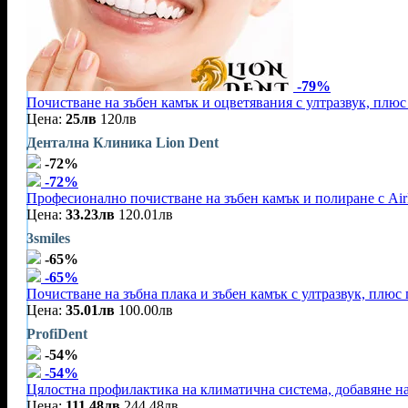
-79%
Почистване на зъбен камък и оцветявания с ултразвук, плюс
Цена:
25лв
120лв
Дентална Клиника Lion Dent
-72%
-72%
Професионално почистване на зъбен камък и полиране с Air
Цена:
33.23лв
120.01лв
3smiles
-65%
-65%
Почистване на зъбна плака и зъбен камък с ултразвук, плюс
Цена:
35.01лв
100.00лв
ProfiDent
-54%
-54%
Цялостна профилактика на климатична система, добавяне на
Цена:
111.48лв
244.48лв