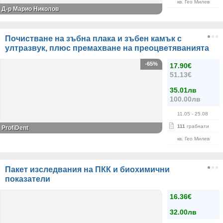
кв. Гео Милев
Д-р Марио Николов
Почистване на зъбна плака и зъбен камък с
ултразвук, плюс премахване на преоцветяванията
-65%
17.90€
51.13€
35.01лв
100.00лв
11.05
- 25.08
111
грабнати
ProfiDent
кв. Гео Милев
Пакет изследвания на ПКК и биохимични
показатели
16.36€
32.00лв