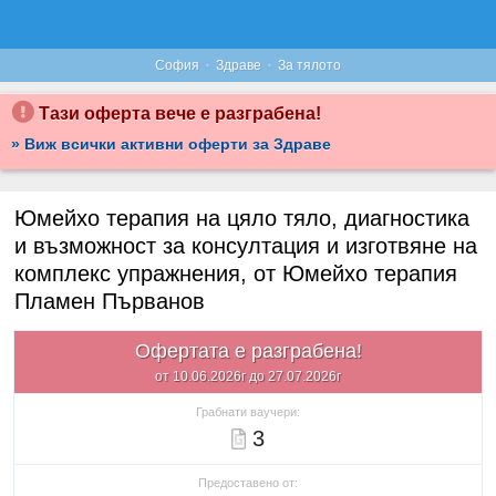
·
·
София
Здраве
За тялото
Тази оферта вече е разграбена!
» Виж всички активни оферти за Здраве
Юмейхо терапия на цяло тяло, диагностика
и възможност за консултация и изготвяне на
комплекс упражнения, от Юмейхо терапия
Пламен Първанов
Офертата е разграбена!
от 10.06.2026г до 27.07.2026г
Грабнати ваучери:
3
Предоставено от: