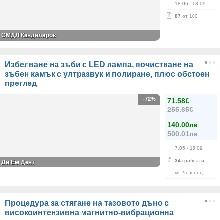
18.06
- 18.09
87
от 100
СМДЛ Кандиларов
Избелване на зъби с LED лампа, почистване на
зъбен камък с ултразвук и полиране, плюс обстоен
преглед
-72%
71.58€
255.65€
140.00лв
500.01лв
7.05
- 15.09
34
грабнати
Ди Ем Дент
кв. Лозенец
Процедура за стягане на тазовото дъно с
високоинтензивна магнитно-вибрационна