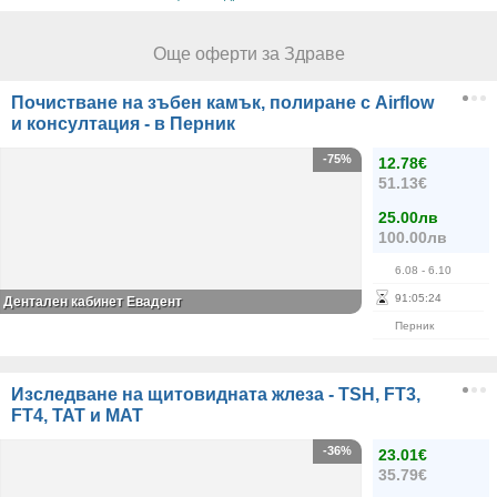
Още оферти за Здраве
Почистване на зъбен камък, полиране с Airflow
и консултация - в Перник
-75%
12.78€
51.13€
25.00лв
100.00лв
6.08
- 6.10
91
:
05
:
24
Дентален кабинет Евадент
Перник
Изследване на щитовидната жлеза - TSH, FT3,
FT4, ТАТ и МАТ
-36%
23.01€
35.79€