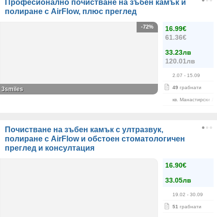
Професионално почистване на зъбен камък и
полиране с AirFlow, плюс преглед
-72%
16.99€
61.36€
33.23лв
120.01лв
2.07
- 15.09
49
грабнати
3smiles
кв. Манастирски Л
Почистване на зъбен камък с ултразвук,
полиране с AirFlow и обстоен стоматологичен
преглед и консултация
16.90€
33.05лв
19.02
- 30.09
51
грабнати