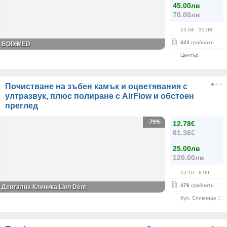
45.00лв
70.00лв
15.04
- 31.08
322
грабнати
BODIMED
Център
Почистване на зъбен камък и оцветявания с
ултразвук, плюс полиране с AirFlow и обстоен
преглед
-79%
12.78€
61.36€
25.00лв
120.00лв
15.10
- 8.09
478
грабнати
Дентална Клиника Lion Dent
бул. Сливница 215