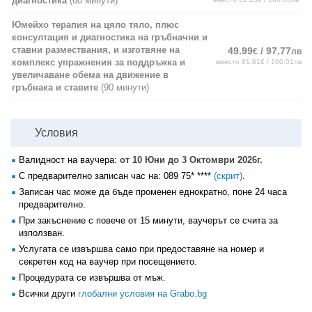
диагностика
(60 минути)
Юмейхо терапия на цяло тяло, плюс
консултация и диагностика на гръбначни и
ставни размествания, и изготвяне на
49.99
/ 97.77
€
лв
комплекс упражнения за поддръжка и
вместо 81.81€ / 160.01лв
увеличаване обема на движение в
гръбнака и ставите
(90 минути)
Условия
Валидност на ваучера:
от 10 Юни до 3 Октомври 2026г.
С предварително записан час на:
089 75* ****
(скрит)
.
Записан час може да бъде променен еднократно, поне 24 часа
предварително.
При закъснение с повече от 15 минути, ваучерът се счита за
използван.
Услугата се извършва само при предоставяне на номер и
секретен код на ваучер при посещението.
Процедурата се извършва от мъж.
Всички други
глобални условия на Grabo.bg