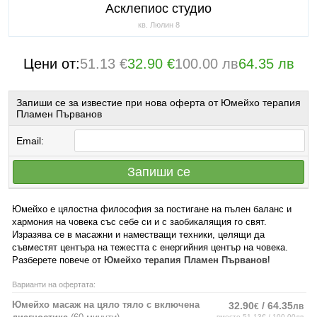
Асклепиос студио
кв. Люлин 8
Цени от:
51.13 €
32.90 €
100.00 лв
64.35 лв
Запиши се за известие при нова оферта от Юмейхо терапия
Пламен Първанов
Email:
Запиши се
Юмейхо е цялостна философия за постигане на пълен баланс и
хармония на човека със себе си и с заобикалящия го свят.
Изразява се в масажни и наместващи техники, целящи да
съвместят центъра на тежестта с енергийния център на човека.
Разберете повече от
Юмейхо терапия Пламен Първанов
!
Варианти на офертата:
Юмейхо масаж на цяло тяло с включена
32.90
/ 64.35
€
лв
вместо 51.13€ / 100.00лв