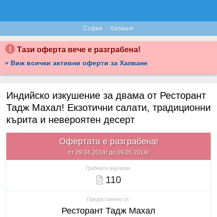
·
София
Хапване
Тази оферта вече е разграбена!
» Виж всички активни оферти за Хапване
Индийско изкушение за двама от Ресторант
Тадж Махал! Екзотични салати, традиционни
кърита и невероятен десерт
Офертата е разграбена!
от 29.04.2014г до 09.05.2014г
Грабнати ваучери:
110
Предоставено от:
Ресторант Тадж Махал