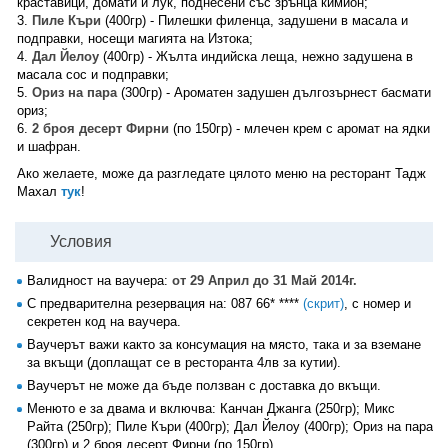
краставици, домати и лук, поднесени със зрънца кимион;
3.
Пиле Къри
(400гр) - Пилешки филенца, задушени в масала и
подправки, носещи магията на Изтока;
4.
Дал Йелоу
(400гр) - Жълта индийска леща, нежно задушена в
масала сос и подправки;
5.
Ориз на пара
(300гр) - Ароматен задушен дългозърнест басмати
ориз;
6.
2 броя десерт Фирни
(по 150гр) - млечен крем с аромат на ядки
и шафран.
Ако желаете, може да разгледате цялото меню на ресторант Тадж
Махал
тук
!
Условия
Валидност на ваучера:
от 29 Април до 31 Май 2014г.
С предварителна резервация на:
087 66* ****
(скрит)
, с номер и
секретен код на ваучера.
Ваучерът важи както за консумация на място, така и за вземане
за вкъщи (доплащат се в ресторанта 4лв за кутии).
Ваучерът не може да бъде ползван с доставка до вкъщи.
Менюто е за двама и включва: Канчан Джанга (250гр); Микс
Райта (250гр); Пиле Къри (400гр); Дал Йелоу (400гр); Ориз на пара
(300гр) и 2 броя десерт Фирни (по 150гр).