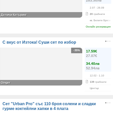
283.50лв
2.07
- 26.09
20
грабнати
Деличи Кетъринг
кв. Белите Брези
Онлайн резервация
С вкус от Изтока! Суши сет по избор
-35%
17.59€
27.07€
34.40лв
52.94лв
12.02
- 1.10
139
грабнати
Ginger
Център
Сет "Urban Pro" със 110 броя солени и сладки
гурме коктейлни хапки в 4 плата