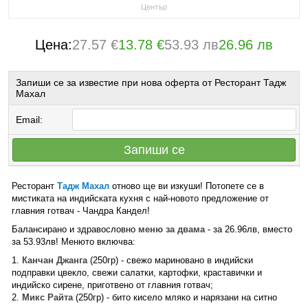
Център
Цена:
27.57 €
13.78 €
53.93 лв
26.96 лв
Запиши се за известие при нова оферта от Ресторант Тадж
Махал
Email:
Запиши се
Ресторант
Тадж Махал
отново ще ви изкуши! Потопете се в
мистиката на индийската кухня с най-новото предложение от
главния готвач - Чандра Кандел!
Балансирано и здравословно
меню за двама
- за 26.96лв, вместо
за 53.93лв! Менюто включва:
1.
Канчан Джанга
(250гр) - свежо мариновано в индийски
подправки цвекло, свежи салатки, картофки, краставички и
индийско сирене, приготвено от главния готвач;
2.
Микс Райта
(250гр) - бито кисело мляко и нарязани на ситно