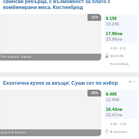
свински ребърца, с възможност за плато с
комбинирани меса, Костинброд
-31%
9.15€
13.24€
17.90лв
25.90лв
6.08
- 6.11
83
:
20
:
49
Ресторант Аракс
Костинброд
Екзотична кухня за вкъщи: Суши сет по избор
-30%
8.40€
12.00€
16.43лв
23.47лв
4.08
- 1.09
5
грабнати
Sushi Express