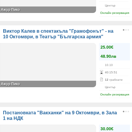
Център
Ажур Пико
Онлайн резервация
Виктор Калев в спектакъла "Грамофонът" - на
10 Октомври, в Театър "Българска армия"
25.00€
48.90лв
10.10
40
:
15
:
51
12
грабнати
Ажур Пико
Център
Онлайн резервация
Постановката "Вакханки" на 9 Октомври, в Зала
1 на НДК
30.00€