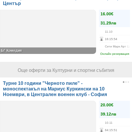
Център
16.00€
31.29лв
11.10
16
:
15
:
54
Сити Марк Арт Це
БГ Комедия
Онлайн резервация
Още оферти за Културни и спортни събития
Турне 10 години "Черното пиле" -
моноспектакъл на Мариус Куркински на 10
Ноември, в Централен военен клуб - София
20.00€
39.12лв
10.11
64
:
15
:
51