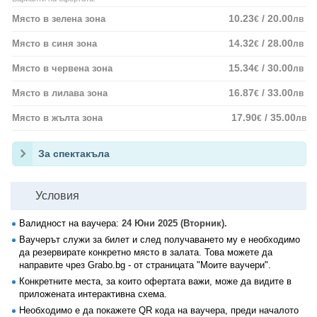
10.23
/ 20.00
Място в зелена зона
€
лв
14.32
/ 28.00
Място в синя зона
€
лв
15.34
/ 30.00
Място в червена зона
€
лв
16.87
/ 33.00
Място в лилава зона
€
лв
17.90
/ 35.00
Място в жълта зона
€
лв
За спектакъла
Условия
Валидност на ваучера:
24 Юни 2025 (Вторник).
Ваучерът служи за билет и след получаването му е необходимо
да резервирате конкретно място в залата. Това можете да
направите чрез Grabo.bg - от страницата "Моите ваучери".
Конкретните места, за които офертата важи, може да видите в
приложената интерактивна схема.
Необходимо е да покажете QR кода на ваучера, преди началото