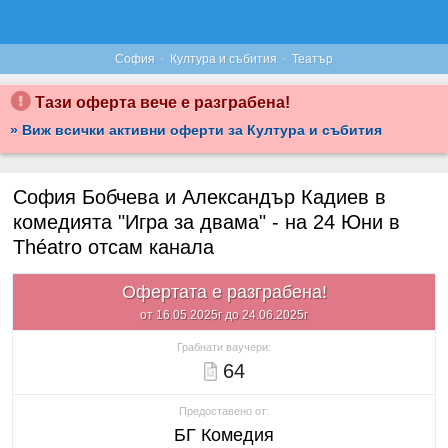
·
·
София
Култура и събития
Театър
Тази оферта вече е разграбена!
» Виж всички активни оферти за Култура и събития
София Бобчева и Александър Кадиев в
комедията "Игра за двама" - на 24 Юни в
Théatro отсам канала
Офертата е разграбена!
от 16.05.2025г до 24.06.2025г
Грабнати ваучери:
64
Предоставено от:
БГ Комедия