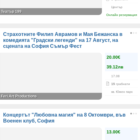
Център
Театър 199
Онлайн резервация
Страхотните Филип Аврамов и Мая Бежанска в
комедията "Градски легенди" на 17 Август, на
сцената на София Съмър Фест
20.00€
39.12лв
17.08
15
грабнати
кв. Южен парк
Feri Art Productions
Концертът "Любовна магия" на 8 Октомври, във
Военен клуб, София
13.00€