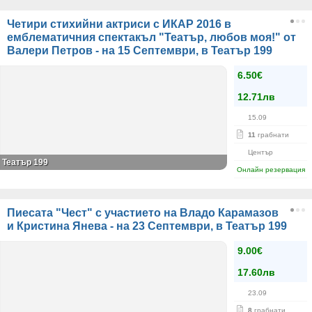
Четири стихийни актриси с ИКАР 2016 в
емблематичния спектакъл "Театър, любов моя!" от
Валери Петров - на 15 Септември, в Театър 199
6.50€
12.71лв
15.09
11
грабнати
Център
Театър 199
Онлайн резервация
Пиесата "Чест" с участието на Владо Карамазов
и Кристина Янева - на 23 Септември, в Театър 199
9.00€
17.60лв
23.09
8
грабнати