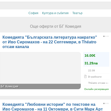
·
·
София
Култура и събития
Театър
Още оферти от БГ Комедия
Комедията "Българската литература накратко"
от Иво Сиромахов - на 22 Септември, в Théatro
отсам канала
16.00€
31.29лв
22.09
3
грабнати
Théatro отсам кан
БГ Комедия
Онлайн резервация
Комедията "Любовни истории" по текстове на
Иво Сиромахов - на 11 Октомври, в Сити Марк Арт