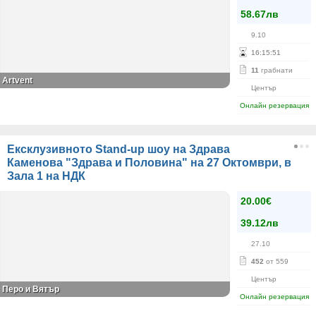
58.67лв
9.10
16
:
15
:
51
11
грабнати
Artvent
Център
Онлайн резервация
Ексклузивното Stand-up шоу на Здрава
Каменова "Здрава и Половина" на 27 Октомври, в
Зала 1 на НДК
20.00€
39.12лв
27.10
452
от 559
Център
Перо и Вятър
Онлайн резервация