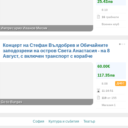
25.43лв
8.10
16
грабнати
Военен клуб
Импресарио Иванов Мюзик
Концерт на Стефан Вълдобрев и Обичайните
заподозрени на остров Света Анастасия - на 8
Август, с включен транспорт с корабче
60.00€
117.35лв
ДНЕС
8.08
11
:
16
:
51
119
от 155
Go to Burgas
Магазия 1
·
·
София
Култура и събития
Театър