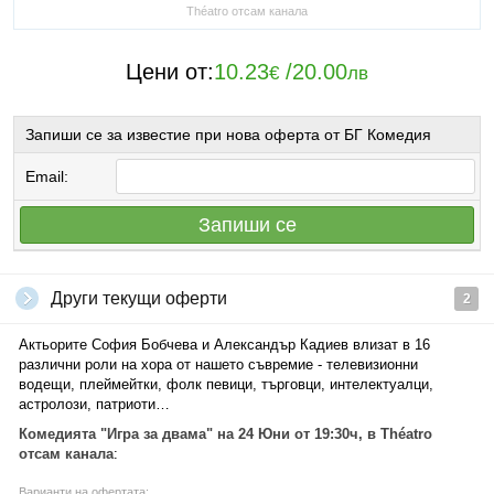
Théatro отсам канала
Цени от:
10.23
/
20.00
€
лв
Запиши се за известие при нова оферта от БГ Комедия
Email:
Запиши се
Други текущи оферти
2
Актьорите София Бобчева и Александър Кадиев влизат в 16
различни роли на хора от нашето съвремие - телевизионни
водещи, плеймейтки, фолк певици, търговци, интелектуалци,
астролози, патриоти…
Комедията "Игра за двама" на 24 Юни от 19:30ч, в Théatro
отсам канала
:
Варианти на офертата: