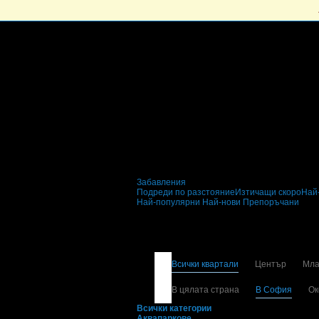
Забавления
Подреди по разстояние
Изтичащи скоро
Най
Най-популярни
Най-нови
Препоръчани
Забавления и развл
Всички квартали
Център
Мла
В цялата страна
В София
Ок
Всички категории
Аквапаркове