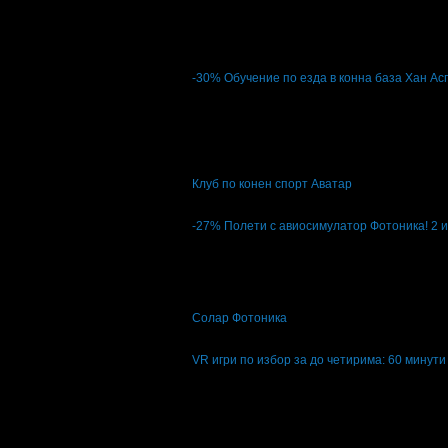
Всички оферти за дец
-30%
Обучение по езда в конна база Хан Асп
Цена:
35.00€
50.00€
68.45лв
97.79лв
13
Обучение по езда в конна база Хан Аспару
Клуб по конен спорт Аватар
кв. Славия
5
-27%
Полети с авиосимулатор Фотоника! 2 и
Цена:
29.99€
40.90€
58.66лв
79.99лв
Полети с авиосимулатор Фотоника! 2 или 
Солар Фотоника
Център
4.8
VR игри по избор за до четирима: 60 минути
Топ цена:
11.90€
23.27лв
07
:
43
:
45
VR игри по избор за до четирима: 60 мин