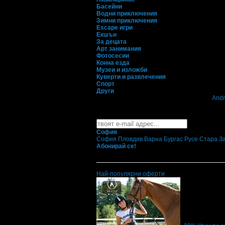
Басейни
Водни приключения
Зимни приключения
Escape игри
Екшън
За децата
Арт занимания
Фотосесии
Конна езда
Музеи и изложби
Куверти и развлечения
Спорт
Други
Свали безплатно Grabo приложение за
Andr
Най-горещите предложения 
Абонирайте се безплатно да получавате дне
София
София
Пловдив
Варна
Бургас
Русе
Стара З
Абонирай се!
Най-популярни оферти