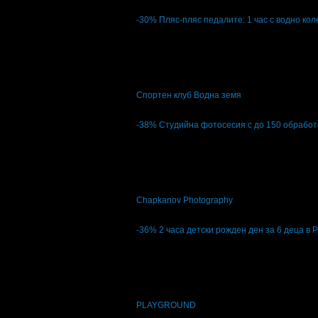
кв. Младост 1
5
-30%
Пляс-пляс педалите: 1 час с водно ко
Цена:
7.00€
10.00€
13.69лв
19.56лв
13
Пляс-пляс педалите: 1 час с водно колел
Спортен клуб Водна земя
кв. Панчарево
4.9
-38%
Студийна фотосесия с до 150 обработ
Цена:
79.90€
128.00€
156.27лв
250.35лв
13
Студийна фотосесия с до 150 обработени
Chapkanov Photography
кв. Борово
4.8
-36%
2 часа детски рожден ден за 6 деца в 
Цена:
89.00€
139.00€
174.07лв
271.86лв
5
2 часа детски рожден ден за 6 деца в Pla
PLAYGROUND
кв. Младост 1