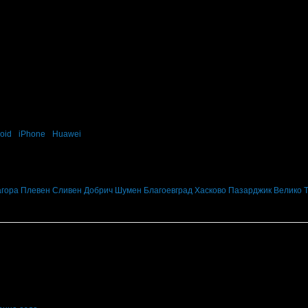
oid
·
iPhone
·
Huawei
за забавления и развлечения в твоята поща!
вните промоции по e-mail.
агора
Плевен
Сливен
Добрич
Шумен
Благоевград
Хасково
Пазарджик
Велико 