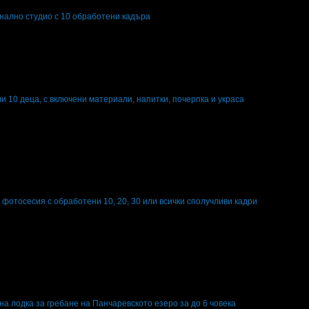
нално студио с 10 обработени кадъра
лно студио с 10 обработени кадъра
ли 10 деца, с включени материали, напитки, почерпка и украса
10 деца, с включени материали, напитки, почерпка и украса
отосесия с обработени 10, 20, 30 или всички сполучливи кадри
сесия с обработени 10, 20, 30 или всички сполучливи кадри
на лодка за гребане на Панчаревското езеро за до 6 човека