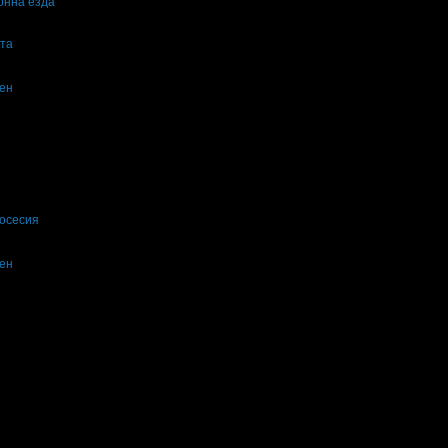
конна езда
ата
ден
осесия
ден