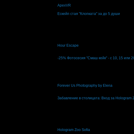
ApexVR
Център
Ескейп стая "Клопката" за до 5 души
Топ цена:
43.52€
85.12лв
61
Ескейп стая "Клопката" за до 5 души
Hour Escape
ул. Алабин 31
4.9
-25%
Фотосесия "Смаш кейк" - с 10, 15 или 
Цена:
67.50€
90.00€
132.02лв
176.02лв
Фотосесия "Смаш кейк" - с 10, 15 или 20
Forever Us Photography by Elena
кв. Дружба 2
5
Забавление в столицата: Вход за Hologram Z
Топ цена:
19.48€
38.10лв
79
:
43
:
45
1
Забавление в столицата: Вход за Hologra
Hologram Zoo Sofia