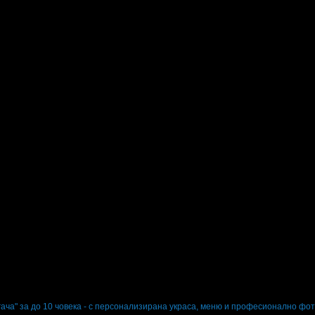
лодка за гребане на Панчаревското езеро за до 6 човека
пка
гача" за до 10 човека - с персонализирана украса, меню и професионално ф