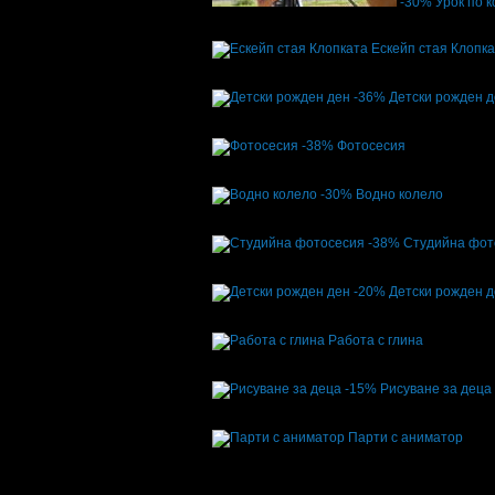
-30%
Урок по 
Цена:
35.00€
50.00€
68.45лв
97.79лв
Ескейп стая Клопк
Топ цена:
43.52€
85.12лв
-36%
Детски рожден 
Цена:
89.00€
139.00€
174.07лв
271.86лв
-38%
Фотосесия
Цена:
79.90€
128.00€
156.27лв
250.35лв
-30%
Водно колело
Цена:
7.00€
10.00€
13.69лв
19.56лв
-38%
Студийна фот
Цена:
50.62€
81.81€
99.00лв
160.01лв
-20%
Детски рожден 
Цена:
101.74€
127.31€
198.99лв
249.00лв
Работа с глина
Топ цена:
30.68€
60.00лв
-15%
Рисуване за деца
Цена:
16.15€
19.00€
31.59лв
37.16лв
Парти с аниматор
Топ цена:
97.00€
189.72лв