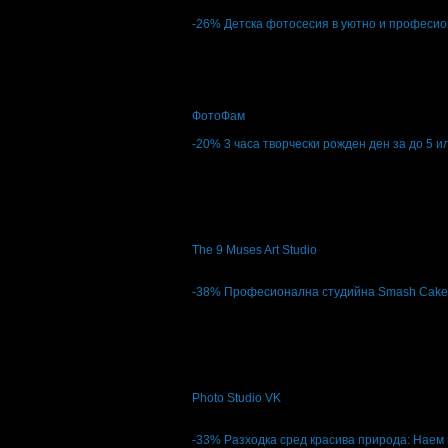
4.5
-26%
Детска фотосесия в уютно и професио
Цена:
89.00€
120.00€
174.07лв
234.70лв
Детска фотосесия в уютно и професиона
ФотоФам
кв. Витоша
-20%
3 часа творчески рожден ден за до 5 и
Цена:
101.74€
127.31€
198.99лв
249.00лв
1
3 часа творчески рожден ден за до 5 или 
The 9 Muses Art Studio
Център
5
-38%
Професионална студийна Smash Cake ф
Цена:
50.62€
81.81€
99.00лв
160.01лв
12
Професионална студийна Smash Cake фото
Photo Studio VK
кв. Младост 3
4.9
-33%
Разходка сред красива природа: Наем 