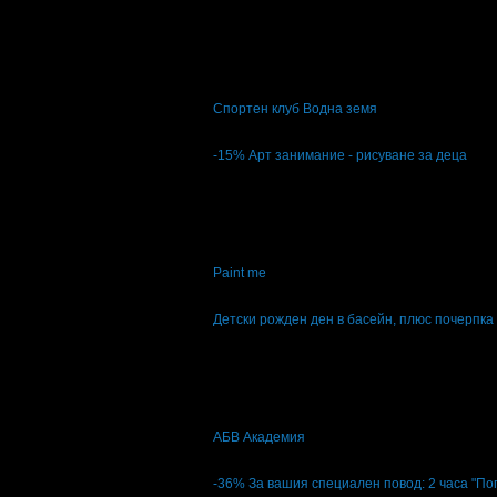
Цена:
10.00€
15.00€
19.56лв
29.34лв
6
Разходка сред красива природа: Наем на 
Спортен клуб Водна земя
кв. Панчарево
4.9
-15%
Арт занимание - рисуване за деца
Цена:
16.15€
19.00€
31.59лв
37.16лв
30
Арт занимание - рисуване за деца
Paint me
кв. Манастирски Лив..
4.6
Детски рожден ден в басейн, плюс почерпка
Топ цена:
304.22€
595.00лв
4
Детски рожден ден в басейн, плюс почер
АБВ Академия
кв. Младост 1
5
-36%
За вашия специален повод: 2 часа "По