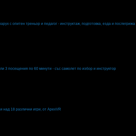
ата
арух с опитен треньор и педагог - инструктаж, подготовка, езда и послегрижа
х с опитен треньор и педагог - инструктаж, подготовка, езда и послегрижа за
ли 3 посещения по 60 минути - със самолет по избор и инструктор
3 посещения по 60 минути - със самолет по избор и инструктор
 и над 18 различни игри, от ApexVR
ути и над 18 различни игри, от ApexVR