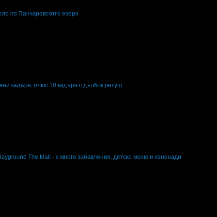
лело по Панчаревското езеро
о по Панчаревското езеро
ени кадъра, плюс 10 кадъра с дълбок ретуш
 кадъра, плюс 10 кадъра с дълбок ретуш
Playground The Mall - с много забавления, детско меню и изненади
yground The Mall - с много забавления, детско меню и изненади