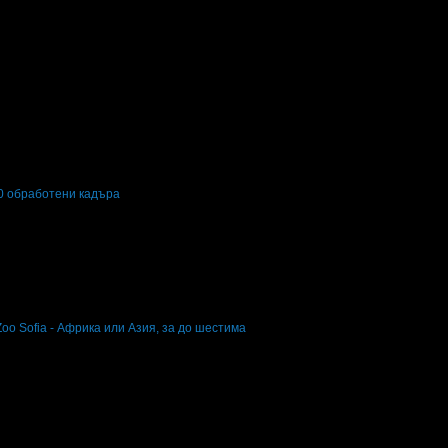
20 обработени кадъра
 обработени кадъра
oo Sofia - Африка или Азия, за до шестима
m Zoo Sofia - Африка или Азия, за до шестима