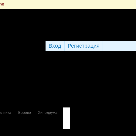
ти!
Вход
Регистрация
илника
Борово
Хиподрума
Дружба 2
Зона Б18
Камбаните