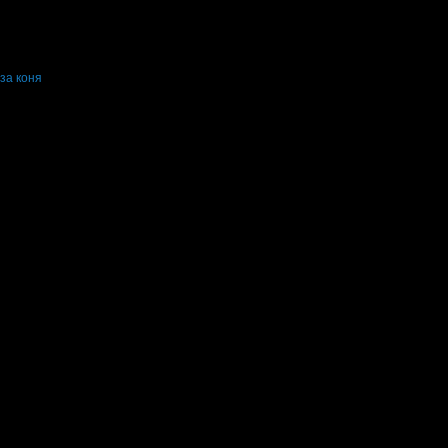
 за коня
 коня