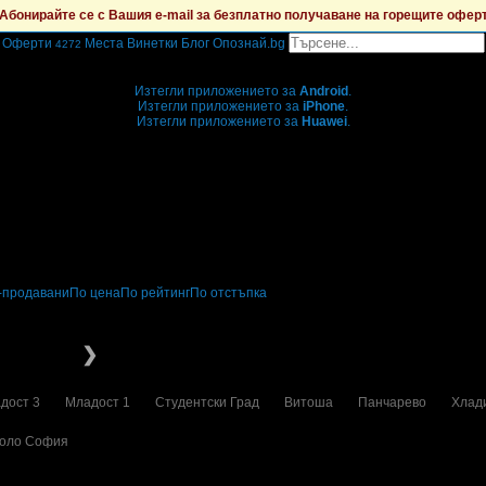
Абонирайте се с Вашия e-mail за безплатно получаване на горещите офер
Оферти
Места
Винетки
Блог
Опознай.bg
4272
Grabo мобилна версия
Изтегли приложението за
Android
.
Изтегли приложението за
iPhone
.
Изтегли приложението за
Huawei
.
...или отвори
grabo.bg
-продавани
По цена
По рейтинг
По отстъпка
ечения
За децата
❯
дост 3
Младост 1
Студентски Град
Витоша
Панчарево
Хлад
оло София