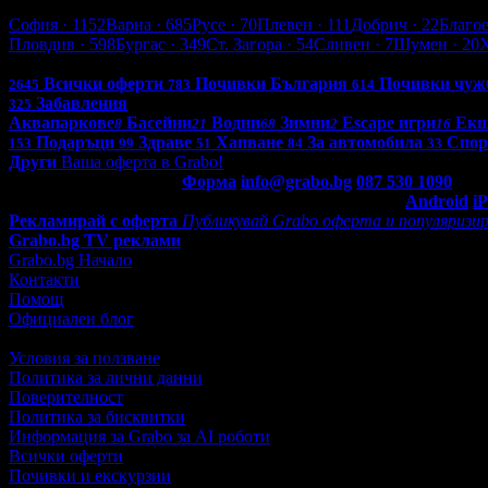
София
София
· 1152
Варна
· 685
Русе
· 70
Плевен
· 111
Добрич
· 22
Благо
Пловдив
· 598
Бургас
· 349
Ст. Загора
· 54
Сливен
· 7
Шумен
· 20
Всички оферти в България: 4247
Всички оферти
Почивки България
Почивки чуж
2645
783
614
Забавления
325
Аквапаркове
Басейни
Водни
Зимни
Escape игри
Ек
8
21
68
2
16
Подаръци
Здраве
Хапване
За автомобила
Спор
153
99
51
84
33
Други
Ваша оферта в Grabo!
Контакти с Grabo.bg:
Форма
info@grabo.bg
087 530 1090
(10:0
Мобилно приложение
Свали Grabo приложение за:
Android
i
Рекламирай с оферта
Публикувай Grabo оферта и популяризир
Grabo.bg TV реклами
Grabo.bg Начало
Контакти
Помощ
Официален блог
Условия за ползване
Политика за лични данни
Поверителност
Политика за бисквитки
Информация за Grabo за AI роботи
Всички оферти
Почивки и екскурзии