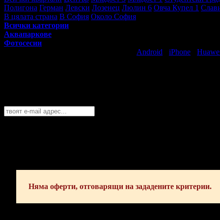
Полигона
Герман
Левски
Лозенец
Люлин 6
Овча Купел 1
Слав
В цялата страна
В София
Около София
Всички категории
Аквапаркове
Фотосесии
Свали безплатно Grabo приложение за
Android
·
iPhone
·
Huawe
Най-горещите предложения за забавлен
Абонирайте се безплатно да получавате дневните промоции по e
София
София
Пловдив
Варна
Бургас
Русе
Стара Загора
Плевен
Сливе
Абонирай се!
Няма оферти, отговарящи на зададените критерии.