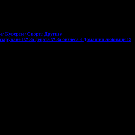
и
Куверти
Спорт
Други
7
4
1
19
азаруване
За децата
За бизнеса
Домашни любимци
137
37
4
12