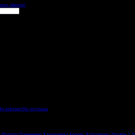
щите оферти!
По рейтинг
По отстъпка
ркове
д
Витоша
Панчарево
Хладилника
Борово
Хиподрума
Дружба 2
З