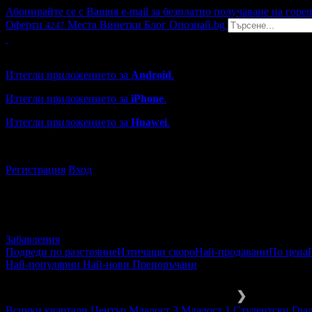
Абонирайте се с Вашия e-mail за безплатно получаване на горе
Оферти
Места
Винетки
Блог
Опознай.bg
4247
Grabo мобилна версия
Изтегли приложението за
Android
.
Изтегли приложението за
iPhone
.
Изтегли приложението за
Huawei
.
...или отвори
grabo.bg
Регистрация
Вход
Забавления
Подреди по разстояние
Изтичащи скоро
Най-продавани
По цена
Най-популярни
Най-нови
Препоръчани
Забавления и развлечения
Аквапа
❯
Всички квартали
Център
Младост 3
Младост 1
Студентски Гра