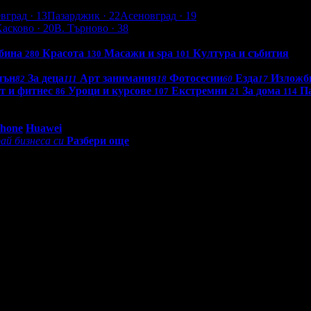
евград
· 13
Пазарджик
· 22
Асеновград
· 19
Хасково
· 20
В. Търново
· 38
бина
Красота
Масажи и spa
Култура и събития
280
130
101
шън
За деца
Арт занимания
Фотосесии
Езда
Изложб
82
111
18
60
17
т и фитнес
Уроци и курсове
Екстремни
За дома
П
86
107
21
114
0 - 18:30ч)
Phone
Huawei
ай бизнеса си
Разбери още