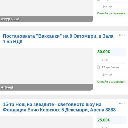
Център
Онлайн резервация
Ажур Пико
Постановката "Вакханки" на 9 Октомври, в Зала
1 на НДК
30.00€
9.10
15
грабнати
Център
Онлайн резервация
Artvent
15-та Нощ на звездите - световното шоу на
Фондация Енчо Керязов: 5 Декември, Арена 8888
25.00€