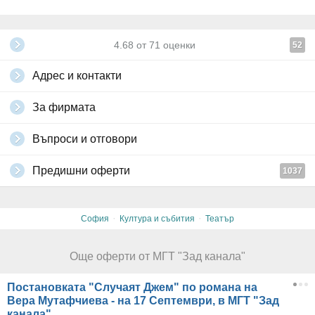
4.68
от
71
оценки
52
Адрес и контакти
За фирмата
Въпроси и отговори
Предишни оферти
1037
·
·
София
Култура и събития
Театър
Още оферти от МГТ "Зад канала"
Постановката "Случаят Джем" по романа на
Вера Мутафчиева - на 17 Септември, в МГТ "Зад
канала"