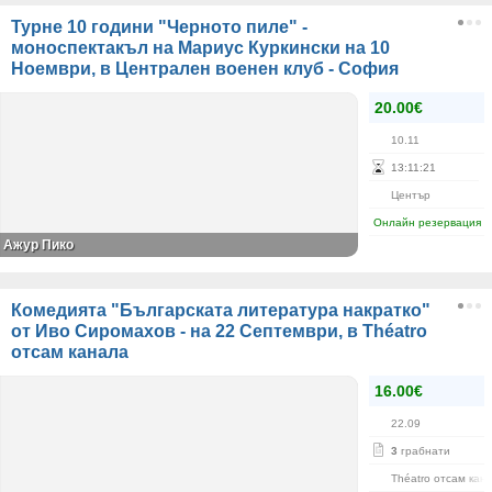
Турне 10 години "Черното пиле" -
моноспектакъл на Мариус Куркински на 10
Ноември, в Централен военен клуб - София
20.00€
10.11
13
:
11
:
21
Център
Онлайн резервация
Ажур Пико
Комедията "Българската литература накратко"
от Иво Сиромахов - на 22 Септември, в Théatro
отсам канала
16.00€
22.09
3
грабнати
Théatro отсам кан