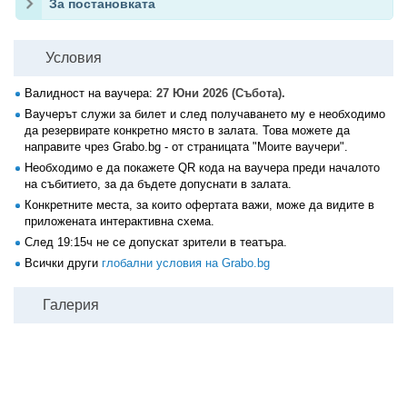
За постановката
Условия
Валидност на ваучера:
27 Юни 2026 (Събота).
Ваучерът служи за билет и след получаването му е необходимо
да резервирате конкретно място в залата. Това можете да
направите чрез Grabo.bg - от страницата "Моите ваучери".
Необходимо е да покажете QR кода на ваучера преди началото
на събитието, за да бъдете допуснати в залата.
Конкретните места, за които офертата важи, може да видите в
приложената интерактивна схема.
След 19:15ч не се допускат зрители в театъра.
Всички други
глобални условия на Grabo.bg
Галерия