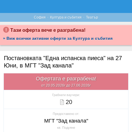
·
·
София
Култура и събития
Театър
Тази оферта вече е разграбена!
» Виж всички активни оферти за Култура и събития
Постановката "Една испанска пиеса" на 27
Юни, в МГТ "Зад канала"
Офертата е разграбена!
от 20.05.2026г до 27.06.2026г
Грабнати ваучери:
20
Предоставено от:
МГТ "Зад канала"
кв. Подуяне