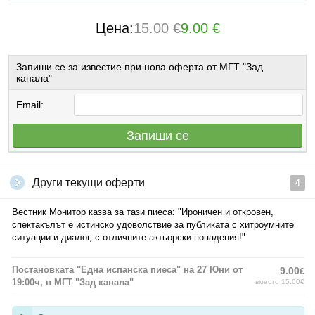
Цена:
15.00 €
9.00 €
Запиши се за известие при нова оферта от МГТ "Зад
канала"
Email:
Запиши се
Други текущи оферти
4
Вестник Монитор казва за тази пиеса: "Ироничен и откровен,
спектакълът е истинско удоволствие за публиката с хитроумните
ситуации и диалог, с отличните актьорски попадения!"
Постановката "Една испанска пиеса" на 27 Юни от
9.00
€
19:00ч, в МГТ "Зад канала"
вместо 15.00€