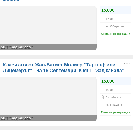
15.00€
17.09
кв. Оборище
Онлайн резервация
МГТ "Зад канала"
Класиката от Жан-Батист Молиер "Тартюф или
Лицемерът" - на 19 Септември, в МГТ "Зад канала"
15.00€
19.09
4
грабнати
кв. Подуяне
Онлайн резервация
МГТ "Зад канала"