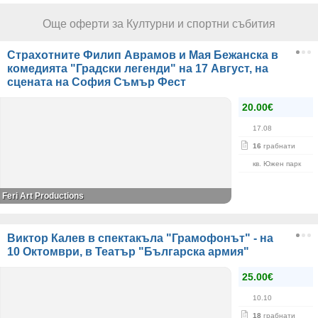
Още оферти за Културни и спортни събития
Страхотните Филип Аврамов и Мая Бежанска в
комедията "Градски легенди" на 17 Август, на
сцената на София Съмър Фест
20.00€
17.08
16
грабнати
кв. Южен парк
Feri Art Productions
Виктор Калев в спектакъла "Грамофонът" - на
10 Октомври, в Театър "Българска армия"
25.00€
10.10
18
грабнати