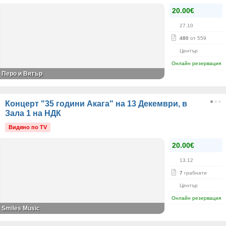
20.00€
27.10
480
от 559
Център
Онлайн резервация
Перо и Вятър
Концерт "35 години Акага" на 13 Декември, в
Зала 1 на НДК
Видяно по TV
20.00€
13.12
7
грабнати
Център
Онлайн резервация
Smiles Music