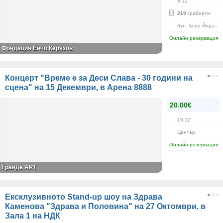
5.12
219
грабнати
бул. Асен Йордано
Онлайн резервация
Фондация Енчо Керязов
Концерт "Време е за Деси Слава - 30 години на
сцена" на 15 Декември, в Арена 8888
20.00€
15.12
Център
Онлайн резервация
Гранде АРТ
Ексклузивното Stand-up шоу на Здрава
Каменова "Здрава и Половина" на 27 Октомври, в
Зала 1 на НДК