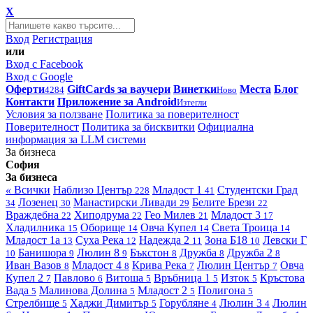
X
Вход
Регистрация
или
Вход с Facebook
Вход с Google
Оферти
GiftCards за ваучери
Винетки
Места
Блог
4284
Ново
Контакти
Приложение за Android
Изтегли
Условия за ползване
Политика за поверителност
Поверителност
Политика за бисквитки
Официална
информация за LLM системи
За бизнеса
София
За бизнеса
«
Всички
Наблизо
Център
Младост 1
Студентски Град
228
41
Лозенец
Манастирски Ливади
Белите Брези
34
30
29
22
Враждебна
Хиподрума
Гео Милев
Младост 3
22
22
21
17
Хладилника
Оборище
Овча Купел
Света Троица
15
14
14
14
Младост 1а
Суха Река
Надежда 2
Зона Б18
Левски Г
13
12
11
10
Банишора
Люлин 8
Бъкстон
Дружба
Дружба 2
10
9
9
8
8
8
Иван Вазов
Младост 4
Крива Река
Люлин Център
Овча
8
8
7
7
Купел 2
Павлово
Витоша
Връбница 1
Изток
Кръстова
7
6
5
5
5
Вада
Малинова Долина
Младост 2
Полигона
5
5
5
5
Стрелбище
Хаджи Димитър
Горубляне
Люлин 3
Люлин
5
5
4
4