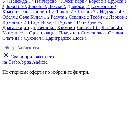
6
Надежда 1
Панчарево
Южен парк
Борово
Дружба 1
4
4
4
4
3
Зона Б19
Зона Б5
Левски
Дианабад
Камбаните
3
3
3
3
2
2
Красно Село
Люлин 1
Люлин 2
Люлин 7
Надежда 4
2
2
2
2
2
Обеля
Овча Купел 1
Редута
Сердика
Требич
Яворов
2
2
2
2
2
2
Връбница 2
Гара Искър
Герман
Гоце Делчев
1
1
1
1
Драгалевци
Дървеница
Заимов
Люлин 10
Люлин 4
1
1
1
1
1
Мотописта
Орландовци
Подуяне
Симеоново
Славия
1
1
1
1
1
Слатина
Суходол
Цариградско Шосе
1
1
1
За бизнеса
❯
Свали приложението
на Grabo.bg за Android
Не открихме оферти по избраните филтри.