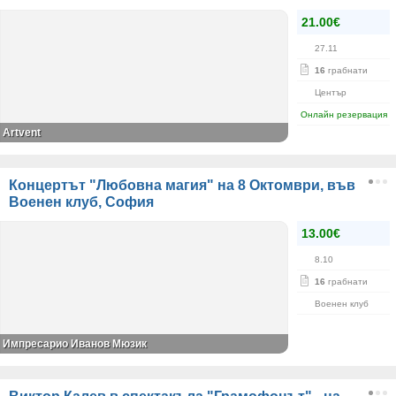
21.00€
27.11
16
грабнати
Център
Онлайн резервация
Artvent
Концертът "Любовна магия" на 8 Октомври, във
Военен клуб, София
13.00€
8.10
16
грабнати
Военен клуб
Импресарио Иванов Мюзик