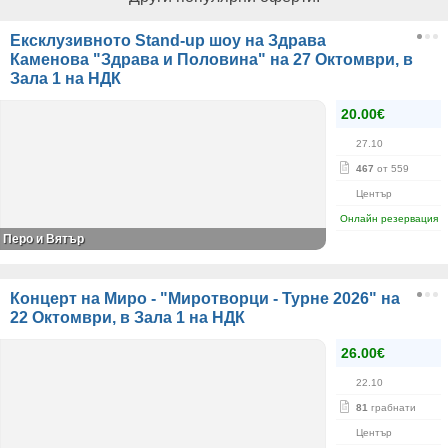
Ексклузивното Stand-up шоу на Здрава
Каменова "Здрава и Половина" на 27 Октомври, в
Зала 1 на НДК
20.00€
27.10
467
от 559
Център
Онлайн резервация
Перо и Вятър
Концерт на Миро - "Миротворци - Турне 2026" на
22 Октомври, в Зала 1 на НДК
26.00€
22.10
81
грабнати
Център