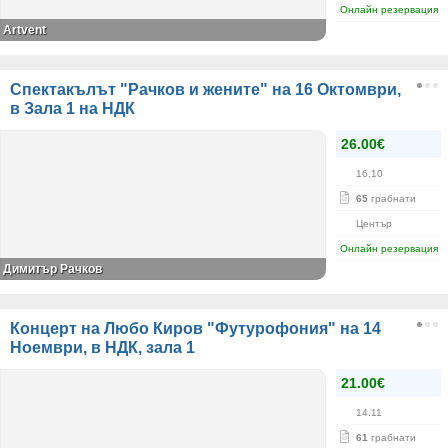
Онлайн резервация
Artvent
Спектакълът "Рачков и жените" на 16 Октомври,
в Зала 1 на НДК
26.00€
16.10
65
грабнати
Център
Онлайн резервация
Димитър Рачков
Концерт на Любо Киров "Футурофония" на 14
Ноември, в НДК, зала 1
21.00€
14.11
61
грабнати