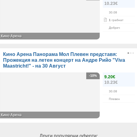
10.23€
30.08
1
грабнат
Добрич
Кино Арена
Кино Арена Панорама Мол Плевен представя:
Прожекция на летен концерт на Андре Рийо "Viva
Maastricht!" - на 30 Август
-10%
9.20€
10.23€
30.08
Плевен
Кино Арена
Други популярни оферти: