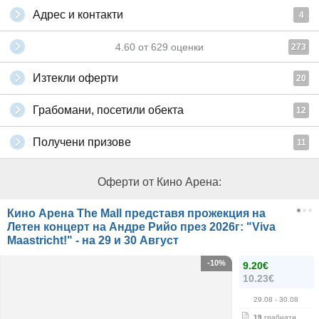
Адрес и контакти
4
4.60
от
629
оценки
273
Изтекли оферти
20
Грабомани, посетили обекта
12
Получени призове
11
Оферти от Кино Арена:
Кино Арена The Mall представя прожекция на
Летен концерт на Андре Рийо през 2026г: "Viva
Maastricht!" - на 29 и 30 Август
-10%
9.20€
10.23€
29.08
- 30.08
19
грабнати