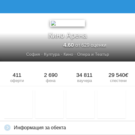
Кино Арена
4.60
от 629 оценки
София
·
Култура
·
Кино
·
Опера и Театър
411
2 690
34 811
29 540
€
оферти
фена
ваучера
спестени
Информация за обекта