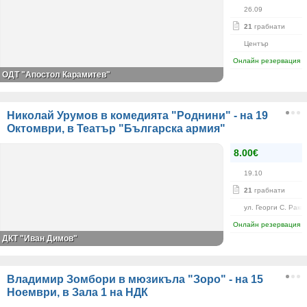
26.09
21
грабнати
Център
Онлайн резервация
ОДТ "Апостол Карамитев"
Николай Урумов в комедията "Роднини" - на 19
Октомври, в Театър "Българска армия"
8.00€
19.10
21
грабнати
ул. Георги С. Рако
Онлайн резервация
ДКТ "Иван Димов"
Владимир Зомбори в мюзикъла "Зоро" - на 15
Ноември, в Зала 1 на НДК