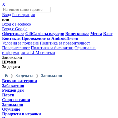
X
Вход
Регистрация
или
Вход с Facebook
Вход с Google
Оферти
GiftCards за ваучери
Винетки
Места
Блог
4258
Ново
Контакти
Приложение за Android
Изтегли
Условия за ползване
Политика за поверителност
Поверителност
Политика за бисквитки
Официална
информация за LLM системи
Занимални
Шумен
За децата
За децата
Занимални
❯
❯
Всички категории
Забавления
Рожден ден
Парти
Спорт и танци
Занимални
Обучение
Продукти и играчки