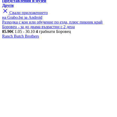
Представления и музеи
Други
Свали приложението
на Grabo.bg за Android
Разходка с кон или обучение по езда, плюс пикник край
Боровец - за до двама възрастни с 2 деца
85.90€
1.05
- 30.10
4
грабнати
Боровец
Ranch Butch Brothers