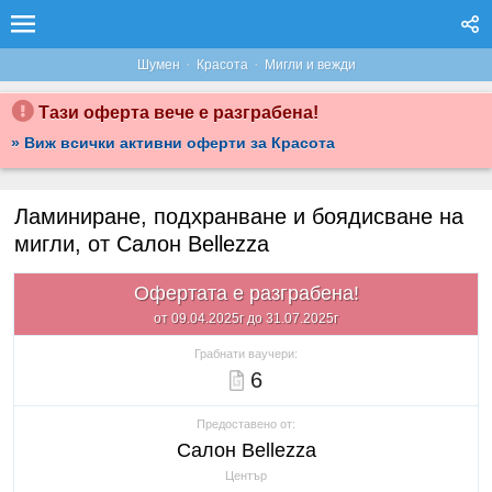
·
·
Шумен
Красота
Мигли и вежди
Тази оферта вече е разграбена!
» Виж всички активни оферти за Красота
Ламиниране, подхранване и боядисване на
мигли, от Салон Bellezza
Офертата е разграбена!
от 09.04.2025г до 31.07.2025г
Грабнати ваучери:
6
Предоставено от:
Салон Bellezza
Център