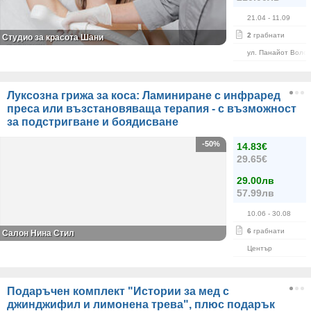
21.04
- 11.09
2
грабнати
Студио за красота Шани
ул. Панайот Волов
Луксозна грижа за коса: Ламиниране с инфраред
преса или възстановяваща терапия - с възможност
за подстригване и боядисване
-50%
14.83€
29.65€
29.00лв
57.99лв
10.06
- 30.08
6
грабнати
Салон Нина Стил
Център
Подаръчен комплект "Истории за мед с
джинджифил и лимонена трева", плюс подарък