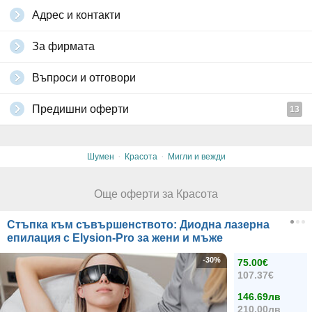
Адрес и контакти
За фирмата
Въпроси и отговори
Предишни оферти
13
·
·
Шумен
Красота
Мигли и вежди
Още оферти за Красота
Стъпка към съвършенството: Диодна лазерна
епилация с Elysion-Pro за жени и мъже
-30%
75.00€
107.37€
146.69лв
210.00лв