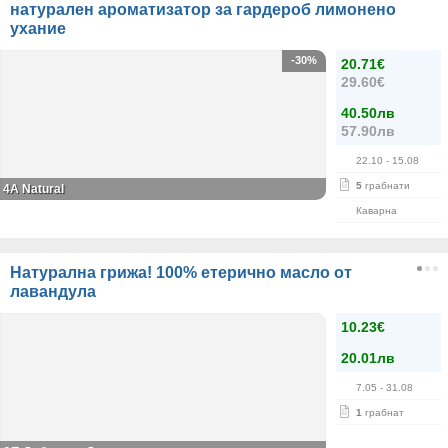
натурален ароматизатор за гардероб лимонено
ухание
-30%
20.71€
29.60€
40.50лв
57.90лв
22.10
- 15.08
5
грабнати
4A Natural
Каварна
Натурална грижа! 100% етерично масло от
лавандула
10.23€
20.01лв
7.05
- 31.08
1
грабнат