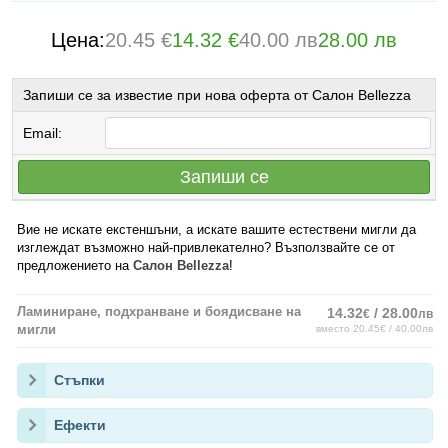
Цена:
20.45 €
14.32 €
40.00 лв
28.00 лв
Запиши се за известие при нова оферта от Салон Bellezza
Email:
Запиши се
Вие не искате екстеншъни, а искате вашите естествени мигли да
изглеждат възможно най-привлекателно? Възползвайте се от
предложението на
Салон Bellezza
!
Ламиниране, подхранване и боядисване на
14.32
/ 28.00
€
лв
мигли
вместо 20.45€ / 40.00лв
Стъпки
Ефекти