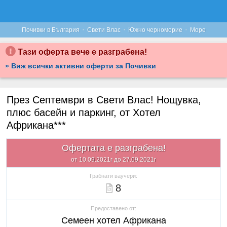
·
·
·
Почивки в България
Свети Влас
Южно черноморие
Море
Тази оферта вече е разграбена!
» Виж всички активни оферти за Почивки
През Септември в Свети Влас! Нощувка,
плюс басейн и паркинг, от Хотел
Африкана***
Офертата е разграбена!
от 10.09.2021г до 27.09.2021г
Грабнати ваучери:
8
Предоставено от:
Семеен хотел Африкана