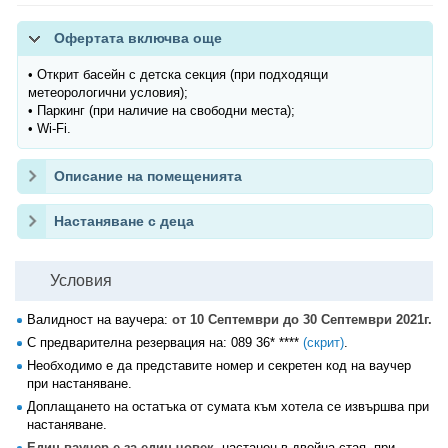
Офертата включва още
• Открит басейн с детска секция (при подходящи
метеорологични условия);
• Паркинг (при наличие на свободни места);
• Wi-Fi.
Описание на помещенията
Настаняване с деца
Условия
Валидност на ваучера:
от 10 Септември до 30 Септември 2021г.
С предварителна резервация на:
089 36* ****
(скрит)
.
Необходимо е да представите номер и секретен код на ваучер
при настаняване.
Доплащането на остатъка от сумата към хотела се извършва при
настаняване.
Един ваучер е за един човек
, настанен в двойна стая, при