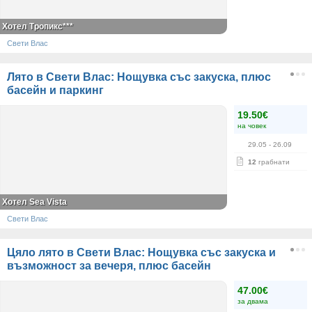
Хотел Тропикс***
Свети Влас
Лято в Свети Влас: Нощувка със закуска, плюс
басейн и паркинг
19.50€
на човек
29.05
- 26.09
12
грабнати
Хотел Sea Vista
Свети Влас
Цяло лято в Свети Влас: Нощувка със закуска и
възможност за вечеря, плюс басейн
47.00€
за двама