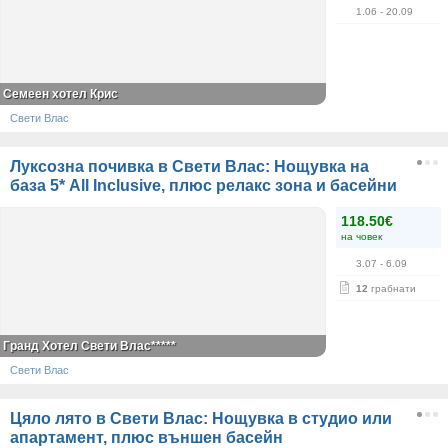
1.06
- 20.09
Семеен хотел Крис
Свети Влас
Луксозна почивка в Свети Влас: Нощувка на
база 5* All Inclusive, плюс релакс зона и басейни
118.50€
на човек
3.07
- 6.09
12
грабнати
Гранд Хотел Свети Влас*****
Свети Влас
Цяло лято в Свети Влас: Нощувка в студио или
апартамент, плюс външен басейн