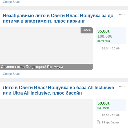
Свети Влас
Незабравимо лято в Свети Влас: Нощувка за до
петима в апартамент, плюс паркинг
-65%
35.00€
100.00€
за трима
29.04
- 30.09
Семеен хотел Бонджорно! Премиум
Свети Влас
Лято в Свети Влас! Нощувка на база All Inclusive
или Ultra All Inclusive, плюс басейн
59.00€
на човек
16.08
- 24.09
28
грабнати