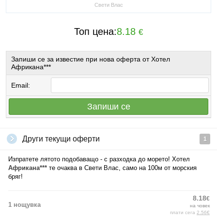
Свети Влас
Топ цена:
8.18
€
Запиши се за известие при нова оферта от Хотел
Африкана***
Email:
Запиши се
Други текущи оферти
1
Изпратете лятото подобаващо - с разходка до морето! Хотел
Африкана***
те очаква в Свети Влас, само на 100м от морския
бряг!
8.18
€
1 нощувка
на човек
плати сега
2.56€