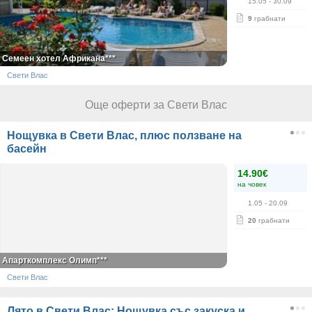
15.05
- 30.09
9
грабнати
Семеен хотел Африкана***
Свети Влас
Още оферти за Свети Влас
Нощувка в Свети Влас, плюс ползване на
басейн
14.90€
на човек
1.05
- 20.09
20
грабнати
Апарткомплекс Олимп***
Свети Влас
Лято в Свети Влас: Нощувка със закуска и