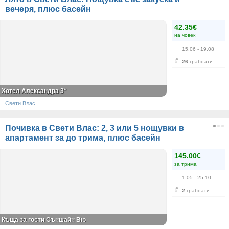
вечеря, плюс басейн
42.35€
на човек
15.06
- 19.08
26
грабнати
Хотел Александра 3*
Свети Влас
Почивка в Свети Влас: 2, 3 или 5 нощувки в
апартамент за до трима, плюс басейн
145.00€
за трима
1.05
- 25.10
2
грабнати
Къща за гости Съншайн Вю