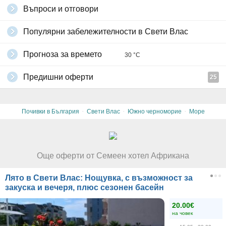
Въпроси и отговори
Популярни забележителности в Свети Влас
Прогноза за времето
30 °C
Предишни оферти
25
·
·
·
Почивки в България
Свети Влас
Южно черноморие
Море
Още оферти от Семеен хотел Африкана
Лято в Свети Влас: Нощувка, с възможност за
закуска и вечеря, плюс сезонен басейн
20.00€
на човек