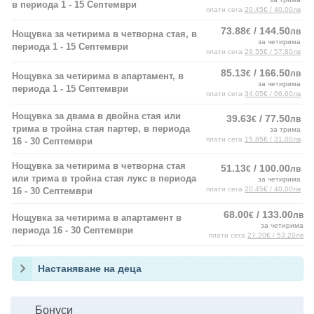
в периода 1 - 15 Септември
плати сега
20.45€ / 40.00лв
73.88
/ 144.50
€
лв
Нощувка за четирима в четворна стая, в
за четирима
периода 1 - 15 Септември
плати сега
29.55€ / 57.80лв
85.13
/ 166.50
€
лв
Нощувка за четирима в апартамент, в
за четирима
периода 1 - 15 Септември
плати сега
34.05€ / 66.60лв
Нощувка за двама в двойна стая или
39.63
/ 77.50
€
лв
трима в тройна стая партер, в периода
за трима
плати сега
15.85€ / 31.00лв
16 - 30 Септември
Нощувка за четирима в четворна стая
51.13
/ 100.00
€
лв
или трима в тройна стая лукс в периода
за четирима
плати сега
20.45€ / 40.00лв
16 - 30 Септември
68.00
/ 133.00
€
лв
Нощувка за четирима в апартамент в
за четирима
периода 16 - 30 Септември
плати сега
27.20€ / 53.20лв
Настаняване на деца
Бонуси