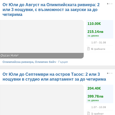
От Юли до Август на Олимпийската ривиера: 2
или 3 нощувки, с възможност за закуски за до
четирима
110.00€
215.14лв
за двама
1.07
- 31.08
6
грабнати
Ouzas Hotel
Олимпийска ривиера, Олимпик бийч
·
Гърция
От Юли до Септември на остров Тасос: 2 или 3
нощувки в студио или апартамент за до четирима
204.40€
399.78лв
за двама
1.07
- 10.09
1
грабнат