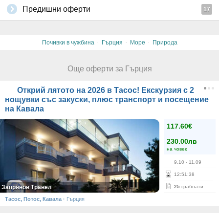
Предишни оферти
17
·
·
·
Почивки в чужбина
Гърция
Море
Природа
Още оферти за Гърция
Открий лятото на 2026 в Тасос! Екскурзия с 2
нощувки със закуски, плюс транспорт и посещение
на Кавала
117.60€
230.00лв
на човек
9.10
- 11.09
12
:
51
:
38
Запрянов Травел
25
грабнати
Тасос, Потос, Кавала
·
Гърция