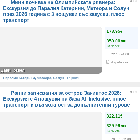
Мини почивка на Олимпийската ривиера:
Екскурзия до Паралия Катерини, Метеора и Солун
през 2026 година с 3 нощувки със закуски, плюс
транспорт
178.95€
350.00лв
на човек
22.10
- 4.09
4
грабнати
Дари Травел
Паралия Катерини, Метеора, Солун
·
Гърция
Ранни записвания за остров Закинтос 2026:
Екскурзия с 4 нощувки на база All Inclusive, плюс
транспорт и възможност за допълнителни турове
322.11€
629.99лв
на човек
28.10
- 25.08