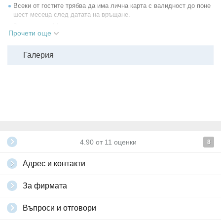
Всеки от гостите трябва да има лична карта с валидност до поне
шест месеца след датата на връщане.
За деца под 14г, които нямат лична карта, се изисква задграничен
Прочети още
паспорт. За деца до 18г, които пътуват без двамата родители, е
нужно нотариално заверено родителско разрешение за напускане
на страната.
Галерия
Домашни любимци не се допускат.
Всички други
глобални условия на Grabo.bg
4.90
от
11
оценки
8
Адрес и контакти
За фирмата
Въпроси и отговори