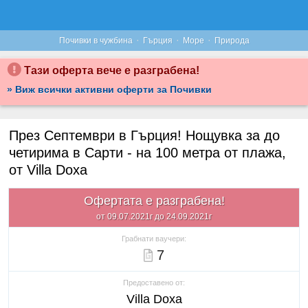
·
·
·
Почивки в чужбина
Гърция
Море
Природа
Тази оферта вече е разграбена!
» Виж всички активни оферти за Почивки
През Септември в Гърция! Нощувка за до
четирима в Сарти - на 100 метра от плажа,
от Villa Doxa
Офертата е разграбена!
от 09.07.2021г до 24.09.2021г
Грабнати ваучери:
7
Предоставено от:
Villa Doxa