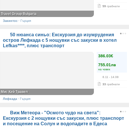
59
грабнати
Travel Group Bulgaria
Закинтос
·
Гърция
50 нюанса синьо: Екскурзия до изумрудения
остров Лефкада с 5 нощувки със закуски в хотел
Lefkas****, плюс транспорт
386.03€
755.01лв
на човек
8.11
- 14.08
33
грабнати
Мис Кей Травел
Лефкада
·
Гърция
Виж Метеора - "Осмото чудо на света":
Екскурзия с 2 нощувки със закуски, плюс транспорт
и посещение на Солун и водопадите в Едеса