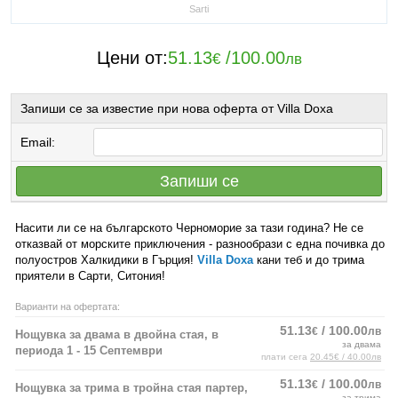
Sarti
Цени от:
51.13
/
100.00
€
лв
Запиши се за известие при нова оферта от Villa Doxa
Email:
Запиши се
Насити ли се на българското Черноморие за тази година? Не се
отказвай от морските приключения - разнообрази с една почивка до
полуостров Халкидики в Гърция!
Villa Doxa
кани теб и до трима
приятели в Сарти, Ситония!
Варианти на офертата:
51.13
/ 100.00
€
лв
Нощувка за двама в двойна стая, в
за двама
периода 1 - 15 Септември
плати сега
20.45€ / 40.00лв
51.13
/ 100.00
€
лв
Нощувка за трима в тройна стая партер,
за трима