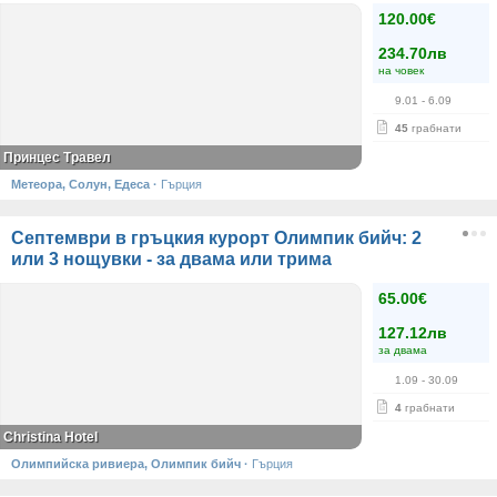
120.00€
234.70лв
на човек
9.01
- 6.09
45
грабнати
Принцес Травел
Метеора, Солун, Едеса
·
Гърция
Септември в гръцкия курорт Олимпик бийч: 2
или 3 нощувки - за двама или трима
65.00€
127.12лв
за двама
1.09
- 30.09
4
грабнати
Christina Hotel
Олимпийска ривиера, Олимпик бийч
·
Гърция