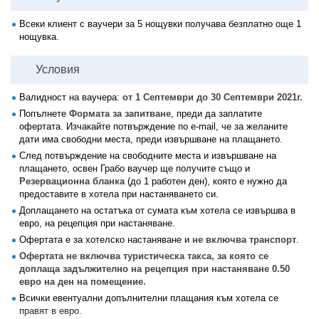
Всеки клиент с ваучери за 5 нощувки получава безплатно още 1
нощувка.
Условия
Валидност на ваучера:
от 1 Септември до 30 Септември 2021г.
Попълнете
Формата за запитване
, преди да заплатите
офертата. Изчакайте потвърждение по e-mail, че за желаните
дати има свободни места, преди извършване на плащането.
След потвърждение на свободните места и извършване на
плащането, освен Грабо ваучер ще получите също и
Резервационна бланка
(до 1 работен ден), която е нужно да
предоставите в хотела при настаняването си.
Доплащането на остатъка от сумата към хотела се извършва в
евро, на рецепция при настаняване.
Офертата е за хотелско настаняване и
не включва транспорт
.
Офертата не включва туристическа такса, за която се
доплаща задължително на рецепция при настаняване 0.50
евро на ден на помещение.
Всички евентуални допълнителни плащания към хотела се
правят в евро.