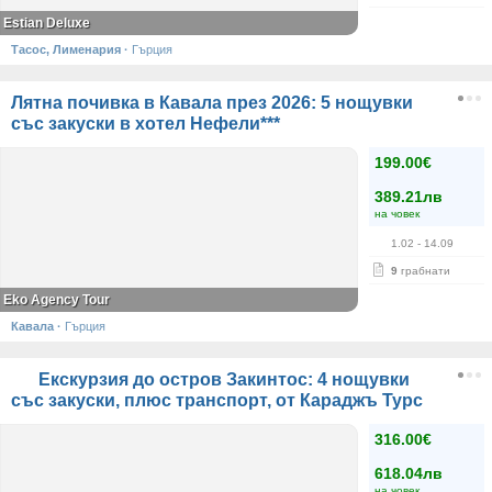
Estian Deluxe
Тасос, Лименария
·
Гърция
Лятна почивка в Кавала през 2026: 5 нощувки
със закуски в хотел Нефели***
199.00€
389.21лв
на човек
1.02
- 14.09
9
грабнати
Eko Agency Tour
Кавала
·
Гърция
Екскурзия до остров Закинтос: 4 нощувки
със закуски, плюс транспорт, от Караджъ Турс
316.00€
618.04лв
на човек