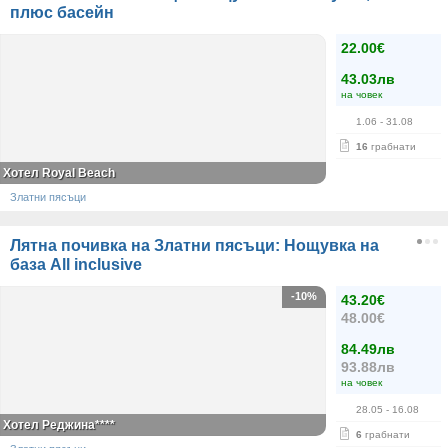
плюс басейн
22.00€
43.03лв
на човек
1.06
- 31.08
16
грабнати
Хотел Royal Beach
Златни пясъци
Лятна почивка на Златни пясъци: Нощувка на
база All inclusive
-10%
43.20€
48.00€
84.49лв
93.88лв
на човек
28.05
- 16.08
Хотел Реджина****
6
грабнати