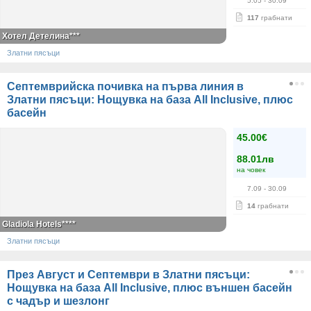
5.05
- 30.09
117
грабнати
Хотел Детелина***
Златни пясъци
Септемврийска почивка на първа линия в
Златни пясъци: Нощувка на база All Inclusive, плюс
басейн
45.00€
88.01лв
на човек
7.09
- 30.09
14
грабнати
Gladiola Hotels****
Златни пясъци
През Август и Септември в Златни пясъци:
Нощувка на база All Inclusive, плюс външен басейн
с чадър и шезлонг