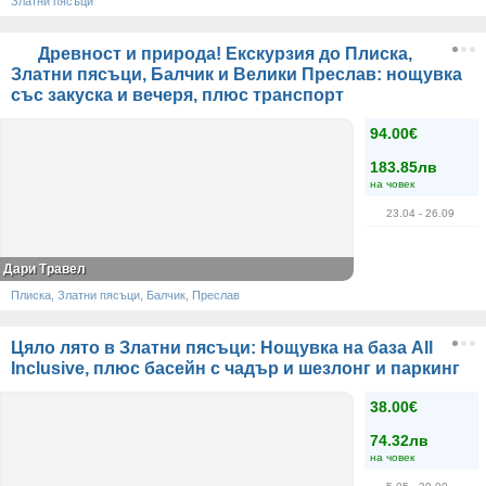
Златни пясъци
Древност и природа! Екскурзия до Плиска,
Златни пясъци, Балчик и Велики Преслав: нощувка
със закуска и вечеря, плюс транспорт
94.00€
183.85лв
на човек
23.04
- 26.09
Дари Травел
Плиска, Златни пясъци, Балчик, Преслав
Цяло лято в Златни пясъци: Нощувка на база All
Inclusive, плюс басейн с чадър и шезлонг и паркинг
38.00€
74.32лв
на човек