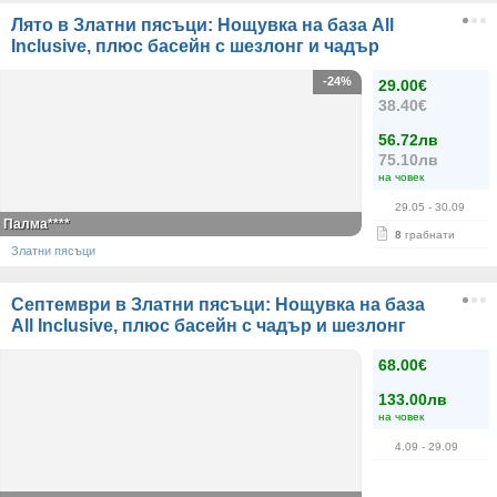
Лято в Златни пясъци: Нощувка на база All
Inclusive, плюс басейн с шезлонг и чадър
-24%
29.00€
38.40€
56.72лв
75.10лв
на човек
29.05
- 30.09
Палма****
8
грабнати
Златни пясъци
Септември в Златни пясъци: Нощувка на база
All Inclusive, плюс басейн с чадър и шезлонг
68.00€
133.00лв
на човек
4.09
- 29.09