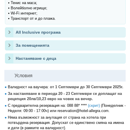
• Тенис на маса;
• Волейболно игрище;
• Wi-Fi интернет;
• Транспорт от и до плажа.
All Inclusive програма
За помещенията
Настаняване с деца
Условия
Валидност на ваучера:
от 1 Септември до 30 Септември 2025г.
За настаняване в периода 20 - 23 Септември се доплащат на
рецепция 20лв/10,23 евро на човек на вечер.
С предварителна резервация на:
088 88* ****
(скрит)
(Понеделник -
Неделя: 09:00 - 17:00ч) или reservation@hotel-allegra.com.
Няма възможност за анулация от страна на хотела при
потвърдена резервация. Допускат се единствено смяна на имена
и дати (в рамките на валидност).