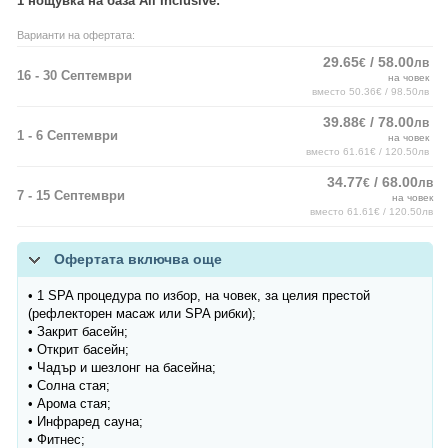
1 нощувка на база All Inclusive:
Варианти на офертата:
29.65
/ 58.00
€
лв
16 - 30 Септември
на човек
вместо 50.36€ / 98.50лв
39.88
/ 78.00
€
лв
1 - 6 Септември
на човек
вместо 61.61€ / 120.50лв
34.77
/ 68.00
€
лв
7 - 15 Септември
на човек
вместо 61.61€ / 120.50лв
Офертата включва още
• 1 SPA процедура по избор, на човек, за целия престой
(рефлекторен масаж или SPA рибки);
• Закрит басейн;
• Открит басейн;
• Чадър и шезлонг на басейна;
• Солна стая;
• Арома стая;
• Инфраред сауна;
• Фитнес;