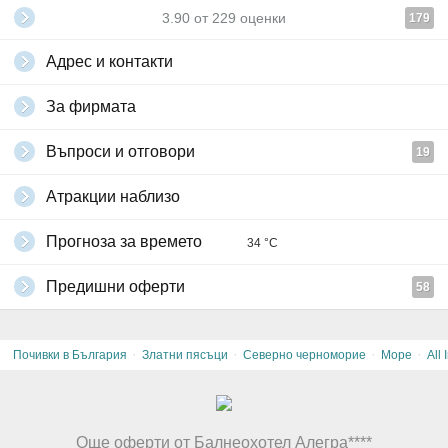
3.90
от
229
оценки
179
Адрес и контакти
За фирмата
Въпроси и отговори
19
Атракции наблизо
Прогноза за времето
34 °C
Предишни оферти
58
·
·
·
·
Почивки в България
Златни пясъци
Северно черноморие
Море
All 
Още оферти от Балнеохотел Алегра****