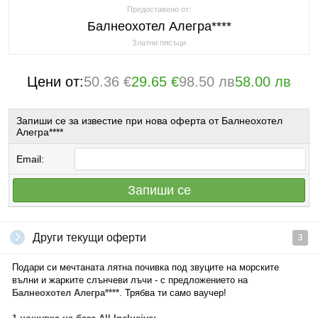
Предоставено от:
Балнеохотел Алегра****
Златни пясъци
Цени от:
50.36 €
29.65 €
98.50 лв
58.00 лв
Запиши се за известие при нова оферта от Балнеохотел
Алегра****
Email:
Запиши се
Други текущи оферти
3
Подари си мечтаната лятна почивка под звуците на морските
вълни и жарките слънчеви лъчи - с предложението на
Балнеохотел Алегра****
. Трябва ти само ваучер!