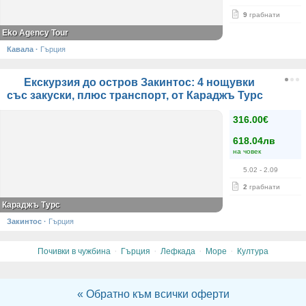
9
грабнати
Eko Agency Tour
Кавала
·
Гърция
Екскурзия до остров Закинтос: 4 нощувки
със закуски, плюс транспорт, от Караджъ Турс
316.00€
618.04лв
на човек
5.02
- 2.09
2
грабнати
Караджъ Турс
Закинтос
·
Гърция
·
·
·
·
Почивки в чужбина
Гърция
Лефкада
Море
Култура
« Обратно към всички оферти