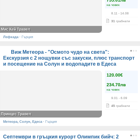
755.01лв
на човек
8.11
- 14.08
31
грабнати
Мис Кей Травел
Лефкада
·
Гърция
Виж Метеора - "Осмото чудо на света":
Екскурзия с 2 нощувки със закуски, плюс транспорт
и посещение на Солун и водопадите в Едеса
120.00€
234.70лв
на човек
9.01
- 6.09
45
грабнати
Принцес Травел
Метеора, Солун, Едеса
·
Гърция
Септември в гръцкия курорт Олимпик бийч: 2