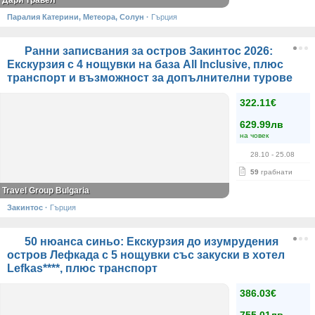
Дари Травел
Паралия Катерини, Метеора, Солун
·
Гърция
Ранни записвания за остров Закинтос 2026:
Екскурзия с 4 нощувки на база All Inclusive, плюс
транспорт и възможност за допълнителни турове
322.11€
629.99лв
на човек
28.10
- 25.08
59
грабнати
Travel Group Bulgaria
Закинтос
·
Гърция
50 нюанса синьо: Екскурзия до изумрудения
остров Лефкада с 5 нощувки със закуски в хотел
Lefkas****, плюс транспорт
386.03€