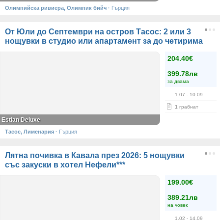
Олимпийска ривиера, Олимпик бийч
·
Гърция
От Юли до Септември на остров Тасос: 2 или 3
нощувки в студио или апартамент за до четирима
204.40€
399.78лв
за двама
1.07
- 10.09
1
грабнат
Estian Deluxe
Тасос, Лименария
·
Гърция
Лятна почивка в Кавала през 2026: 5 нощувки
със закуски в хотел Нефели***
199.00€
389.21лв
на човек
1.02
- 14.09