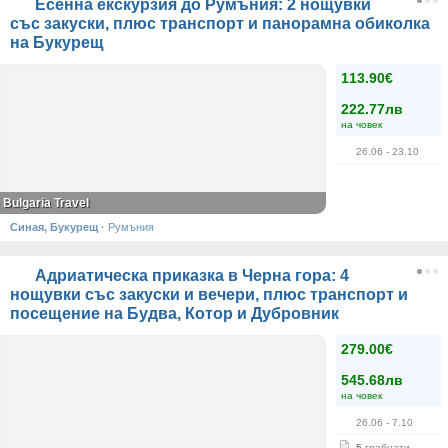
Есенна екскурзия до Румъния: 2 нощувки
със закуски, плюс транспорт и панорамна обиколка
на Букурещ
113.90€
222.77лв
на човек
26.06
- 23.10
Bulgaria Travel
Синая, Букурещ
·
Румъния
Адриатическа приказка в Черна гора: 4
нощувки със закуски и вечери, плюс транспорт и
посещение на Будва, Котор и Дубровник
279.00€
545.68лв
на човек
26.06
- 7.10
5
грабнати