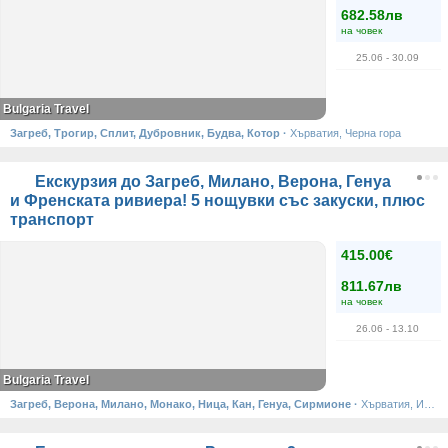
682.58лв
на човек
25.06
- 30.09
Bulgaria Travel
Загреб, Трогир, Сплит, Дубровник, Будва, Котор
·
Хърватия, Черна гора
Екскурзия до Загреб, Милано, Верона, Генуа
и Френската ривиера! 5 нощувки със закуски, плюс
транспорт
415.00€
811.67лв
на човек
26.06
- 13.10
Bulgaria Travel
Загреб, Верона, Милано, Монако, Ница, Кан, Генуа, Сирмионе
·
Хърватия, Италия, Монако, Франция