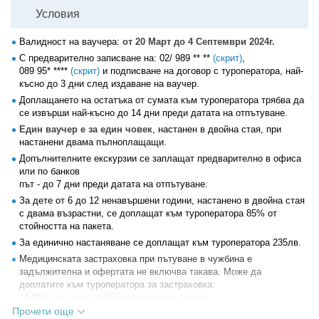
Условия
Валидност на ваучера:
от 20 Март до 4 Септември 2024г.
С предварително записване на:
02/ 989 ** **
(скрит)
,
089 95* ****
(скрит)
и подписване на договор с туроператора, най-
късно до 3 дни след издаване на ваучер.
Доплащането на остатъка от сумата към туроператора трябва да
се извърши най-късно до 14 дни преди датата на отпътуване.
Един ваучер е за един човек
, настанен в двойна стая, при
настанени двама пълноплащащи.
Допълнителните екскурзии се заплащат предварително в офиса
или по банков
път - до 7 дни преди датата на отпътуване.
За дете от 6 до 12 ненавършени години, настанено в двойна стая
с двама възрастни, се доплащат към туроператора 85% от
стойността на пакета.
За единично настаняване се доплащат към туроператора 235лв.
Медицинската застраховка при пътуване в чужбина е
задължителна и офертата не включва такава. Може да
доплатите към туроператора за застраховка:
- 6.90лв за лица до 65 ненавършени години;
- 13.80лв за лица от 65 до 75 ненавършени години;
Прочети още