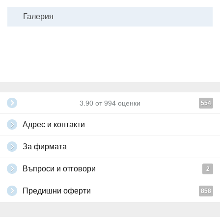
- 20.70лв за лица над 75 години.
Ако застраховката не е сключена в офис на България Травъл,
Галерия
клиентите трябва да представят копие от полицата на валидна
медицинска застраховка до 7 дни преди отпътуване.
Необходими документи: лична карта или задграничен паспорт; за
дете под 18 години, пътуващо само или с един родител -
задграничен паспорт, както и нотариално заверено пълномощно
(оригинал и копие).
Всички други
глобални условия на Grabo.bg
3.90
от
994
оценки
554
Адрес и контакти
За фирмата
Въпроси и отговори
2
Предишни оферти
858