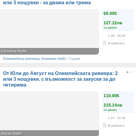
или 3 нощувки - за двама или трима
65.00€
127.12лв
за двама
1.09
- 30.09
4
грабнати
Christina Hotel
Олимпийска ривиера, Олимпик бийч
·
Гърция
От Юли до Август на Олимпийската ривиера: 2
или 3 нощувки, с възможност за закуски за до
четирима
110.00€
215.14лв
за двама
1.07
- 31.08
6
грабнати
Ouzas Hotel