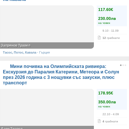
117.60€
230.00лв
на човек
9.10
- 11.09
12
грабнати
Запрянов Травел
Тасос, Потос, Кавала
·
Гърция
Мини почивка на Олимпийската ривиера:
Екскурзия до Паралия Катерини, Метеора и Солун
през 2026 година с 3 нощувки със закуски, плюс
транспорт
178.95€
350.00лв
на човек
22.10
- 4.09
4
грабнати