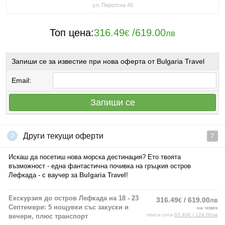
ул. Пиротска 45
Топ цена:
316.49
/
619.00
€
лв
Запиши се за известие при нова оферта от Bulgaria Travel
Email:
Запиши се
Други текущи оферти
7
Искаш да посетиш нова морска дестинация? Ето твоята
възможност - една фантастична почивка на гръцкия остров
Лефкада - с ваучер за
Bulgaria Travel
!
Екскурзия до остров Лефкада на 18 - 23
316.49
/ 619.00
€
лв
Септември: 5 нощувки със закуски и
на човек
плати сега
63.40€ / 124.00лв
вечери, плюс транспорт