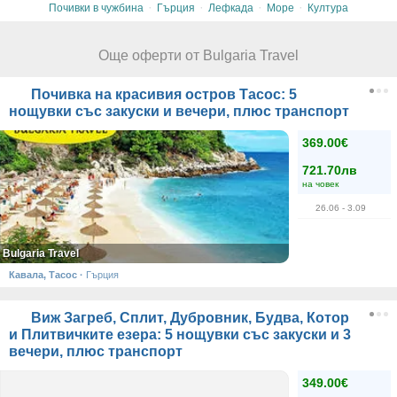
·
·
·
·
Почивки в чужбина
Гърция
Лефкада
Море
Култура
Още оферти от Bulgaria Travel
Почивка на красивия остров Тасос: 5
нощувки със закуски и вечери, плюс транспорт
369.00€
721.70лв
на човек
26.06
- 3.09
Bulgaria Travel
Кавала, Тасос
·
Гърция
Виж Загреб, Сплит, Дубровник, Будва, Котор
и Плитвичките езера: 5 нощувки със закуски и 3
вечери, плюс транспорт
349.00€