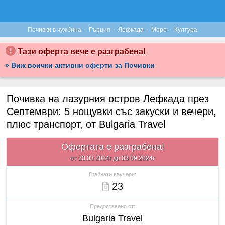
·
·
·
·
Почивки в чужбина
Гърция
Лефкада
Море
Култура
Тази оферта вече е разграбена!
» Виж всички активни оферти за Почивки
Почивка на лазурния остров Лефкада през
Септември: 5 нощувки със закуски и вечери,
плюс транспорт, от Bulgaria Travel
Офертата е разграбена!
от 20.03.2024г до 03.09.2024г
Грабнати ваучери:
23
Предоставено от:
Bulgaria Travel