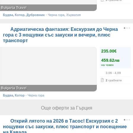
Bulgaria Travel
Будва, Котор, Дубровник
·
Черна гора, Хърватия
Адриатическа фантазия: Екскурзия до Черна
гора с 3 нощувки със закуски и вечери, плюс
транспорт
235.00€
459.62лв
на човек
3.06
- 4.09
2
грабнати
Bulgaria Travel
Будва, Котор
·
Черна гора
Още оферти за Гърция
Открий лятото на 2026 в Тасос! Екскурзия с 2
нощувки със закуски, плюс транспорт и посещение
на Кавала