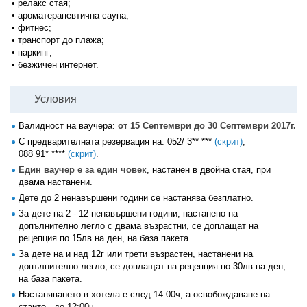
• релакс стая;
• ароматерапевтична сауна;
• фитнес;
• транспорт до плажа;
• паркинг;
• безжичен интернет.
Условия
Валидност на ваучера:
от 15 Септември до 30 Септември 2017г.
С предварителната резервация на:
052/ 3** ***
(скрит)
;
088 91* ****
(скрит)
.
Един ваучер е за един човек
, настанен в двойна стая, при
двама настанени.
Дете до 2 ненавършени години се настанява безплатно.
За дете на 2 - 12 ненавършени години, настанено на
допълнително легло с двама възрастни, се доплащат на
рецепция по 15лв на ден, на база пакета.
За дете на и над 12г или трети възрастен, настанени на
допълнително легло, се доплащат на рецепция по 30лв на ден,
на база пакета.
Настаняването в хотела е след 14:00ч, а освобождаване на
стаите - до 12:00ч.