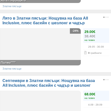
Хотел Афродита
Златни пясъци
Лято в Златни пясъци: Нощувка на база All
Inclusive, плюс басейн с шезлонг и чадър
-24%
29.00€
38.40€
на човек
29.05
- 30.09
8
грабнати
Палма****
Златни пясъци
Септември в Златни пясъци: Нощувка на база
All Inclusive, плюс басейн с чадър и шезлонг
68.00€
на човек
4.09
- 29.09