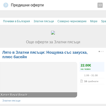
Предишни оферти
13
·
·
·
·
Почивки в България
Златни пясъци
Северно черноморие
Море
Sp
Още оферти за Златни пясъци
Лято в Златни пясъци: Нощувка със закуска,
плюс басейн
22.00€
на човек
1.06
- 31.08
16
грабнати
Хотел Royal Beach
Златни пясъци