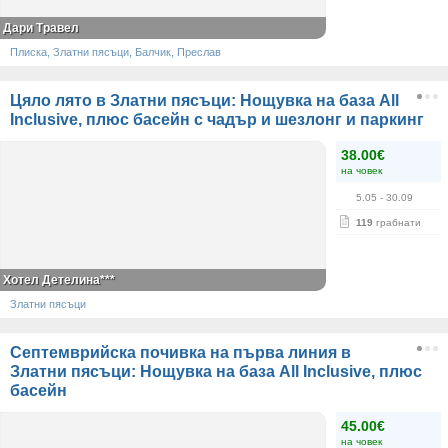
Дари Травел
Плиска, Златни пясъци, Балчик, Преслав
Цяло лято в Златни пясъци: Нощувка на база All
Inclusive, плюс басейн с чадър и шезлонг и паркинг
38.00€
на човек
5.05
- 30.09
119
грабнати
Хотел Детелина***
Златни пясъци
Септемврийска почивка на първа линия в
Златни пясъци: Нощувка на база All Inclusive, плюс
басейн
45.00€
на човек