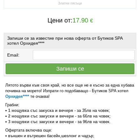
Златни пясъци
Цени от:
17.90
€
Запиши се за известие при нова оферта от Бутиков SPA
хотел Орхидея****
Email:
Запиши се
Лятото върви към своя край, но все още не е късно за една хубава
почивка на морето! Изпрати го подобаващо - Бутиков SPA хотел
Орхидея****
те очаква!
Грабни:
•
1 нощувка със закуска и вечеря
- за 35лв на човек;
•
2 нощувки със закуски и вечери
- за 66лв на човек;
•
3 нощувки със закуски и вечери
- за 96лв на човек.
Офертата включва още:
• външен и вътрешен басейн,шезлонг и чадър;