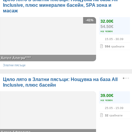
Inclusive, плюс минерален басейн, SPA зона и
масаж
-41%
32.00€
54.50€
на човек
15.05
- 30.09
594
грабнати
Хотел Алегра****
Златни пясъци
Цяло лято в Златни пясъци: Нощувка на база All
Inclusive, плюс басейн
39.00€
на човек
25.05
- 15.09
32
грабнати