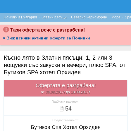
·
·
·
·
Почивки в България
Златни пясъци
Северно черноморие
Море
Sp
Тази оферта вече е разграбена!
» Виж всички активни оферти за Почивки
Късно лято в Златни пясъци! 1, 2 или 3
нощувки със закуски и вечери, плюс SPA, от
Бутиков SPA хотел Орхидея
Офертата е разграбена!
от 30.08.2017г до 18.09.2017г
Грабнати ваучери:
54
Предоставено от:
Бутиков Спа Хотел Орхидея