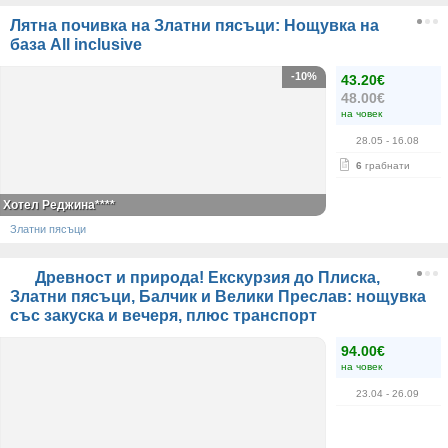
Лятна почивка на Златни пясъци: Нощувка на
база All inclusive
-10%
43.20€
48.00€
на човек
28.05
- 16.08
6
грабнати
Хотел Реджина****
Златни пясъци
Древност и природа! Екскурзия до Плиска,
Златни пясъци, Балчик и Велики Преслав: нощувка
със закуска и вечеря, плюс транспорт
94.00€
на човек
23.04
- 26.09