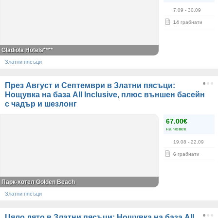
7.09
- 30.09
14
грабнати
Gladiola Hotels****
Златни пясъци
През Август и Септември в Златни пясъци:
Нощувка на база All Inclusive, плюс външен басейн
с чадър и шезлонг
67.00€
на човек
19.08
- 22.09
6
грабнати
Парк-хотел Golden Beach
Златни пясъци
Цяло лято в Златни пясъци: Нощувка на база All